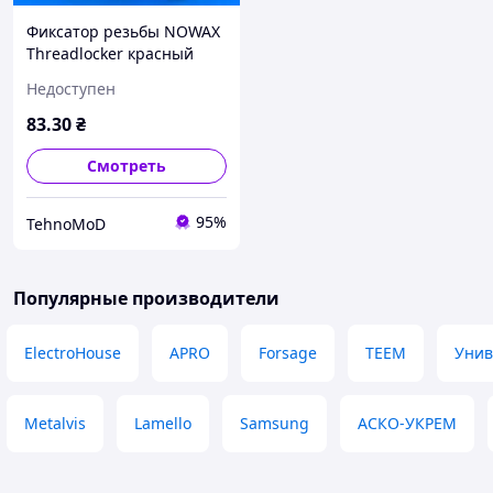
Фиксатор резьбы NOWAX
Threadlocker красный
Недоступен
83
.30
₴
Смотреть
95%
TehnoMoD
Популярные производители
ElectroHouse
APRO
Forsage
TEEM
Унив
Metalvis
Lamello
Samsung
АСКО-УКРЕМ