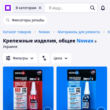
В категории
Фиксаторы резьбы
Каталог товаров
Nowax
Материалы для ремонта
К
Крепежные изделия, общее
Nowax
в
Украине
Фильтры
Цена