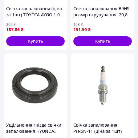
Свічка запалювання (ціна
Свічка запалювання B9HS
за 1шт) TOYOTA AYGO 1.0
розмір вкручування: 20,8
07.05-05.14 BOSCH 0 242
довжина різьби 12,7мм
202
₴
163
₴
230 607
нікель SAE stała BULTACO
187
.86
₴
151
.59
₴
LOBITO, SHERPA, CASAL M,
SUPER
Купить
Купить
Ущільнення гнізда свічки
Свічка запалювання
запалювання HYUNDAI
PFR5N-11 (ціна за 1шт)
ACCENT, ACCENT I, ACCENT
HYUNDAI EQUUS /