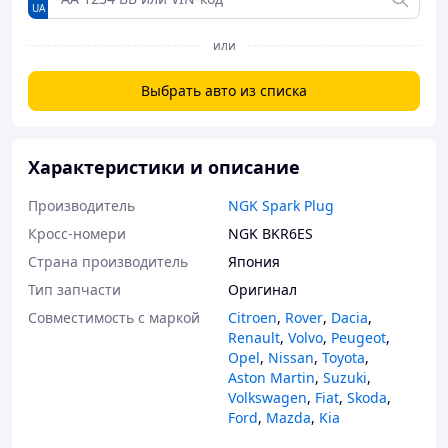
UA
или
Выбрать авто из списка
Характеристики и описание
Производитель
NGK Spark Plug
Кросс-номери
NGK BKR6ES
Страна производитель
Япония
Тип запчасти
Оригинал
Совместимость с маркой
Citroen
,
Rover
,
Dacia
,
Renault
,
Volvo
,
Peugeot
,
Opel
,
Nissan
,
Toyota
,
Aston Martin
,
Suzuki
,
Volkswagen
,
Fiat
,
Skoda
,
Ford
,
Mazda
,
Kia