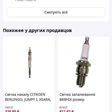
Смотреть всё
Похожее у других продавцов
Свічка накалу CITROEN
Свічка запалювання
BERLINGO, JUMPY I, XSARA,
BR8HIX розмір
PEUGEOT 206, 306, EXPERT,
вкручування: 20,8 довжина
345
₴
874
₴
PARTNER 1.9D 06.96-12.15
різьби 12,7мм Ірідійова
320
.85
₴
812
.82
₴