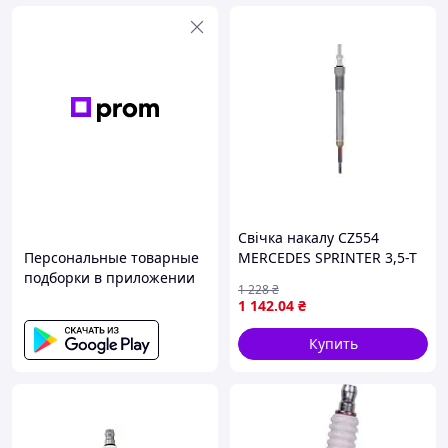
Свічка накалу CZ554
Персональные товарные
MERCEDES SPRINTER 3,5-T
подборки в приложении
(B909), SPRINTER 4,6-T
1 228
₴
(B909) 2.1D/2.2D 09.13- NGK
1 142
.04
₴
90769
Купить