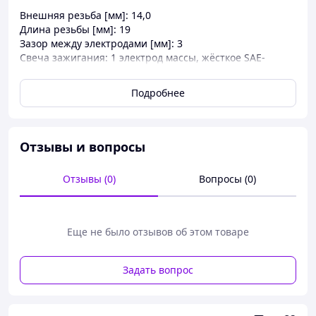
Внешняя резьба [мм]: 14,0
Длина резьбы [мм]: 19
Зазор между электродами [мм]: 3
Свеча зажигания: 1 электрод массы, жёсткое SAE-
подключение, никелевый электрод, с плоским седлом, с
помехоподавлением, 5 кОм
Подробнее
Ширина зева гаечного ключа: 16,0 mm
JOHNSON 4T J 10 R (2005-2006)
JOHNSON 4T J 15 R (2005-2007)
JOHNSON 4T J 90 P (2003-2004)
Отзывы и вопросы
JOHNSON 4T J 140 P (2003-2005)
JOHNSON 4T J 200 P (2004-2005)
Отзывы (0)
Вопросы (0)
Еще не было отзывов об этом товаре
Задать вопрос