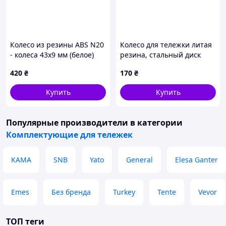
Колесо из резины ABS N20
Колесо для тележки литая
- колеса 43x9 мм (белое)
резина, стальный диск
115*12мм, арт.5087 ТМ
420
₴
170
₴
БЕМАС
Купить
Купить
Популярные производители
в категории
Комплектующие для тележек
KAMA
SNB
Yato
General
Elesa Ganter
Emes
Без бренда
Turkey
Tente
Vevor
ТОП теги