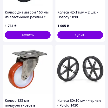
Колесо диаметром 160 мм
Колеса 42х19мм – 2 шт. -
из эластичной резины с
Пололу 1090
поворотным кронштейном
1 731
₴
1 005
₴
средней прочности и
тормозом (400 кг)
Купить
Купить
Колесо 125 мм
Колеса 80х10 мм - черные
полиуретановое в
- Pololu 1430