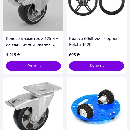
Колесо диаметром 125 мм
Колеса 60x8 мм - черные -
из эластичной резины с
Pololu 1420
поворотным кронштейном
1 215
₴
695
₴
средней прочности и
тормозом (250 кг)
Купить
Купить