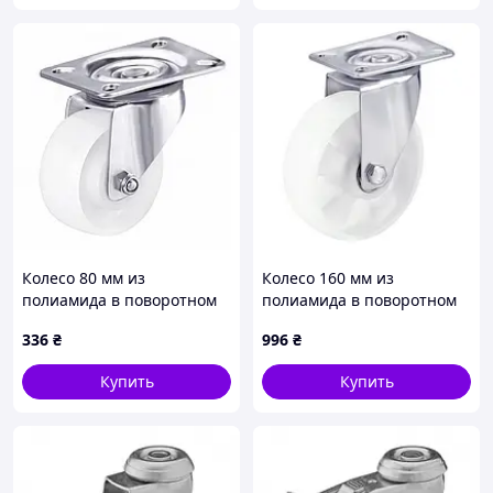
Колесо 80 мм из
Колесо 160 мм из
полиамида в поворотном
полиамида в поворотном
кронштейне "Light" с
кронштейне "Light" с
336
₴
996
₴
площадкой (130 кг)
площадкой (250 кг)
Купить
Купить