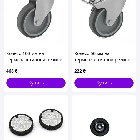
Колесо 100 мм на
Колесо 50 мм на
термопластичной резине
термопластичной резине
в поворотном
в поворотном
468
₴
222
₴
нержавеющем
нержавеющем
кронштейне с отверстием
кронштейне с отверстием
Купить
Купить
и тормозом