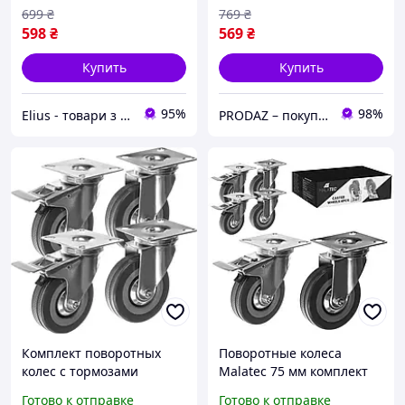
(комплект 4 шт.до 220 кг)
699
₴
769
₴
598
₴
569
₴
Купить
Купить
95%
98%
Elius - товари з Європи
PRODAZ – покупки в один клик!
Комплект поворотных
Поворотные колеса
колес с тормозами
Malatec 75 мм комплект
Malatec 22537 4 шт.,
из 4 роликов с тормозом
Готово к отправке
Готово к отправке