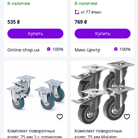
В наличии
В наличии
грузоподъемность 220 кг,
тележек и мебели
для тележки
(комплект 4 шт.до 220 кг)
77
от
₴
/мес
535
₴
769
₴
Купить
Купить
100%
100%
Оnline-shop.ua
Микс-Центр
Комплект поворотных
Комплект поворотных
колес 75 мм 2 с тормозом,
колес 75 мм Malatec