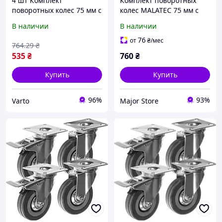
4 шт Комплект
Комплект поворотных
поворотных колес 75 мм с
колес MALATEC 75 мм с
тормозом, до 220 кг,
тормозом, 4 шт,
В наличии
В наличии
MALATEC, Серебристый/
грузоподъемность 220 кг,
Поворотные колеса для
для тележки
76
от
₴
/мес
764
.29
₴
тележек
535
₴
760
₴
Купить
Купить
96%
93%
Varto
Major Store