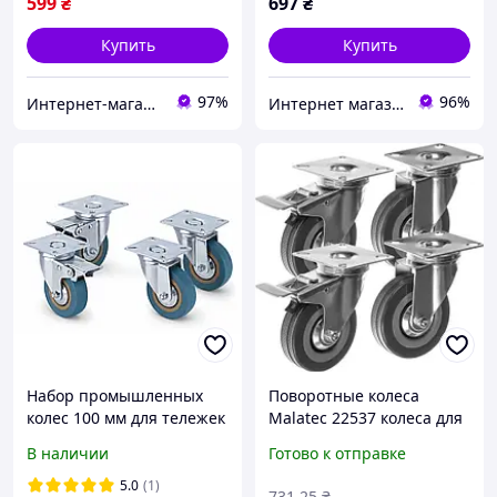
599
₴
697
₴
Купить
Купить
97%
96%
Интернет-магазин "EMPIC" - товари з Європи
Интернет магазин Постелюшка (Домашний текстиль, сумки, товары для дома и отдыха)
Набор промышленных
Поворотные колеса
колес 100 мм для тележек
Malatec 22537 колеса для
(Синяя резина, 4 шт., 300
мебели с тормозами 75
В наличии
Готово к отправке
кг)
мм
5.0
(1)
731
.25
₴