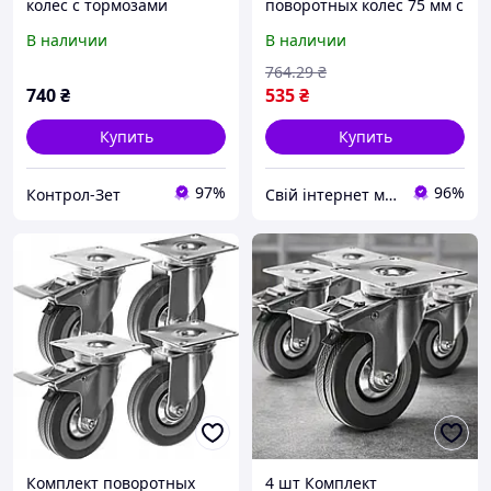
колес с тормозами
поворотных колес 75 мм с
Malatec 22537 Польша
тормозом, до 220 кг,
В наличии
В наличии
MALATEC, Серебристый/
Поворотные колеса для
764
.29
₴
тележек
740
₴
535
₴
Купить
Купить
97%
96%
Контрол-Зет
Свій інтернет магазин
Комплект поворотных
4 шт Комплект