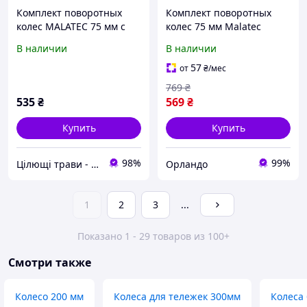
Комплект поворотных
Комплект поворотных
колес MALATEC 75 мм с
колес 75 мм Malatec
тормозом, 4 шт,
22537 с тормозом для
В наличии
В наличии
грузоподъемность 220 кг,
тележек и мебели
для тележки
(комплект 4 шт.до 220 кг)
57
от
₴
/мес
769
₴
535
₴
569
₴
Купить
Купить
98%
99%
Цілющі трави - товары для здоровя и красоты
Орландо
1
2
3
...
Показано 1 - 29 товаров из 100+
Смотри также
Колесо 200 мм
Колеса для тележек 300мм
Колеса