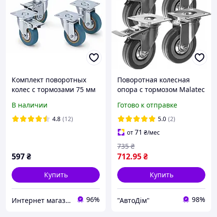
Комплект поворотных
Поворотная колесная
колес с тормозами 75 мм
опора с тормозом Malatec
220 кг Malatec 22537
комплект 4 шт Ø 75 мм
В наличии
Готово к отправке
Польша
максимальная нагрузка
220 кг (22537)
4.8
(12)
5.0
(2)
71
от
₴
/мес
735
₴
597
₴
712
.95
₴
Купить
Купить
96%
98%
Интернет магазин Постелюшка (Домашний текстиль, сумки, товары для дома и отдыха)
"АвтоДім"