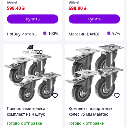
666
₴
805
₴
599
.40
₴
698
.90
₴
Купить
Купить
100%
97%
HotBuy Интернет-магазин
Магазин DANDI
Поворотные колеса -
Комплект поворотных
комплект из 4 штук
колес 75 мм Malatec
Malatec 22537
22537 с тормозом для
Готово к отправке
Готово к отправке
тележек и мебели