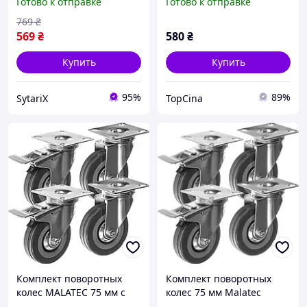
Готово к отправке
Готово к отправке
тележек и мебели
для мебели
(комплект 4 шт.до 220 кг)
грузоподъемность 220 кг
769
₴
ролики для
569
₴
580
₴
Купить
Купить
95%
89%
SytariX
TopCina
Комплект поворотных
Комплект поворотных
колес MALATEC 75 мм с
колес 75 мм Malatec
тормозом, 4 шт,
22537 с тормозом для