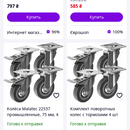
797
₴
585
₴
Купить
Купить
96%
100%
Интернет магазин Постелюшка (Домашний текстиль, сумки, товары для дома и отдыха)
Єврошоп
Колёса Malatec 22537
Комплект поворотных
промышленные, 75 мм, 4
колес с тормозами 4 шт
шт, с тормозами, 220 кг
до 220 кг Malatec 22537
Готово к отправке
Готово к отправке