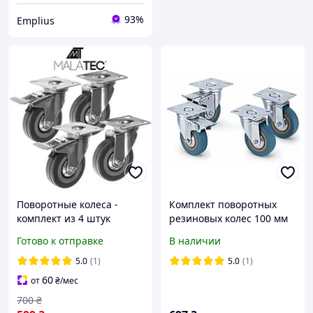
93%
Emplius
Поворотные колеса -
Комплект поворотных
комплект из 4 штук
резиновых колес 100 мм
Malatec 22537
(4 шт: 2 с тормозом + 2
Готово к отправке
В наличии
без) 300 кг
5.0
(1)
5.0
(1)
60
от
₴
/мес
700
₴