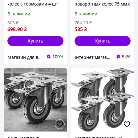
колес с тормозами 4 шт
поворотных колес 75 мм с
до 220 кг Malatec 22537
тормозом, до 220 кг,
В наличии
В наличии
MALATEC, Серебристый/
Поворотные колеса для
805
₴
764
.29
₴
тележек
698
.90
₴
535
₴
Купить
Купить
100%
94%
Магазин для взрослых
Інтернет магазин Сенс