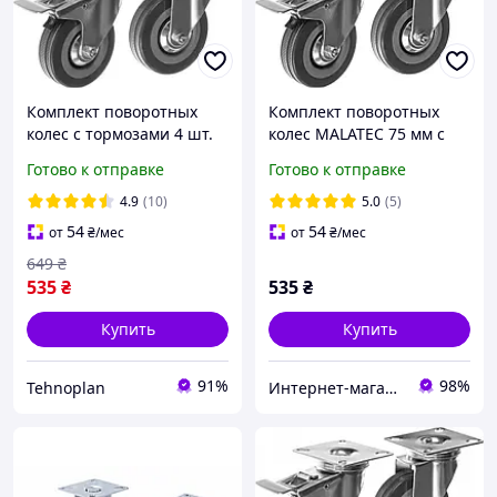
Комплект поворотных
Комплект поворотных
колес с тормозами 4 шт.
колес MALATEC 75 мм с
Malatec 22537 Польша
тормозом, 4 шт,
Готово к отправке
Готово к отправке
грузоподъемность 220 кг,
для тележки
4.9
(10)
5.0
(5)
54
54
от
₴
/мес
от
₴
/мес
649
₴
535
₴
535
₴
Купить
Купить
91%
98%
Tehnoplan
Интернет-магазин "YBOX" - наслаждайся тем, что покупаешь