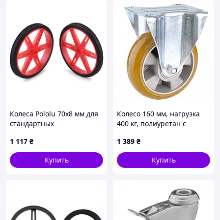
Колеса Pololu 70x8 мм для
Колесо 160 мм, нагрузка
стандартных
400 кг, полиуретан с
сервоприводов с валом 5,8
неповоротным
1 117
₴
1 389
₴
мм 25T (красные)
стандартним
кронштейном
Купить
Купить