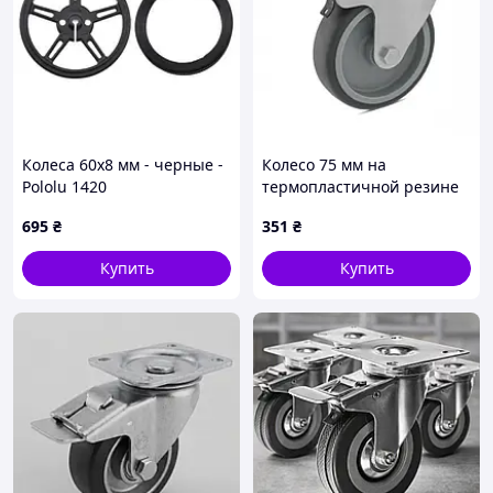
Колеса 60x8 мм - черные -
Колесо 75 мм на
Pololu 1420
термопластичной резине
в поворотном
695
₴
351
₴
нержавеющем
кронштейне с отверстием
Купить
Купить
и тормозом