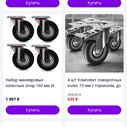
Купить
Купить
пакеті
Набор маневровых
4 шт Комплект поворотных
колесных опор 160 мм (4
колес 75 мм с тормозом, до
шт., поворотные без
220 кг, MALATEC,
764
.29
₴
тормоза) 600 кг
Серебристый/Поворотные
1 997
₴
535
₴
колеса для тележек
Купить
Купить