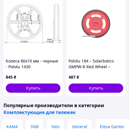
Колеса 80х10 мм - черные
Pololu 184 – Solarbotics
- Pololu 1430
GMPW-R Red Wheel –
красное ведущее колесо
845
₴
487
₴
Купить
Купить
Популярные производители
в категории
Комплектующие для тележек
KAMA
SNB
Yato
General
Elesa Ganter