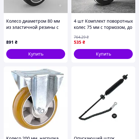
Колесо диаметром 80 мм
4 шт Комплект поворотных
из эластичной резины с
колес 75 мм с тормозом, до
поворотным кронштейном
220 кг, MALATEC,
764
.29
₴
средней прочности и
Серебристый/Поворотные
891
₴
535
₴
тормозом (180 кг)
колеса для тележек
Купить
Купить
Колесо 200 мм, нагрузка
Опускающий шток