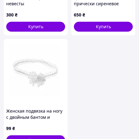
невесты
прически сиреневое
мечта
300
₴
650
₴
Купить
Купить
Женская подвязка на ногу
с двойным бантом и
искусственной
99
₴
жемчужиной, Белый