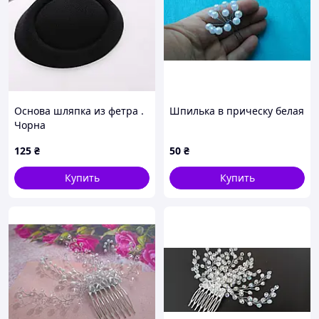
Основа шляпка из фетра .
Шпилька в прическу белая
Чорна
125
₴
50
₴
Купить
Купить