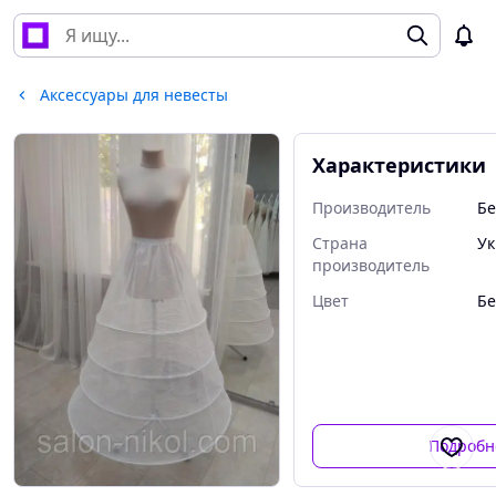
Аксессуары для невесты
Характеристики
Производитель
Бе
Страна
Ук
производитель
Цвет
Б
Подробн