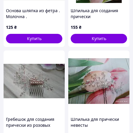
Основа шляпка из фетра .
Шпилька для создания
Молочна .
прически
125
₴
155
₴
Купить
Купить
Гребешок для создания
Шпилька для прически
прически из розовых
невесты
жемчужных бусин