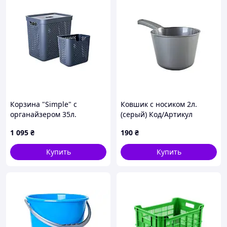
Корзина "Simple" с
Ковшик с носиком 2л.
органайзером 35л.
(серый) Код/Артикул
(гранит) Код/Артикул
124091
1 095
₴
190
₴
171038
Купить
Купить