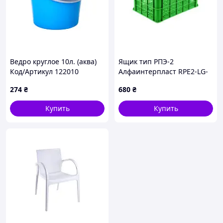
Ведро круглое 10л. (аква)
Ящик тип РПЭ-2
Код/Артикул 122010
Алфаинтерпласт RPE2-LG-
01 600x400x324мм
274
₴
680
₴
Купить
Купить