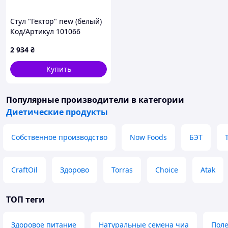
Стул "Гектор" new (белый)
Код/Артикул 101066
2 934
₴
Купить
Популярные производители
в категории
Диетические продукты
Собственное производство
Now Foods
БЭТ
CraftOil
Здорово
Torras
Choice
Atak
ТОП теги
Здоровое питание
Натуральные семена чиа
Поле