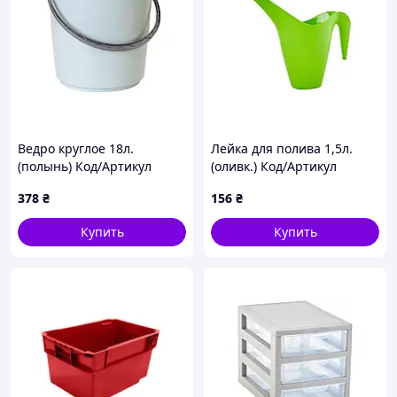
Ведро круглое 18л.
Лейка для полива 1,5л.
(полынь) Код/Артикул
(оливк.) Код/Артикул
122018
122078
378
₴
156
₴
Купить
Купить