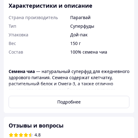
Характеристики и описание
Страна производитель
Парагвай
Тип
Суперфуды
Упаковка
Дой-пак
Вес
150 г
Состав
100% семена чиа
Семена чиа
— натуральный суперфуд для ежедневного
здорового питания. Семена содержат клетчатку,
растительный белок и Омега-3, а также отлично
сочетаются с различными блюдами и напитками.
Чиа добавляют в смузи, йогурты, каши, салаты,
Подробнее
десерты и домашнюю выпечку. При замачивании
семена образуют нежную гелевую текстуру, благодаря
чему особенно популярны для приготовления пудингов
и полезных завтраков.
Отзывы и вопросы
Преимущества:
4.8