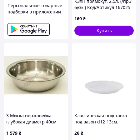
КЗХП прямокут. 2,5л. (/пр./
Персональные товарные
бузк.) Код/Артикул 167025
подборки в приложении
169
₴
Купить
3 Миска нержавейка
Классическая подставка
глубокая диаметр 40см
под вазон d12-13см.
глубина 11см) - 15 шт.
(белый) Код/Артикул
1 579
₴
26
₴
112070T