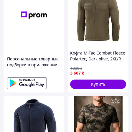
Кофта M-Tac Combat Fleece
Персональные товарные
Polartec, Dark olive, 2XL/R -
подборки в приложении
Теплая и функциональная
4 328
₴
тактическая флисовая
3 607
₴
кофта
Купить