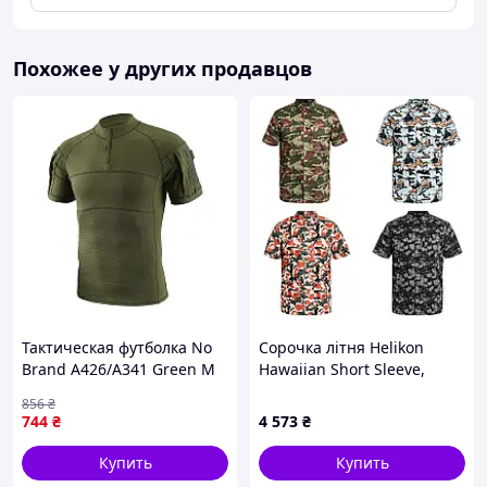
Похожее у других продавцов
Тактическая футболка No
Сорочка літня Helikon
Brand A426/A341 Green M
Hawaiian Short Sleeve,
гавайка гавайська сорочка
856
₴
744
₴
4 573
₴
Купить
Купить