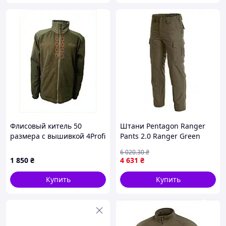
Флисовый китель 50
Штани Pentagon Ranger
размера с вышивкой 4Profi
Pants 2.0 Ranger Green
868T3T975
6 020
.30
₴
1 850
₴
4 631
₴
Купить
Купить