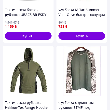
Тактическая боевая
Футболка M-Tac Summer
рубашка UBACS BR ESDY с
Vent Olive быстросохнущая
длинным рукавом цвета
влагоотводящая летняя
1 541
.47
₴
801
₴
«койот»
2XL 8012-VO
1 159
₴
728
₴
Купить
Купить
Тактическая рубашка
Футболка с длинным
Helikon-Tex Range Hoodie
рукавом BTMF под