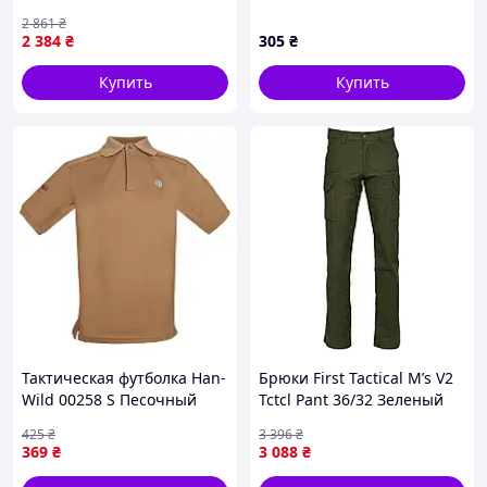
Olive Green, M.
экипировку 781530E5CB
2 861
₴
Термоактивный полиэстер,
2 384
₴
305
₴
усиленные локти,
уникальное покрытие
Купить
Купить
Тактическая футболка Han-
Брюки First Tactical M’s V2
Wild 00258 S Песочный
Tctcl Pant 36/32 Зеленый
хаки (10987-61645)
2289-VO
425
₴
3 396
₴
369
₴
3 088
₴