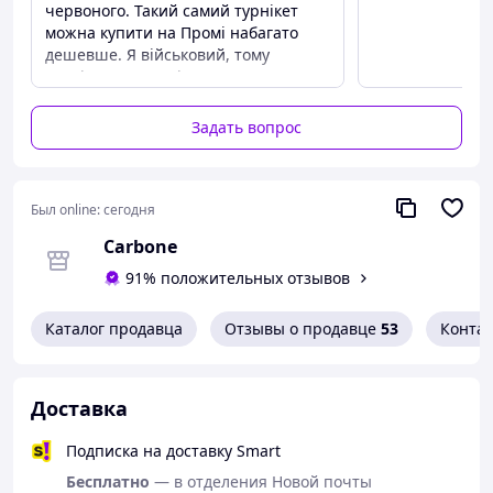
червоного. Такий самий турнікет
Преимущества
можна купити на Промі набагато
• Быстрая и эффективная остановка кровотечения
дешевше. Я військовий, тому
• Возможность накладки одной рукой
турнікет на пошті за мене отримали
• Надежная фиксация без ослабления
інші люди. В них не було часу
• Используется военными и медицинскими
перевіряти, і вони не розпакували
Задать вопрос
службами
посилку. Оскільки турнікет вже
• Компактный и легкий
розпакований, я не можу його
• Подходит для тактических аптечек и EDC наборов
повернути. Продавець відмовився
його обміняти, він вкрай
Был online:
сегодня
ненадійний.
Carbone
Недостатки
91% положительных отзывов
Це не той товар, що на картинці
Каталог продавца
Отзывы о продавце
53
Конта
Доставка
Подписка на доставку Smart
Бесплатно
— в отделения Новой почты