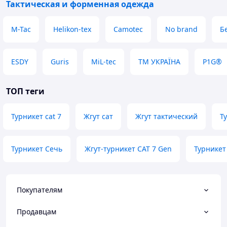
Тактическая и форменная одежда
M-Tac
Helikon-tex
Camotec
No brand
Б
ESDY
Guris
MiL-tec
ТМ УКРАЇНА
P1G®
ТОП теги
Турникет cat 7
Жгут сат
Жгут тактический
Т
Турникет Сечь
Жгут-турникет CAT 7 Gen
Турникет
Покупателям
Продавцам