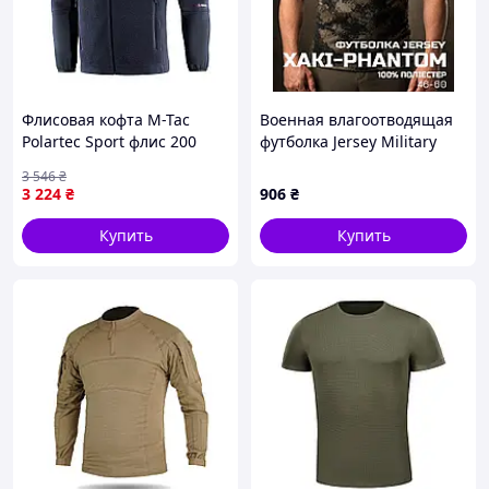
Флисовая кофта M-Tac
Военная влагоотводящая
Polartec Sport флис 200
футболка Jersey Military
Series тактическая Dark
Хаки-PHANTOM
3 546
₴
Navy Blue XL 7001-VO
3 224
₴
906
₴
Купить
Купить