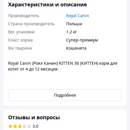
Характеристики и описание
Производитель
Royal Canin
Страна производитель
Польша
Вес упаковки
1.2 кг
Класс корма
Супер-премиум
Вік тварини
Кошенята
Royal Canin (Роял Канин) KITTEN 36 (КИТТЕН) корм для
котят от 4 до 12 месяцев
Полнорационный корм для котят от 4 до 12 месяцев
Подробнее
Здоровое пищеварение
На протяжении периода роста пищеварительная
Отзывы и вопросы
система котенка остается несовершенственной и
3.0
продолжает постепенно развиваться в течение еще