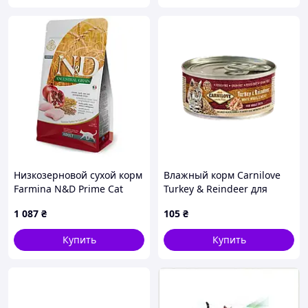
Низкозерновой сухой корм
Влажный корм Carnilove
Farmina N&D Prime Cat
Turkey & Reindeer для
Chicken & Pomegranate для
взрослых кошек, паштет
1 087
₴
105
₴
взрослых котов (курица,
100 г
гранат), 1.5 кг
Купить
Купить