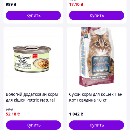
желе 85 г (7613287027597)
989
₴
17
.10
₴
Купить
Купить
Вологий додатковий корм
Сухой корм для кошек Пан
для кішок Pettric Natural
Кот Говядина 10 кг
Kitty Broth Series Курка з
(4820111140091)
58
₴
качкою 80 г (CHT20032),
52
.18
₴
1 042
₴
T88345C14
Купить
Купить