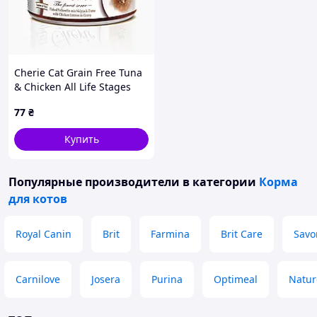
Cherie Cat Grain Free Tuna
& Chicken All Life Stages
влажный беззерновой
77
₴
корм для котов всех
возрастов кусочки в соусе
Купить
с мясом
Популярные производители
в категории
Корма
для котов
Royal Canin
Brit
Farmina
Brit Care
Savo
Carnilove
Josera
Purina
Optimeal
Natur