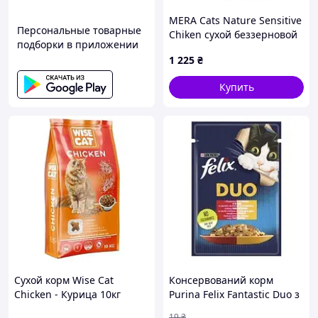
Фасовка:
MERA Cats Nature Sensitive
Персональные товарные
Chiken сухой беззерновой
0,4 кг
подборки в приложении
корм для кошек с
1 225
₴
чувствительным
2 кг
пищеварением с курицей
Купить
2 кг
4 кг
10 кг
Производитель: Royal Canin.
Страна регистрации бренда: Франция.
Страна производитель товара: Франция и Польша.
Сухой корм Wise Cat
Консервований корм
Chicken - Курица 10кг
Purina Felix Fantastic Duo з
яловичиною та птицею в
19
₴