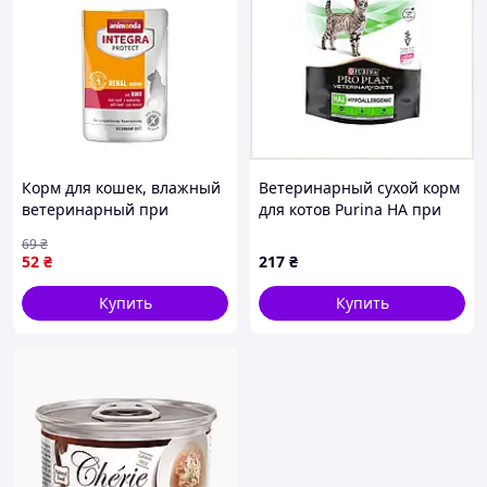
Корм для кошек, влажный
Ветеринарный сухой корм
ветеринарный при
для котов Purina HA при
болезнях почек INTEGRA
высыпаниях 8T8B09443
69
₴
PROTECT Renal с
52
₴
217
₴
говядиной, 85 г
Купить
Купить