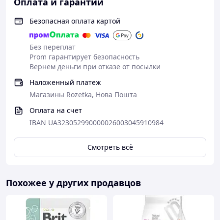
Оплата и гарантии
максимальной усвояемости.
Безопасная оплата картой
Без переплат
Сопровождающая таблица Количество
Prom гарантирует безопасность
Арахидоновая кислота (%) 0.09
Вернем деньги при отказе от посылки
Сира зола (%) 7.2
Наложенный платеж
Биотин (мг/кг) 2.99
Магазины Rozetka, Нова Пошта
Кальций (%) 1.05
Сырая клетчатка (%) 2.2
Оплата на счет
Пищевые волокна (%) 6.8
IBAN UA323052990000026003045910984
DL-метионин (%) 0.67
ЕПК + ДГК (%) 0.3
Жиры (%) 18.0
Смотреть всё
L-карнитин (мг/кг) 50.0
Линолевая кислота (%) 4.03
Лютеин (мг/кг) 5.0
Похожее у других продавцов
Метаболическая энергия NRC 85 (ккал/кг) 3879.0
Метионин + Цистин (%) 1.23
Влажность (%) 5.5
Безазотистые экстрактивные вещества (NFE) (%) 31.1