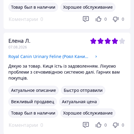
Товар был в наличии
Хорошее обслуживание
Коментарии
0
0
0
Елена Л.
07.08.2026
Royal Canin Urinary Feline (Роял Канин Уринари) сухой корм для кошек при лечении мочекаменной болезни, 400 гр
Дякую за товар. Киця їсть із задоволенням. Лікуємо
проблеми з сечовивідною системою далі. Гарних вам
покупців.
Актуальное описание
Быстро отправили
Вежливый продавец
Актуальная цена
Товар был в наличии
Хорошее обслуживание
Коментарии
0
0
0