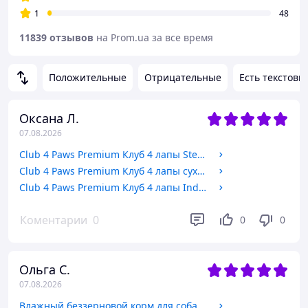
1
48
11839 отзывов
на Prom.ua за все время
Положительные
Отрицательные
Есть текстовы
Оксана Л.
07.08.2026
Club 4 Paws Premium Клуб 4 лапы Sterilized сухой корм для стерилизованных кошек и котов с лососем 2 кг
Club 4 Paws Premium Клуб 4 лапы сухой корм для взрослых кошек, со вкусом лосося 2 КГ
Club 4 Paws Premium Клуб 4 лапы Indoor 4 in 1 сухой корм для домашних кошек с ягненком 2 КГ
Коментарии
0
0
0
Ольга С.
07.08.2026
Влажный беззерновой корм для собак Farmina (Фармина) N&D Grain Free с перепелкой и тыквой 285 гр