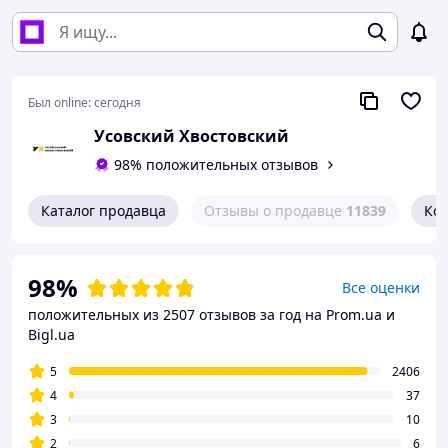
Был online:
сегодня
Усовский Хвостовский
98% положительных отзывов
Каталог продавца
Отзывы о продавце
11839
Ко
98%
Все оценки
положительных из 2507 отзывов за год
на Prom.ua и
Bigl.ua
5
2406
4
37
3
10
2
6