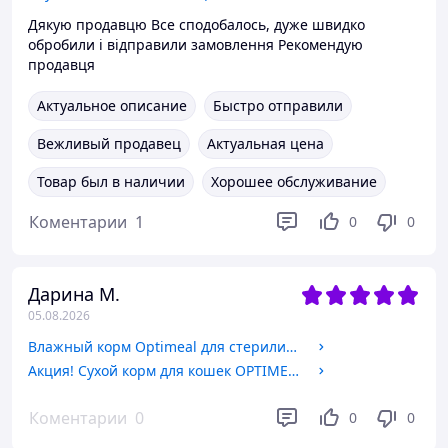
Дякую продавцю Все сподобалось, дуже швидко
обробили і відправили замовлення Рекомендую
продавця
Актуальное описание
Быстро отправили
Вежливый продавец
Актуальная цена
Товар был в наличии
Хорошее обслуживание
Коментарии
1
0
0
Дарина М.
05.08.2026
Влажный корм Optimeal для стерилизованных кошек с лососем и черникой в желе 85 гр от 12 шт
Акция! Сухой корм для кошек OPTIMEAL (Оптимил) для стерилизованных кошек и кастрированных котов с лосось 1,5 кг
Коментарии
0
0
0