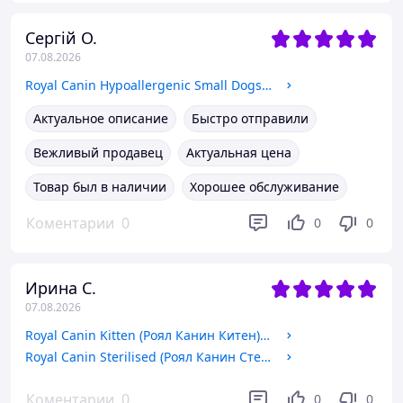
Сергій О.
07.08.2026
Royal Canin Hypoallergenic Small Dogs (Гипоалердженик) сухой корм для собак мелких размеров при аллергии, 1 КГ
Актуальное описание
Быстро отправили
Вежливый продавец
Актуальная цена
Товар был в наличии
Хорошее обслуживание
Коментарии
0
0
0
Ирина С.
07.08.2026
Royal Canin Kitten (Роял Канин Китен) сухой корм для котят от 4 до 12 месяцев, 2 КГ
Royal Canin Sterilised (Роял Канин Стерилайзед) сухой корм для стерилизованных кошек от 1 до 7 лет, 2 КГ
Коментарии
0
0
0