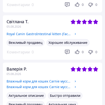
Коментарии
0
0
0
Світлана Т.
05.08.2026
Royal Canin GastroIntestinal kitten (Гастроинтестинал) влажный корм для котят с нарушением пищеварения 195 ГР
Вежливый продавец
Хорошее обслуживание
Коментарии
0
0
0
Валерія Р.
05.08.2026
Влажный корм для кошек Carnie мусс с кроликом, семенами чиа, томатами и желе 85 гр
Влажный корм для кошек Carnie мусс с индейкой, яблоком, морковью и желе 85 гр
Актуальное описание
Быстро отправили
Вежливый продавец
Актуальная цена