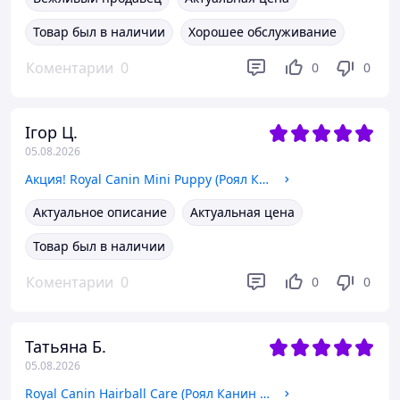
Товар был в наличии
Хорошее обслуживание
Коментарии
0
0
0
Ігор Ц.
05.08.2026
Акция! Royal Canin Mini Puppy (Роял Канин МинПаппи) сухой корм для щенков 1.6 кг + 400 гр в подарок!
Актуальное описание
Актуальная цена
Товар был в наличии
Коментарии
0
0
0
Татьяна Б.
05.08.2026
Royal Canin Hairball Care (Роял Канин Хейрбол Кер) сухой корм для кошек для выведения комков шерсти, 2 КГ