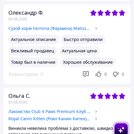
Олександр Ф.
05.08.2026
Сухой корм Farmina (Фармина) Matisse для кошек с лососем и тунцом 1.5 кг
Актуальное описание
Быстро отправили
Вежливый продавец
Актуальная цена
Товар был в наличии
Хорошее обслуживание
Коментарии
0
0
0
Ольга С.
05.08.2026
Лакомство Club 4 Paws Premium Клуб 4 лапы для кошек со вкусом курицы и форели 1 шт.
Royal Canin Kitten (Роял Канин Китен) сухой корм для котят от 4 до 12 месяцев, 0.4 КГ
Виникла невелика проблема з доставкою, швидко