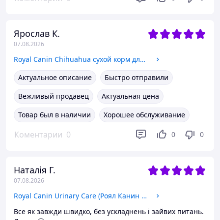
Ярослав К.
07.08.2026
Royal Canin Chihuahua сухой корм для взрослых собак породы Чихуахуа, 1.5 КГ
Актуальное описание
Быстро отправили
Вежливый продавец
Актуальная цена
Товар был в наличии
Хорошее обслуживание
Коментарии
0
0
0
Наталія Г.
07.08.2026
Royal Canin Urinary Care (Роял Канин Уринари) сухой корм для кошек для здоровья мочевыводящих путей, 400 гр
Все як завжди швидко, без ускладнень і зайвих питань.