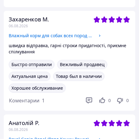
Захаренков М.
06.08.2026
Влажный корм для собак всех пород Gemon Dog Wet Adult Light с тунцем (паштет) 400 гр
швидка відправка, гарні строки придатності, приємне
спілкування
Быстро отправили
Вежливый продавец
Актуальная цена
Товар был в наличии
Хорошее обслуживание
Коментарии
1
0
0
Анатолій Р.
06.08.2026