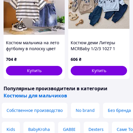
Костюм мальчика на лето
Костюм деми Литеры
футболку в полоску цвет
MCRBaby 1/2/3 1027 1
белый 11173, Размер 100
704
₴
606
₴
Купить
Купить
Популярные производители
в категории
Костюмы для мальчиков
Собственное производство
No brand
Без бренда
Kids
BabyKroha
GABBI
Dexters
Саме То