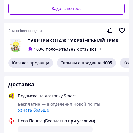
36 9 лет 134
Задать вопрос
Смотрите весь ассортимент детских комплектов и
костюмов.
Был online:
сегодня
"УКРТРИКОТАЖ" УКРАЇНСЬКИЙ ТРИКОТАЖ ВІД ВИРОБНИКА © 2005 – 2026
100% положительных отзывов
Каталог продавца
Отзывы о продавце
1005
Кон
Доставка
Подписка на доставку Smart
Бесплатно
— в отделения Новой почты
Узнать больше
Нова Пошта (Бесплатно при условии)