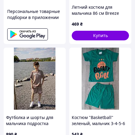
Летний костюм для
Персональные товарные
мальчика 86 см Breeze
подборки в приложении
Турция
469
₴
Купить
Футболка и шорты для
Костюм "Basketball"
мальчика подростка
зеленый, мальчик 3-4-5-6
бежевий варенка
лет 6
890
₴
543
₴