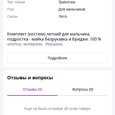
Тип ткани
Трикотаж
Пол
Для мальчиков
Сезон
Лето
Комплект (костюм) летний для мальчика,
подростка - майка безрукавка и бриджи. 100 %
хлопок, интерлок. Украина.
Артикул: 00915
Подробнее
Таблица размеров одежды для детей
Размер Возраст ребенка Фактический рост ребенка, см
18 1 мес 56
Отзывы и вопросы
20 3 мес 62
22 6 мес 68
24 9 мес 74
Отзывы (0)
Вопросы (0)
26 12 мес 80
28 1,5 года 86
30 3 года 98
Еще не было отзывов об этом товаре
32 5 лет 110
34 7 лет 122