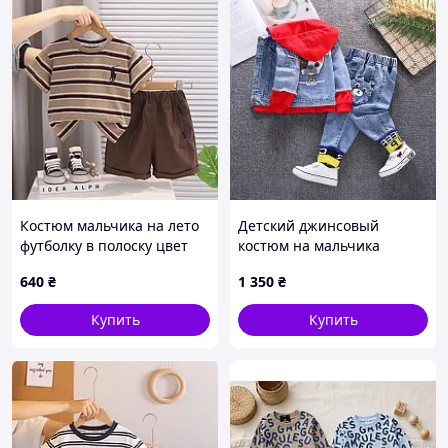
Костюм мальчика на лето
Детский джинсовый
футболку в полоску цвет
костюм на мальчика
коричневый 11176, Размер
640
₴
1 350
₴
100
Купить
Купить