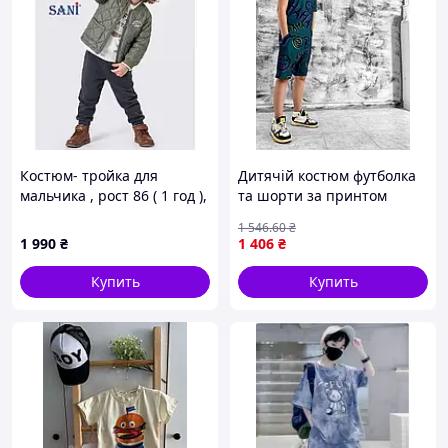
Костюм- тройка для
Дитячій костюм футболка
мальчика , рост 86 ( 1 год ),
та шорти за принтом
цвет - оливковый/ темно-
1 546
.60
₴
серый, SANI, Турция
1 990
₴
1 406
₴
Купить
Купить