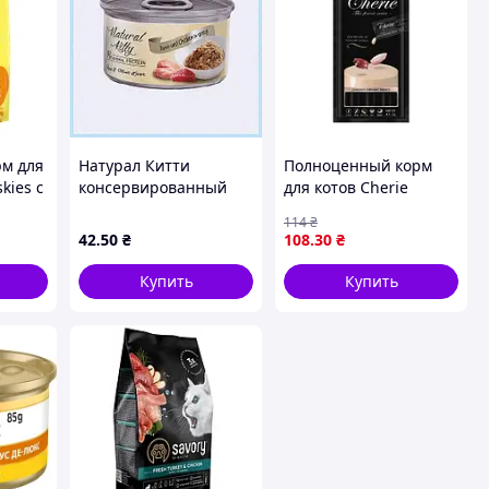
рм для
Натурал Китти
Полноценный корм
kies с
консервированный
для котов Cherie
ами 10
корм курица и тунец
Healthy Living
114
₴
1) - По
8C946830A
Кремовое пюре из
42
.50
₴
108
.30
₴
курицы 4х12 г (04690)
Купить
Купить