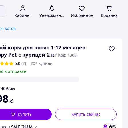
Кабинет
Уведомления
Избранное
Корзина
ля котов
ой корм для котят 1-12 месяцев
py Pet с курицей 2 кг
Код: 1309
5.0
(2)
20+ купили
во к отправке
40
т
₴
/мес
98
₴
Купить
Купить сейчас
99%
авец SALE.IN.UA