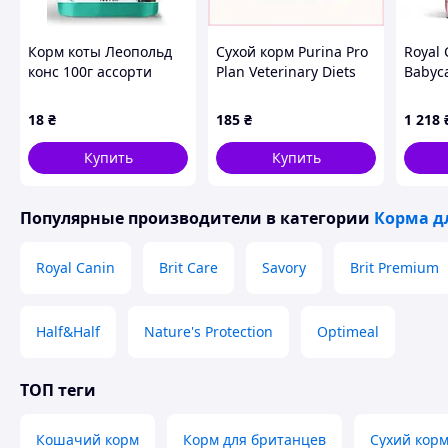
активные и привередливые котята
🛒 Почему стоит купить:
Корм коты Леопольд
Сухой корм Purina Pro
Royal 
конс 100г ассорти
Plan Veterinary Diets
Babyca
высокий процент натурального мяса
(птица, креветки,
Urinary для кошек при
до 4 
овощи)
МКБ 350г, 8A809EX403
берем
легко усваивается
18
₴
185
₴
1 218
кг
сбалансированный комплекс питательных веществ
Купить
Купить
нежный вкус для котят
быстрая доставка
Популярные производители
в категории
Корма д
Заказывайте
сухой корм для котят Happy Pet с курице
пушистого друга!
Royal Canin
Brit Care
Savory
Brit Premium
Half&Half
Nature's Protection
Optimeal
ТОП теги
Кошачий корм
Корм для британцев
Сухий корм