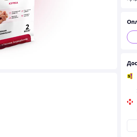
Оп
Дос