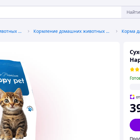
Найти
Товары для домашних животных и птиц
Кормление домашних животных и птиц
Корма д
Сух
Hap
Гото
о
3
Прод