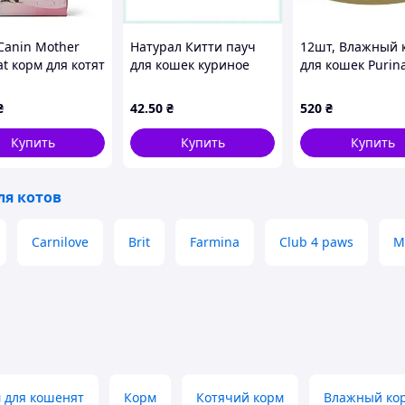
Canin Mother
Натурал Китти пауч
12шт, Влажный 
t корм для котят
для кошек куриное
для кошек Purin
месяцев и
филе 70 грамм,
Gourmet Gold. С
енных кошек 2
8X94683M4X
Люкс с курицей 
₴
42
.50
₴
520
₴
(7613036705103)
Купить
Купить
Купить
ля котов
й
– обеспечьте здоровый старт жизни вашего
Carnilove
Brit
Farmina
Club 4 paws
M
 для кошенят
Корм
Котячий корм
Влажный кор