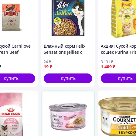
ухой Carnilove
Влажный корм Felix
Акция! Сухой ко
resh Beef
Sensations Jellies с
кошек Purina Fris
ised для
уткой и шпинатом в
курицей и овощ
24
₴
3 131
₴
лизованных
желе для взрослых
кг (599720450510
₴
19
₴
1 409
₴
говядина 2 кг
кошек 85 г
лучшей цене!
Купить
Купить
Купить