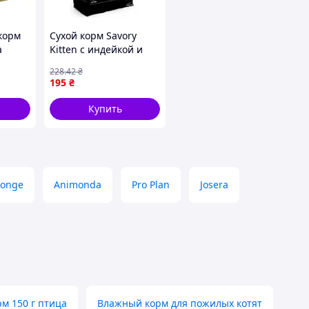
корм
Сухой корм Savory
a
Kitten с индейкой и
оус Де-
курицей для котят
228
.42
₴
85 г
всех пород 400 г
195
₴
Купить
onge
Animonda
Pro Plan
Josera
м 150 г птица
Влажный корм для пожилых котят