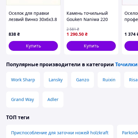
Оселок для правки
Камень точильный
Осело
лезвий Винко 30х6х3.8
Gouken Naniwa 220
профе
см 1639K8A26
grit для заточки
Ambrog
2 581
₴
секаторов и садовых
кухни
838
₴
1 290
.50
₴
1 374
ножей синтетический
Купить
Купить
Популярные производители
в категории
Точилки
Work Sharp
Lansky
Ganzo
Ruixin
Ris
Grand Way
Adler
ТОП теги
Размер основы: 20.5 х 6 см
Приспособление для заточки ножей holzkraft
Parksid