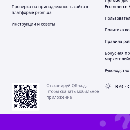
Премия для
Проверка на принадлежность сайта к
Ecommerce.
платформе prom.ua
Пользовате
Инструкции и советы
Политика к
Правила ра
Бонусная п
маркетплей
Руководство
Отсканируй QR-код,
Тема
-
с
чтобы скачать мобильное
приложение