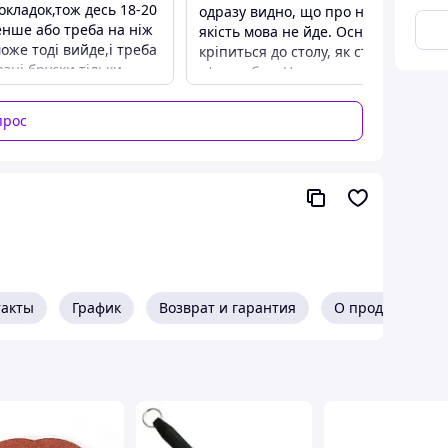
кладок,тож десь 18-20
одразу видно, що про надійність
енше або треба на ніж
якість мова не йде. Основна части
може тоді вийде,і треба
кріпиться до столу, як старі
зні бруски тільки
м'ясорубки. Це має перевагу у
ллюміньевих бланках бо
вигляді стійкості під час заточки,
и вигнуті або увігнуті
порівняно з настільними
прос
учені словом не
варіантами. Але, водночас і мінус у
 і великі ножі можливо
вигляді падаючої стружки додолу п
градусів станокRX-009
час щаточки.
 умов хороший і не
Преимущества
уватись щоб купувати
Ціна
тому всім бажаючим
Недостатки
і.
Малесенький механізм парковки.
ва
 якість простота в
такты
График
Возврат и гарантия
О продавце
ристуванні,
ча ножа в поворотній
.