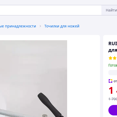
Найти
ые принадлежности
Точилки для ножей
RUI
для
Гото
о
1
1 70