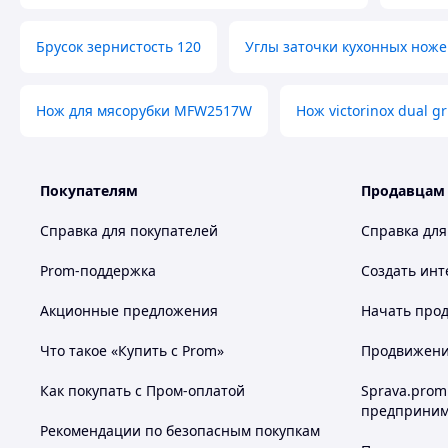
Брусок зернистость 120
Углы заточки кухонных нож
В комплекте:
-точилка
Нож для мясорубки MFW2517W
Нож victorinox dual gr
-кейс
-камни: 4 шт.
Покупателям
Продавцам
Производство: Китай
Справка для покупателей
Справка для
Похожие товары по характеристикам
Prom-поддержка
Создать инт
Акционные предложения
Начать прод
Что такое «Купить с Prom»
Продвижение
Как покупать с Пром-оплатой
Sprava.prom
предприним
Рекомендации по безопасным покупкам