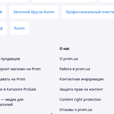
ей
Заточной брусок Ruixin
Профессиональный очистит
ip
Ruixin
О нас
 продавцов
О prom.ua
ернет-магазин
на Prom
Работа в prom.ua
авать на Prom
Контактная информация
 в Каталоге ProSale
Защита прав на контент
 — медиа для
Content right protection
ателей
Отзывы о prom.ua