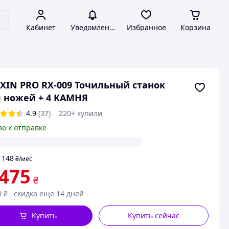
Кабинет
Уведомления
Избранное
Корзина
XIN PRO RX-009 Точильный станок
 ножей + 4 КАМНЯ
4.9
(37)
220+ купили
во к отправке
148
т
₴
/мес
 475
₴
0
₴
скидка еще 14 дней
Купить
Купить сейчас