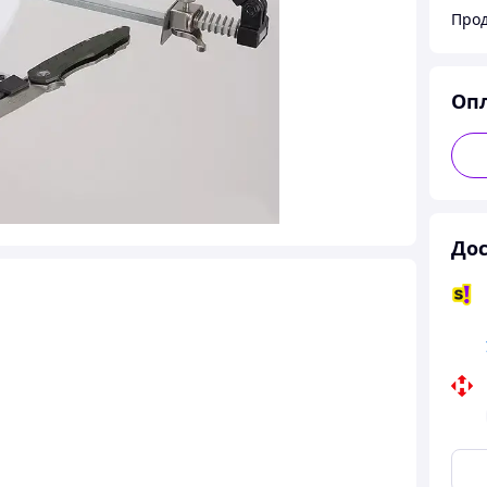
Прод
Оп
Дос