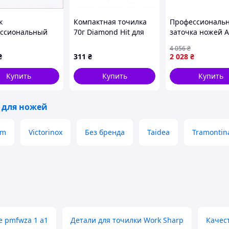
к
Компактная точилка
Профессиональ
ссиональный
70г Diamond Hit для
заточка ножей A
io Sanelli для
складных ножей,
(Польша), Точил
4 056
₴
, T2674E918
87468C0C9
ножей керамиче
₴
311
₴
2 028
₴
Точилка для но
название, CQS
Купить
Купить
Купить
 для ножей
am
Victorinox
Без бренда
Taidea
Tramontin
e pmfwza 1 a1
Детали для точилки Work Sharp
Качес