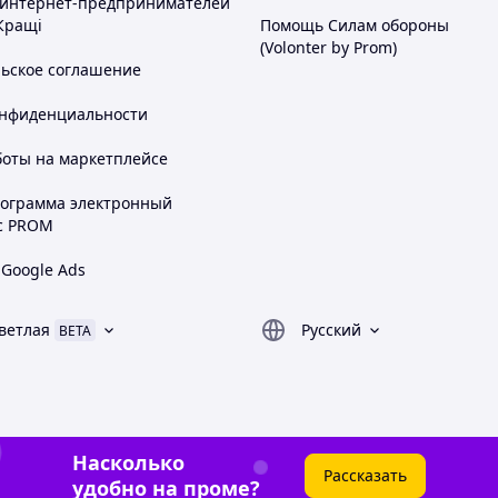
 интернет-предпринимателей
Кращі
Помощь Силам обороны
(Volonter by Prom)
льское соглашение
онфиденциальности
боты на маркетплейсе
рограмма электронный
с PROM
 Google Ads
ветлая
Русский
BETA
Насколько
Рассказать
удобно на проме?