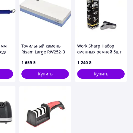
0 мм
Точильный камень
Work Sharp Набор
од/
Risam Large RW252-B
сменных ремней 5шт
зернистость 2000,
Belt Kit for X22 Medium
1 659
₴
1 240
₴
5000 водный (RW252-
PP0003207
B)
Купить
Купить