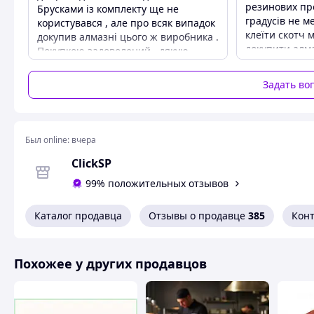
резинових про
Брусками із комплекту ще не
градусів не м
користувався , але про всяк випадок
клеїти скотч 
докупив алмазні цього ж виробника .
докупити алма
Покупкою задоволений , дякую
купуйте на а
продавцеві за оперативність .
пластикові вон
Преимущества
Задать во
чи трохи покр
Ціна , якість .
якісні,широкі
Недостатки
точить до 15 
Не виявив .
для домашніх
Был online:
вчера
треба напруж
щось дороге,
ClickSP
придбати удач
99% положительных отзывов
Преимущест
Ціна і помірна
Каталог продавца
Отзывы о продавце
385
Кон
збирані та ко
Недостатки
Є люфт трима
Похожее у других продавцов
направляючій