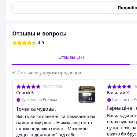
Набор для заточки ножей
RUIX
Подробн
поворотным механиз
Точилка ruixin Для профессиональной, быс
Отзывы и вопросы
опасных бритв, ножниц пил,
4.9
R
Точилка RUIXIN для ножей Металлическая
Отзывы (37)
Это профессиональный инструмент для затачивания разн
широким диапазоном размеров и форм клинков, допуская
лезвий, включая серрейторные (зубчатые). Простота в п
+14 отзывов у других продавцов
облегчает задачу заточки ваших ножей, ножниц. Камни р
загрязнений, их можно быстро заметить буквально одн
24.02.2026
3
металл с ножа, не допуская их перегревания, и точно в
Сергій З.
Василий К.
Все механизмы и узлы точилки выполнены из метала раб
+
1
Куплено на Prom.ua
Куплено на P
результатом проделанной работы после каждой заточки 
Гарна ціна і
Точилка чудова .
Василь.досить
Якість виготовлення та пакування на
враховуючи цін
найвищому рівні . Ніяких люфтів та
вузькі ножі за
інших недоліків немає . Можливо ,
важко бо брус
дещо "підшаманю" під себе .