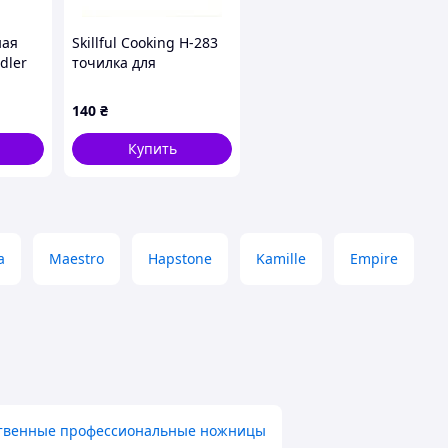
ная
Skillful Cooking H-283
dler
точилка для
ка для
домашней кухни
ская,
859AC4K391
140
₴
жей
Купить
a
Maestro
Hapstone
Kamille
Empire
твенные профессиональные ножницы