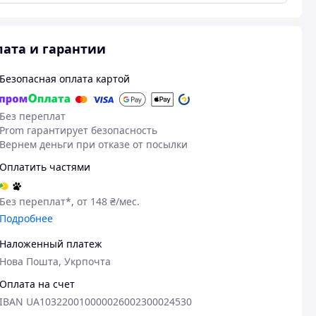
ата и гарантии
Безопасная оплата картой
Без переплат
Prom гарантирует безопасность
Вернем деньги при отказе от посылки
Оплатить частями
25.04.2026
02
Без переплат*, от 148 ₴/мес.
Павло М.
Оксана Б.
Подробнее
Куплено на Prom.ua
Куплено на Pr
Наложенный платеж
Оптимальний варіант для
Станочек, пр
Нова Пошта, Укрпочта
початківця
Очень довольн
легок в сборке
Чудовий точильний станок! Легко
Оплата на счет
Но есть одно н
налаштовується і використовується,
IBAN UA103220010000026002300024530
стачиваются.
забезпечує точне заточування