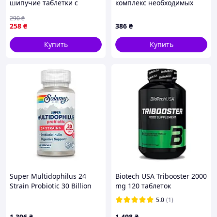
шипучие таблетки с
комплекс необходимых
витаминами C, D3 и
элементов, 100 таблеток,
290
₴
цинком, 20 шт.
CEN-27303
258
₴
386
₴
Купить
Купить
Super Multidophilus 24
Biotech USA Tribooster 2000
Strain Probiotic 30 Billion
mg 120 таблеток
Cfu - 60 vcaps
5.0
(1)
1 396
₴
1 498
₴