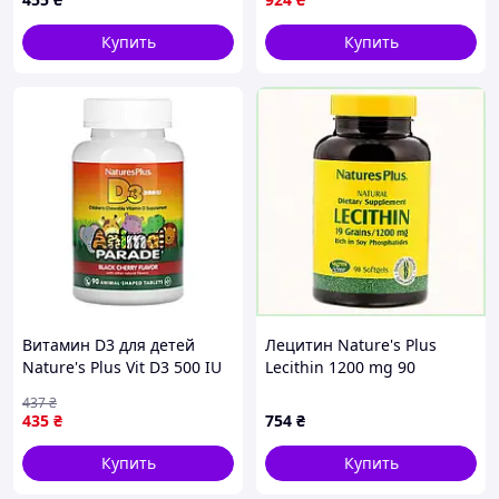
Сусталайф Biola 60табл.
Украина
Купить
Купить
Витамин D3 для детей
Лецитин Nature's Plus
Nature's Plus Vit D3 500 IU
Lecithin 1200 mg 90
Chewable, 90 таблеток
Softgels NTP4160,
437
₴
8A90T7T000
435
₴
754
₴
Купить
Купить