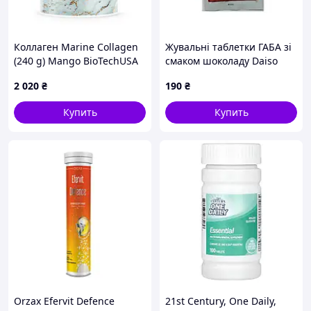
Коллаген Marine Collagen
Жувальні таблетки ГАБА зі
(240 g) Mango BioTechUSA
смаком шоколаду Daiso
GABA (20 шт - 10 дн)
2 020
₴
190
₴
Купить
Купить
Orzax Efervit Defence
21st Century, One Daily,