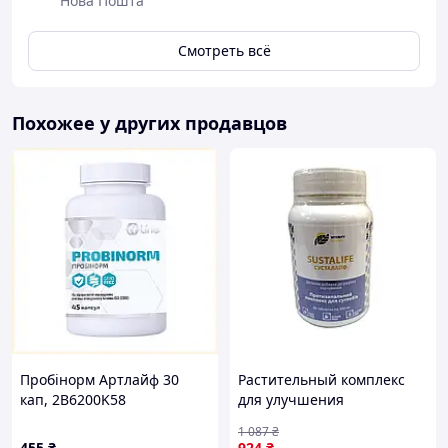
Нова Пошта
Смотреть всё
Похожее у других продавцов
Пробінорм Артлайф 30
Растительный комплекс
кап, 2B6200K58
для улучшения
функционирования
1 087
₴
хрящевой и костной ткани
455
₴
924
₴