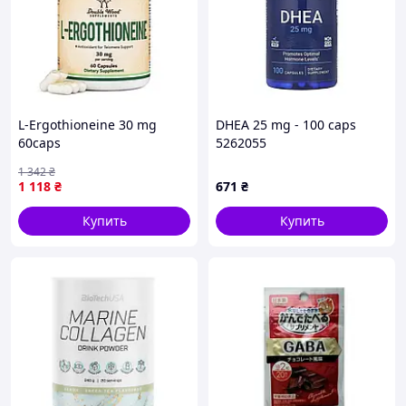
L-Ergothioneine 30 mg
DHEA 25 mg - 100 caps
60caps
5262055
1 342
₴
1 118
₴
671
₴
Купить
Купить