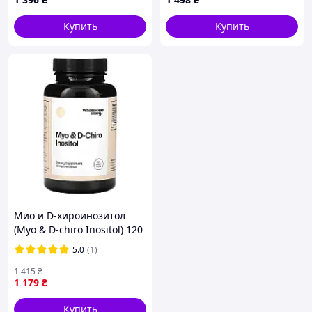
Купить
Купить
Мио и D-хироинозитол
(Myo & D-chiro Inositol) 120
капсул
5.0
(1)
1 415
₴
1 179
₴
Купить