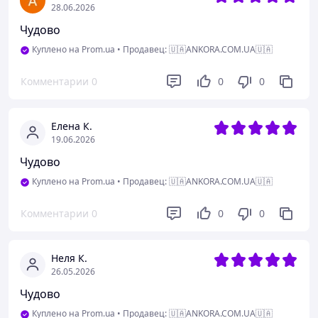
Натуральність
28.06.2026
Чудово
Недостатки
Не зручна пластикова баночка
Куплено на Prom.ua
•
Продавец: 🇺🇦ANKORA.COM.UA🇺🇦
Комментарии
0
0
0
Елена К.
19.06.2026
Чудово
Куплено на Prom.ua
•
Продавец: 🇺🇦ANKORA.COM.UA🇺🇦
Комментарии
0
0
0
Неля К.
26.05.2026
Чудово
Куплено на Prom.ua
•
Продавец: 🇺🇦ANKORA.COM.UA🇺🇦