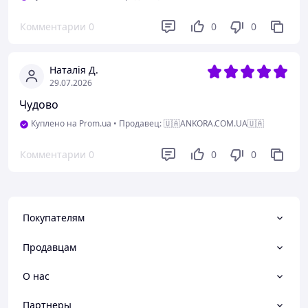
Комментарии
0
0
0
Наталія Д.
29.07.2026
Чудово
Куплено на Prom.ua
•
Продавец: 🇺🇦ANKORA.COM.UA🇺🇦
Комментарии
0
0
0
Покупателям
Продавцам
О нас
Партнеры