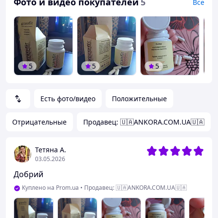
Фото и видео покупателей
5
Все
5
5
5
Есть фото/видео
Положительные
Отрицательные
Продавец: 🇺🇦ANKORA.COM.UA🇺🇦
Тетяна А.
03.05.2026
Добрий
Куплено на Prom.ua
•
Продавец: 🇺🇦ANKORA.COM.UA🇺🇦