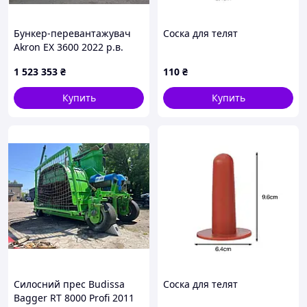
Бункер-перевантажувач
Соска для телят
Akron EX 3600 2022 р.в.
1 523 353
₴
110
₴
Купить
Купить
Силосний прес Budissa
Соска для телят
Bagger RT 8000 Profi 2011