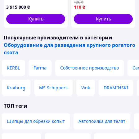
р.в.
120
₴
3 915 000
₴
110
₴
Купить
Купить
Популярные производители
в категории
Оборудование для разведения крупного рогатого
скота
KERBL
Farma
Собственное производство
Ca
Kraiburg
MS Schippers
Vink
DRAMINSKI
ТОП теги
Щипцы для обрезки копыт
Автопоилка для телят