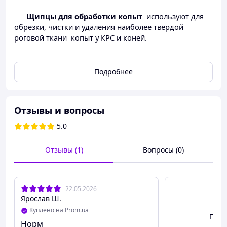
Щипцы для обработки копыт
используют
для
обрезки, чистки
и
удаления наиболее твердой
роговой ткани
копыт у
КРС и коней
.
Изготовленные из прочного сплава стали и других
металлов. Благодаря двойной рычажной системе -
Подробнее
отлично справляются со своим предназначением.
Надежные и удобные в использовании.
Отзывы и вопросы
Лезвия на рабочей поверхности торцов при
необходимости можно снять и подточить.
5.0
Отзывы (1)
Вопросы (0)
Характеристика:
С винтом и съемными режущими челюстями
22.05.2026
Длина - 42 см
Ярослав Ш.
Куплено на Prom.ua
Посм
Норм
Производство: Германия