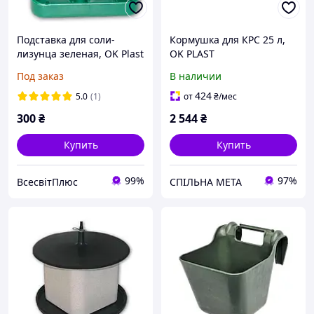
Подставка для соли-
Кормушка для КРС 25 л,
лизунца зеленая, OK Plast
OK PLAST
Под заказ
В наличии
424
5.0
(1)
от
₴
/мес
300
₴
2 544
₴
Купить
Купить
99%
97%
ВсесвітПлюс
СПІЛЬНА МЕТА