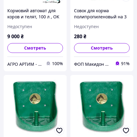
Кормовий автомат для
Совок для корма
коров и телят, 100 л , OK
полипропиленовый на 3
Plast, Дания
кг OK PLAST
Недоступен
Недоступен
9 000
₴
280
₴
Смотреть
Смотреть
100%
91%
АГРО АРТИМ - Ветеринарное оборудование и препараты для животноводства и птицеводства
ФОП Макидон Людмила Викторовна