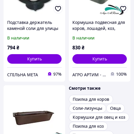
Подставка держатель
Кормушка подвесная для
каменой соли для улицы
коров, лошадей, коз,
овец, на 13,5 л , OK Plast,
В наличии
В наличии
Дания
794
₴
830
₴
Купить
Купить
97%
100%
СПІЛЬНА МЕТА
АГРО АРТИМ - Ветеринарное оборудование и препараты для животноводства и птицеводства
Смотри также
Поилка для коров
Соли-лизунцы
Овца
Кормушки для овец и коз
Поилка для коз