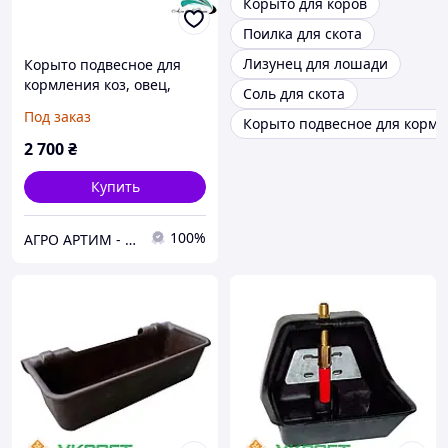
Корыто для коров
Поилка для скота
Лизунец для лошади
Корыто подвесное для
кормления коз, овец,
Соль для скота
лошадей, коров, 32 л, OK
Под заказ
Корыто подвесное для кормл
Plast , Дания
2 700
₴
Купить
100%
АГРО АРТИМ - Ветеринарное оборудование и препараты для животноводства и птицеводства