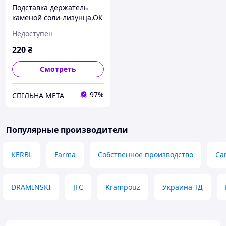
Подставка держатель
каменой соли-лизунца,ОК
Пласт Дания
Недоступен
220
₴
Смотреть
97%
СПІЛЬНА МЕТА
Популярные производители
KERBL
Farma
Собственное производство
Ca
DRAMINSKI
JFC
Krampouz
Украина ТД