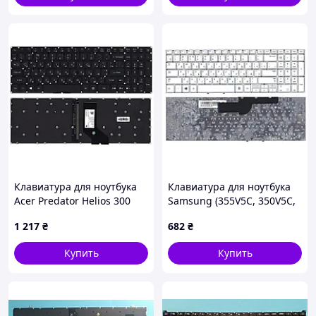
Клавиатура для ноутбука
Клавиатура для ноутбука
Acer Predator Helios 300
Samsung (355V5C, 350V5C,
G3-571 с подсветкой
NP355V5C, NP355V5C-A01)
1 217
₴
682
₴
(Light), Black, RU
White, (No Frame), RU
Купить
Купить