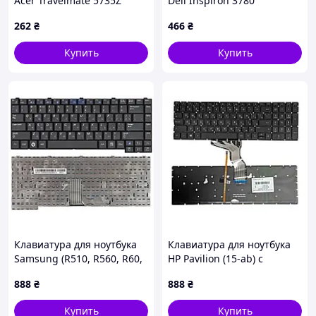
Acer Travelmate 5735Z
Dell Inspiron 3780
262
₴
466
₴
Купить
Купить
Клавиатура для ноутбука
Клавиатура для ноутбука
Samsung (R510, R560, R60,
HP Pavilion (15-ab) с
R70, P510, P560) Black, RU
подсветкой (Light), Black,
888
₴
888
₴
(No Frame) RU
Купить
Купить