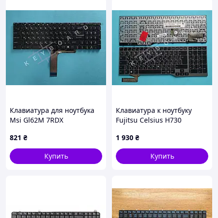
Клавиатура для ноутбука
Клавиатура к ноутбуку
Msi Gl62M 7RDX
Fujitsu Celsius H730
821
₴
1 930
₴
Купить
Купить