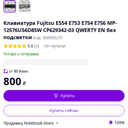
Клавиатура Fujitsu E554 E753 E754 E756 MP-
12S76U56D85W CP629342-03 QWERTY EN без
подсветки
Код: 300000231
5.0
(2)
10+ купили
Готово к отправке
80
от
₴
/мес
800
₴
Купить
Купить сейчас
100%
Продавец Notebook-Store