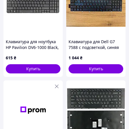
Клавиатура для ноутбука
Клавиатура для Dell G7
HP Pavilion DV6-1000 Black,
7588 с подсветкой, синяя
RU
615
₴
1 044
₴
Купить
Купить