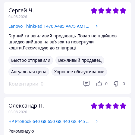
Сергей Ч.
04.08.2026
Lenovo ThinkPad T470 A485 A475 AM12D000A00 Переходник SATA, HDD, SSD *Уценка*
Гарний та ввічливий продаваць .Товар не підійшов
швидко вийшов на зв'язок та повернули
кошти.Рекомендую до співпраці
Быстро отправили
Вежливый продавец
Актуальная цена
Хорошее обслуживание
Коментарии
0
0
0
Олександр П.
03.08.2026
HP ProBook 640 G8 650 G8 440 G8 445 G8 450 G8 DAX8QPI18C0 USB, LAN Плата
Рекомендую