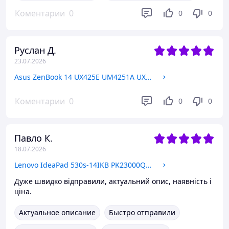
Коментарии
0
0
0
Руслан Д.
23.07.2026
Asus ZenBook 14 UX425E UM4251A UX425A UX425 04060-02090000 Тачпад
Коментарии
0
0
0
Павло К.
18.07.2026
Lenovo IdeaPad 530s-14IKB PK23000QEC0 Динамики
Дуже швидко відправили, актуальний опис, наявність і
ціна.
Актуальное описание
Быстро отправили