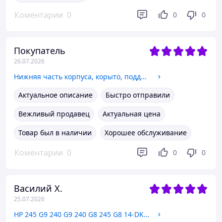
Коментарии
0
0
0
Покупатель
26.07.2026
Нижняя часть корпуса, корыто, поддон Asus ZenBook UM325UA UM325U UX325U UX325UA
Актуальное описание
Быстро отправили
Вежливый продавец
Актуальная цена
Товар был в наличии
Хорошее обслуживание
Коментарии
0
0
0
Василий Х.
25.07.2026
HP 245 G9 240 G9 240 G8 245 G8 14-DK 14-CF 14-DF 6070B2033201 M99758-001 Рамка матрицы, корпус