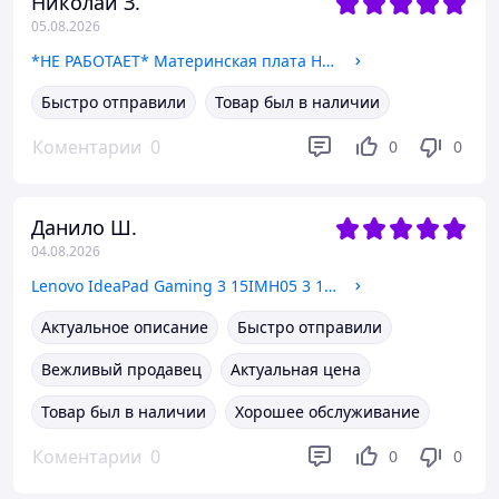
Николай З.
05.08.2026
*НЕ РАБОТАЕТ* Материнская плата HP Laptop 15-fd0112ns (da0pdimb8g0 / i5-1235U)
Быстро отправили
Товар был в наличии
Коментарии
0
0
0
Данило Ш.
04.08.2026
Lenovo IdeaPad Gaming 3 15IMH05 3 15ARH05 AT1VT0010L0 Система охлаждения, радиатор
Актуальное описание
Быстро отправили
Вежливый продавец
Актуальная цена
Товар был в наличии
Хорошее обслуживание
Коментарии
0
0
0