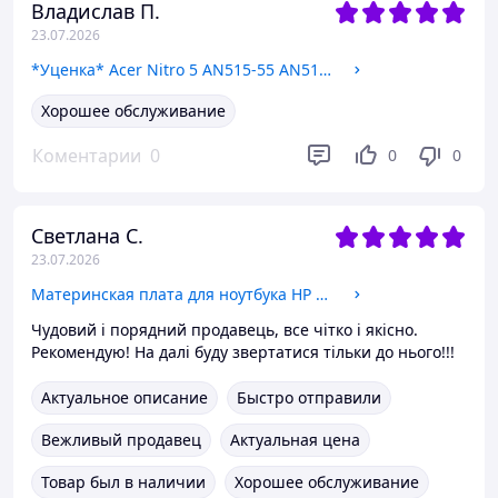
Владислав П.
23.07.2026
*Уценка* Acer Nitro 5 AN515-55 AN515-44 AP336000301 Крышка матрицы, шарнир, корпус
Хорошее обслуживание
Коментарии
0
0
0
Светлана С.
23.07.2026
Материнская плата для ноутбука HP Pavilion 14-dv (DA0G7GMB8F0 / i3-1115G4) Гарантия
Чудовий і порядний продавець, все чітко і якісно.
Рекомендую! На далі буду звертатися тільки до нього!!!
Актуальное описание
Быстро отправили
Вежливый продавец
Актуальная цена
Товар был в наличии
Хорошее обслуживание