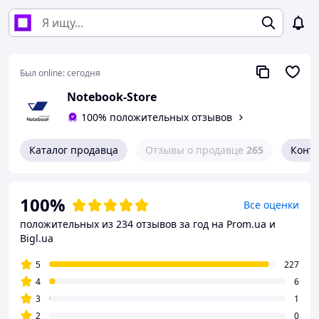
Был online:
сегодня
Notebook-Store
100% положительных отзывов
Каталог продавца
Отзывы о продавце
265
Конт
100%
Все оценки
положительных из 234 отзывов за год
на Prom.ua и
Bigl.ua
5
227
4
6
3
1
2
0