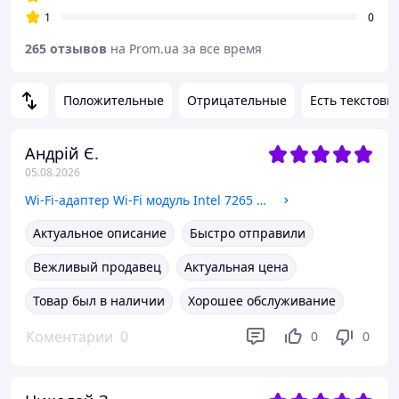
1
0
265 отзывов
на Prom.ua за все время
Положительные
Отрицательные
Есть текстовы
Андрій Є.
05.08.2026
Wi-Fi-адаптер Wi-Fi модуль Intel 7265 7265NGW L41693-001 860883-001 H83960-008 H35123-001
Актуальное описание
Быстро отправили
Вежливый продавец
Актуальная цена
Товар был в наличии
Хорошее обслуживание
Коментарии
0
0
0