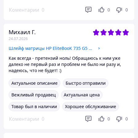
Коментарии
0
0
0
Михаил Г.
24.07.2026
Шлейф матрицы HP EliteBooK 735 G5 830 G5 6017B0892401 LVDS 30 pin FHD Non-Touch
Как всегда - претензий ноль! Обращаюсь к ним уже
далеко не первый раз и проблем не было ни разу и,
надеюсь, что не будет! :)
Актуальное описание
Быстро отправили
Вежливый продавец
Актуальная цена
Товар был в наличии
Хорошее обслуживание
Коментарии
0
0
0