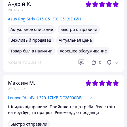
Андрій К.
28.07.2026
Asus Rog Strix G15 G513IC G513IE G513IH G513QC G513QE Нижняя часть корпуса, корыто, поддон
Актуальное описание
Быстро отправили
Вежливый продавец
Актуальная цена
Товар был в наличии
Хорошее обслуживание
Коментарии
0
0
0
Максим М.
27.07.2026
Lenovo IdeaPad 320-17IKB DC28000DBF0 Система охлаждения, вентилятор
Швидко відправили. Прийшло те що треба. Вже стоїть
на ноутбуці та працює. Рекомендую продавця
Быстро отправили