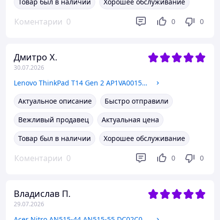
Товар был в наличии
Хорошее обслуживание
Коментарии
0
0
0
Дмитро Х.
30.07.2026
Lenovo ThinkPad T14 Gen 2 AP1VA001500 PF3M12ZA Нижняя часть корпуса, поддон
Актуальное описание
Быстро отправили
Вежливый продавец
Актуальная цена
Товар был в наличии
Хорошее обслуживание
Коментарии
0
0
0
Владислав П.
29.07.2026
Acer Nitro AN515-44 AN515-55 DC02C00PW00 144 Гц 40-контактный шлейф матрицы