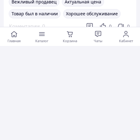
Вежливый продавец
Актуальная цена
Товар был в наличии
Хорошее обслуживание
Коментарии
0
0
0
Главная
Каталог
Корзина
Чаты
Кабинет
Богдан К.
18.07.2026
Dell Latitude 5410 Нижняя часть корпуса, корыто, поддон AP2UK000B02
Dell Latitude 5410 AP2VW000201 Нижняя часть корпуса, лоток, поддон
Все супер
Актуальное описание
Актуальная цена
Товар был в наличии
Коментарии
0
0
0