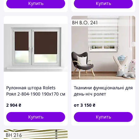
Купить
Купить
Рулонная штора Rolets
Тканини функціональні для
Роял 2-804-1900 190x170 см
день-ніч ролет
закрытого типа
2 904
₴
от
3 150
₴
Шоколадная
Купить
Купить