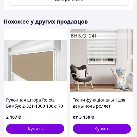
Похожее у других продавцов
Рулонная штора Rolets
Ткани функціональні для
Бамбус 2-321-1300 130x170
день-ночь роллет
см закрытого типа
2 167
₴
от
3 150
₴
Капучиновая
Купить
Купить