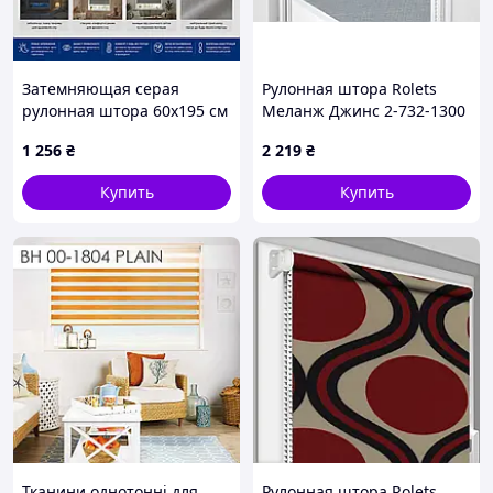
Затемняющая серая
Рулонная штора Rolets
рулонная штора 60x195 см
Меланж Джинс 2-732-1300
IKEA FRIDANS 603.969.32
130x170 см закрытого типа
1 256
₴
2 219
₴
Светло-серая
Купить
Купить
Тканини однотонні для
Рулонная штора Rolets