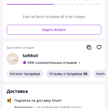
✔
Простой монтаж
– устанавливаются на окно, стену
или потолок.
✔
Удобное управление
– ручное управление.
✔
Легкость в уходе
– ткани имеют
Еще не было отзывов об этом товаре
пылеотталкивающую пропитку.
Задать вопрос
*если хотите купить направляющую с
дополнительными деталями +40 грн (комплект)
*Возможно изготовление роллет по вашим
Был online:
сегодня
индивидуальным размерам.
SoftRoll
*Звоните или пишите, чтобы получить скидку по
94% положительных отзывов
вашему заказу! +38 095 516 55 40
Каталог продавца
Отзывы о продавце
56
Конта
Доставка
Подписка на доставку Smart
Бесплатно
— в отделения Новой почты