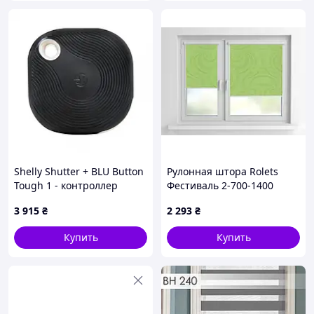
Shelly Shutter + BLU Button
Рулонная штора Rolets
Tough 1 - контроллер
Фестиваль 2-700-1400
рулонных штор + кнопка
140x170 см закрытого типа
3 915
₴
2 293
₴
активации действий и
Салатовая
сценариев - WiFi/Bluetooth
Купить
Купить