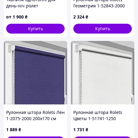
день-ніч ролет
Геометрия 1-52843-2000
200x170 см открытого типа
от
1 900
₴
2 324
₴
Красно-бежевая
Купить
Купить
Рулонная штора Rolets Лён
Рулонная штора Rolets
1-2075-2000 200x170 см
Цветы 1-51741-1250
открытого типа Темно-
125x170 см открытого типа
1 889
₴
1 731
₴
синяя
Белая