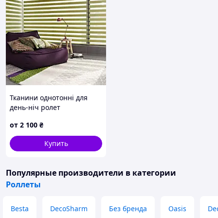
Тканини однотонні для
день-ніч ролет
от
2 100
₴
Купить
Популярные производители
в категории
Роллеты
Besta
DecoSharm
Без бренда
Oasis
De