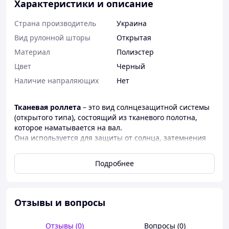
Характеристики и описание
Страна производитель
Украина
Вид рулонной шторы
Открытая
Материал
Полиэстер
Цвет
Черный
Наличие напраляющих
Нет
Тканевая роллета
– это вид солнцезащитной системы
(открытого типа), состоящий из тканевого полотна,
которое наматывается на вал.
Она используется для защиты от солнца, затемнения
помещения или элемента декора окон. Прекрасно
дополняют любой интерьер и подходят для жилых и
Подробнее
коммерческих помещений.
Преимущества тканевых роллет
:
Отзывы и вопросы
✔
Защита от солнца
– помогает регулировать уровень
света в помещении.
Отзывы (0)
Вопросы (0)