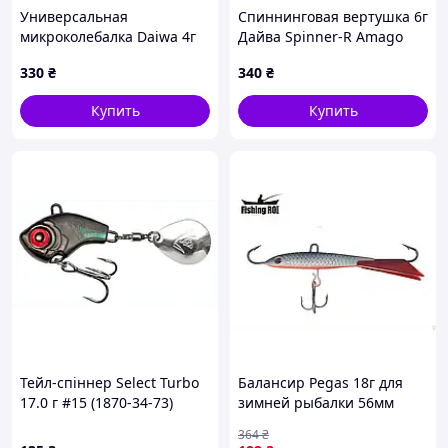
Универсальная
Спиннинговая вертушка 6г
микроколебалка Daiwa 4г
Дайва Spinner-R Amago
цвет 14 7A7H17480
7717BB452
330
₴
340
₴
Купить
Купить
Тейл-спіннер Select Turbo
Балансир Pegas 18г для
17.0 г #15 (1870-34-73)
зимней рыбалки 56мм
8170T67H9
цвет 85 для ловли хищной
364
₴
рыбы