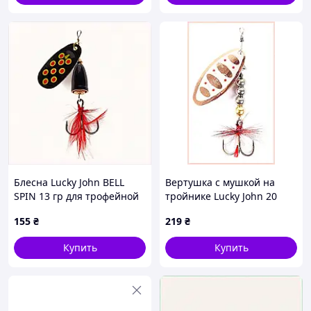
Блесна Lucky John BELL
Вертушка с мушкой на
SPIN 13 гр для трофейной
тройнике Lucky John 20
рыбы, 77XM11272
грамм 652H4166T
155
₴
219
₴
Купить
Купить