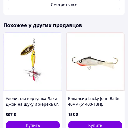
Смотреть всё
Похожее у других продавцов
Уловистая вертушка Лаки
Балансир Lucky John Baltic
Джон на щуку и жереха 6г,
40мм (61400-13H),
6K5X24299
P77125A53A
307
₴
158
₴
Купить
Купить