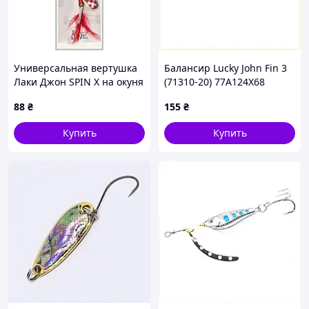
Универсальная вертушка
Балансир Lucky John Fin 3
Лаки Джон SPIN X на окуня
(71310-20) 77A124X68
65238PEP82
88
₴
155
₴
Купить
Купить