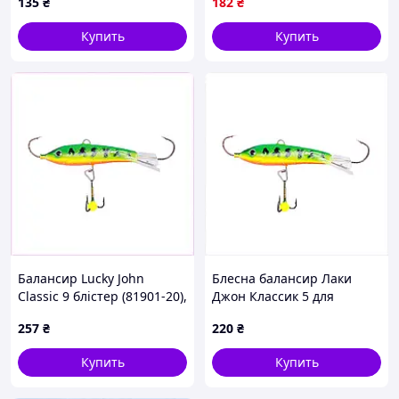
135
₴
182
₴
Купить
Купить
Балансир Lucky John
Блесна балансир Лаки
Classic 9 блістер (81901-20),
Джон Классик 5 для
B7712MP525
зимней охоты на хищника,
257
₴
220
₴
7712E5ET01
Купить
Купить