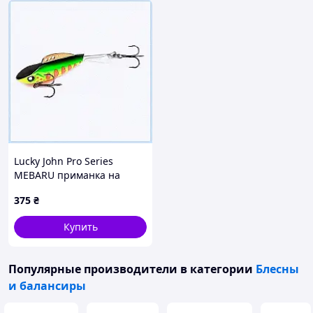
Lucky John Pro Series
MEBARU приманка на
хищника со льда,
375
₴
T771C2538
Купить
Популярные производители
в категории
Блесны
и балансиры