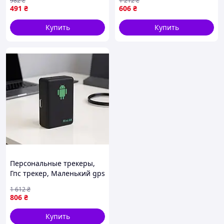
982
₴
1 212
₴
вашего автомобиля для
Мини маячок слежения за
491
₴
606
₴
людей XJ-91
человеком, FRC
Купить
Купить
Персональные трекеры,
Гпс трекер, Маленький gps
маячок,
1 612
₴
Водонепроницаемый gps
806
₴
трекер, Gps трекер для
техники, FRC
Купить