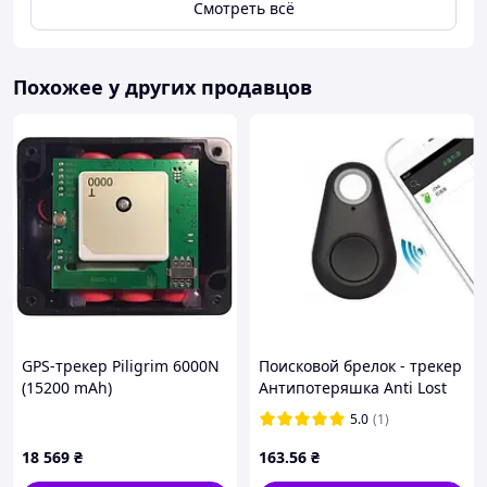
Смотреть всё
Похожее у других продавцов
GPS-трекер Piligrim 6000N
Поисковой брелок - трекер
(15200 mAh)
Антипотеряшка Anti Lost
Bluetooth искатель ключей
5.0
(1)
jv.
18 569
₴
163
.56
₴