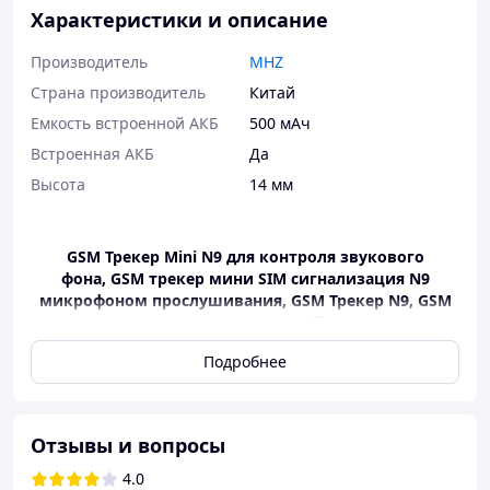
Характеристики и описание
Производитель
MHZ
Страна производитель
Китай
Емкость встроенной АКБ
500 мАч
Встроенная АКБ
Да
Высота
14 мм
GSM Трекер Mini N9 для контроля звукового
фона, GSM трекер мини SIM сигнализация N9
микрофоном прослушивания, GSM Трекер N9, GSM
трекер маячок в подарочной упаковке
Простое управление с помощью SMS-
Подробнее
сообщений.
Хороший звук прослушки в качестве HD
в
радиусе до 7 метров
Отзывы и вопросы
Совместимость по частотам GSM:
4.0
трехдиапазонный (850 МГц, 900 МГц, 1800 МГц,