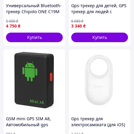
Универсальный Bluetooth-
Gps-трекер для детей, GPS
трекер Chipolo ONE C19M
трекер для людей с
(Для iOS и Android, 120 dB,
деменцией, Жпс трекер
5 000
₴
6 680
₴
радиус 60 м,
для ребенка, Трекер для
4 750
₴
3 340
₴
влагозащищенный)
ребенка, ITR
Купить
Купить
GSM mini GPS SIM А8,
Gps трекер для
Автомобильный gps
электросамоката (для iOS)
трекер, GPS трекер для
Hoco, Трекер для детей,