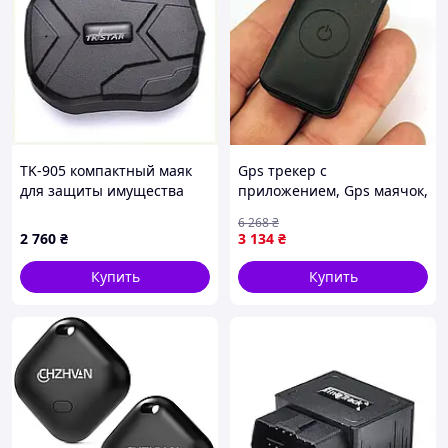
TK-905 компактный маяк
Gps трекер с
для защиты имущества
приложением, Gps маячок,
85B814X72
GPS трекер на мопед, Gps
6 268
₴
трекер для техники,
2 760
₴
3 134
₴
Устройство для защиты
вещей от потери, CQS
Купить
Купить