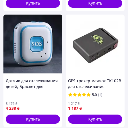
Купить
Купить
Датчик для отслеживания
GPS трекер маячок TK102B
детей, Браслет для
для отслеживания
ребенка с gps трекером,
5.0
(1)
Трекер на руку, TJY
8 476
₴
1 217
₴
4 238
₴
1 187
₴
Купить
Купить