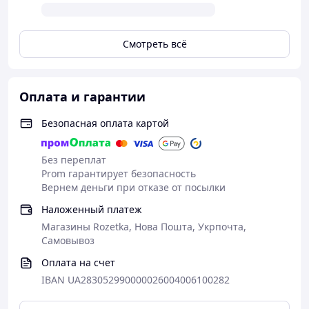
GSM 2G диапазоны 850MHz/900MHz/1800
MHz/1900MHz;
Mini-SIM стандартная
Смотреть всё
Батарея: 3.7В 500мА;
Размеры: 4,3x3,2x1,4 см
Черный цвет
Комплект поставки:
Оплата и гарантии
1x Трекер,
Безопасная оплата картой
1x Шнур зарядки
1x Подарочная упаковка
Без переплат
ВАЖНО!
Prom гарантирует безопасность
SIM карта в комплект- Не входит!!
Вернем деньги при отказе от посылки
Прекрасный подарок близким! Хороший вариант
Наложенный платеж
подарка для мамы, папы, бабушки, дедушки, брата или
Магазины Rozetka, Нова Пошта, Укрпочта,
сестры! Также есть другие варианты подарков! Есть
Самовывоз
вопросы – звоните!
Оплата на счет
IBAN UA283052990000026004006100282