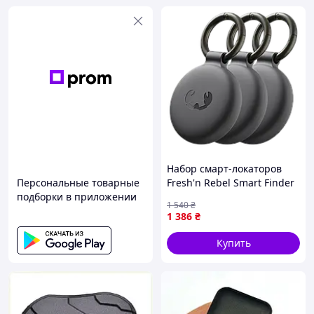
Набор смарт-локаторов
Персональные товарные
Fresh'n Rebel Smart Finder
подборки в приложении
3 шт (для iOS и Android),
1 540
₴
поисковые трекеры
1 386
₴
Купить