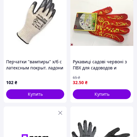
Перчатки "вампиры" х/б с
Рукавиці садові червоні з
латексным покрыт. ладони
ПВХ для садоводов и
EXTRAGRAB размер 10,
огородников защитные и
65
₴
бело-серые DOLONI
комфортные для работы в
102
₴
32
.50
₴
саду
Купить
Купить