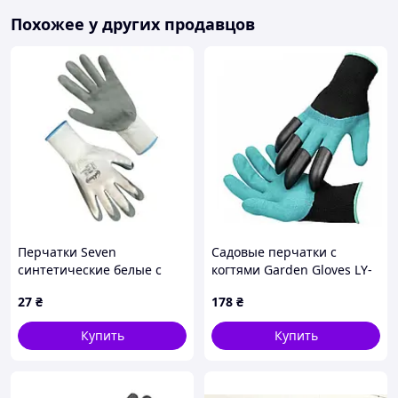
Похожее у других продавцов
Перчатки Seven
Садовые перчатки с
синтетические белые с
когтями Garden Gloves LY-
серым нитриловым
557 ∙ Универсальный
27
₴
178
₴
покрытием NL9260/69260
инструмент LY-557 для
(12/300)
огорода
Купить
Купить