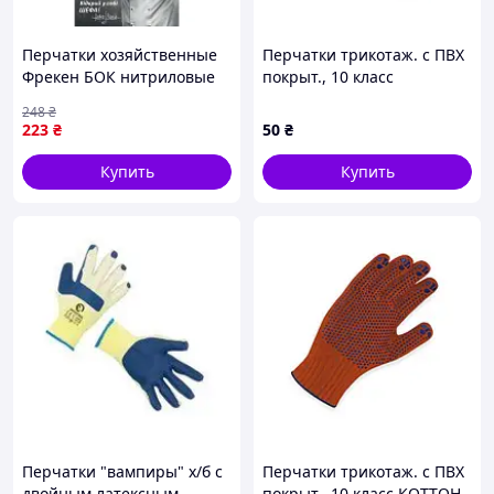
Перчатки хозяйственные
Перчатки трикотаж. с ПВХ
Фрекен БОК нитриловые
покрыт., 10 класс
M 10 шт. (4820048482783)
УНИВЕРСАЛ размер 10,
248
₴
оранж., синий рисунок
223
₴
50
₴
DOLONI
Купить
Купить
Перчатки "вампиры" х/б с
Перчатки трикотаж. с ПВХ
двойным латексным
покрыт., 10 класс КОТТОН