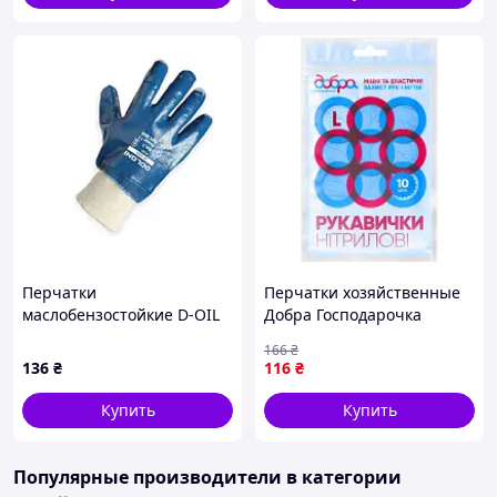
Перчатки
Перчатки хозяйственные
маслобензостойкие D-OIL
Добра Господарочка
джерси с полным
нитриловые синие L 10 шт.
166
₴
нитриловым покрытием,
(4820086522335)
136
₴
116
₴
размер 11, синие, вяз.
манж DOLONI
Купить
Купить
Популярные производители
в категории