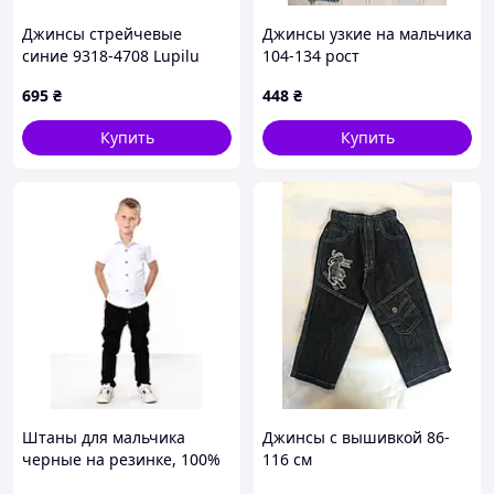
Джинсы стрейчевые
Джинсы узкие на мальчика
синие 9318-4708 Lupilu
104-134 рост
110, 116 cм
695
₴
448
₴
Купить
Купить
Штаны для мальчика
Джинсы с вышивкой 86-
черные на резинке, 100%
116 см
котон, 6-7 лет, 7-8 лет, 8-9