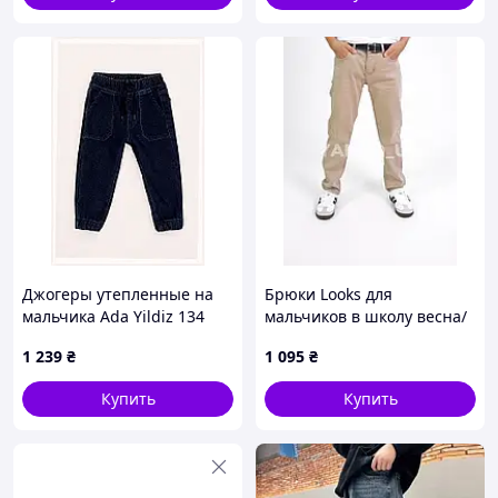
Джогеры утепленные на
Брюки Looks для
мальчика Ada Yildiz 134
мальчиков в школу весна/
Темно-синий ЦБ-00181570
осень 4802G коттон песок
1 239
₴
1 095
₴
(SKT000601986),
переплетенный ремень
8E6M54H937
164(р)
Купить
Купить