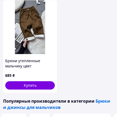
Брюки утепленные
мальчику цвет
коричневый 11008, Размер
685
₴
100
Купить
Популярные производители
в категории
Брюки
и джинсы для мальчиков