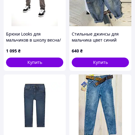
Брюки Looks для
Стильные джинсы для
мальчиков в школу весна/
мальчика цвет синий
осень 4802G коттон мягко
10739, Размер 100
1 095
₴
640
₴
переплетенный ремень
176(р)
Купить
Купить