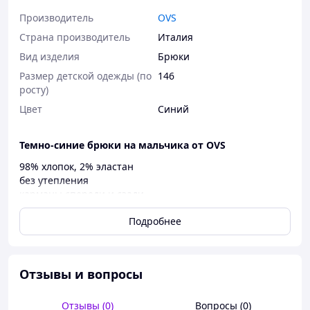
Производитель
OVS
Страна производитель
Италия
Вид изделия
Брюки
Размер детской одежды (по
146
росту)
Цвет
Синий
Темно-синие брюки на мальчика от OVS
98% хлопок, 2% эластан
без утепления
карманы спереди и сзади
есть утяжка с двух сторон
Подробнее
пояс в комплекте
застегиваются на молнию и пуговицу
Размер 10-11 лет (146 см)
📐 длина 84 см, шаг 62 см, пояс 34 см
Отзывы и вопросы
Отзывы (0)
Вопросы (0)