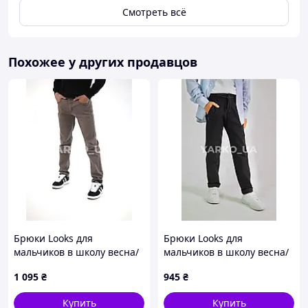
Смотреть всё
Похожее у других продавцов
Брюки Looks для
Брюки Looks для
мальчиков в школу весна/
мальчиков в школу весна/
осень 4802G коттон мягко
осень 2781C коттон
1 095
₴
945
₴
переплетенный ремень
черный пояс на шнуровке
158(р)
128(р)
Купить
Купить