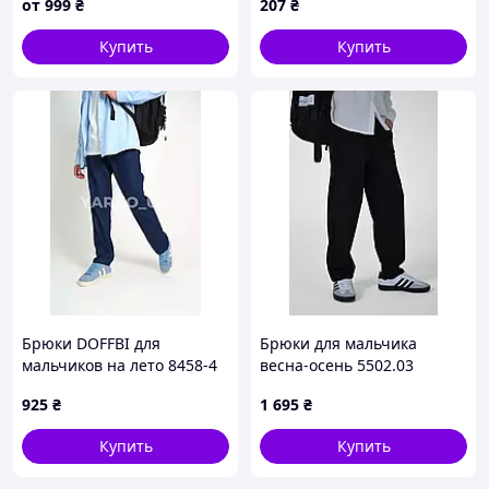
от
999
₴
207
₴
лет, 9-10 лет
Купить
Купить
Брюки DOFFBI для
Брюки для мальчика
мальчиков на лето 8458-4
весна-осень 5502.03
коттон джинс Пояс со
габардин черный oversize
925
₴
1 695
₴
шнурком 170(р)
с вытачками 176(р)
Купить
Купить