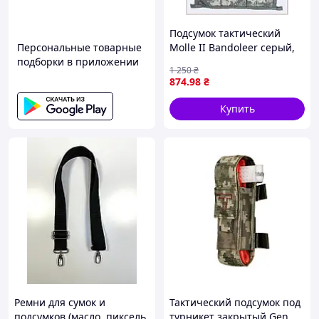
Подсумок тактический
Персональные товарные
Molle II Bandoleer серый,
подборки в приложении
61K2M754
1 250
₴
874
.98
₴
Купить
Ремни для сумок и
Тактический подсумок под
подсумков (масло, пиксель,
турникет закрытый Gen.