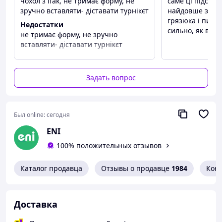
чохол з ifak, не тримає форму, не
саме ці підсумк
зручно вставляти- діставати турнікєт
найдовше зали
Модульная система крепления позволяет
грязюка і пил н
устанавливать на MOLLE-платформы, жилеты и
Недостатки
сильно, як в ін
поясные ремни.
не тримає форму, не зручно
вставляти- діставати турнікєт
Максимальные размеры в развернутом виде: 15.5х45
см. Габаритные размеры: 20х5х2 см.
Задать вопрос
Был online:
сегодня
ENI
100% положительных отзывов
Каталог продавца
Отзывы о продавце
1984
Кон
Доставка