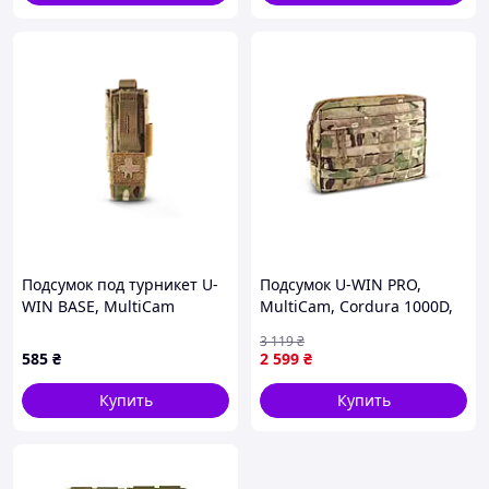
Подсумок под турникет U-
Подсумок U-WIN PRO,
WIN BASE, MultiCam
MultiCam, Cordura 1000D,
25x20x5 см, бренд
3 119
₴
Украина, карман для
585
₴
2 599
₴
баллистического пакета
Купить
Купить