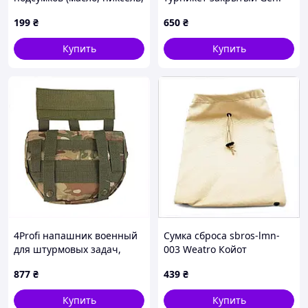
черные, мультикам)
2.0 (ММ-14 Пиксель) —
199
₴
650
₴
военный MOLLE подсумок
для турникета
Купить
Купить
4Profi напашник военный
Сумка сброса sbros-lmn-
для штурмовых задач,
003 Weatro Койот
8681CA907
C784724E0
877
₴
439
₴
Купить
Купить