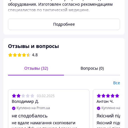
оборудования. Изготовлен согласно рекомендациям
специалистов по тактической медицине.
Подробнее
Отзывы и вопросы
4.8
Отзывы (32)
Вопросы (0)
Все
Благодаря добавленной велкро панели вы сможете
моментально достать жгут, свернутый в специальное
03.02.2025
21.
Володимир Д.
Антон Ч.
положение, и очень быстро применить его, не тратя
драгоценные секунды в критических ситуациях. Для
Куплено на Prom.ua
Куплено на Pro
совместимости с итогом жгут (Combat Application
не сподобалось
Якісний підсу
Tourniquet) должен быть свернут в конфигурацию
не вдале намагання скопіювати
Якісний підсум
«Улитка».