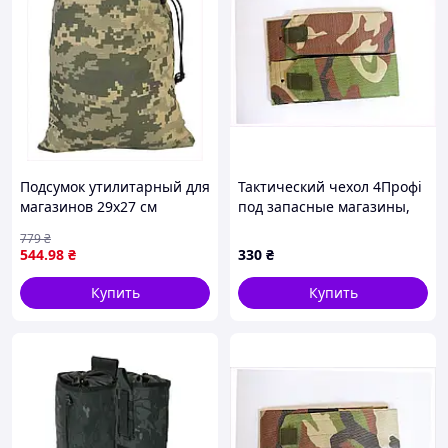
Подсумок утилитарный для
Тактический чехол 4Профі
магазинов 29х27 см
под запасные магазины,
4525TT0T99
863636X7E
779
₴
544
.98
₴
330
₴
Купить
Купить