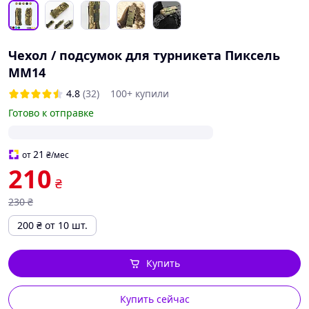
Чехол / подсумок для турникета Пиксель
ММ14
4.8
(32)
100+ купили
Готово к отправке
21
от
₴
/мес
210
₴
230
₴
200
₴
от 10 шт.
Купить
Купить сейчас