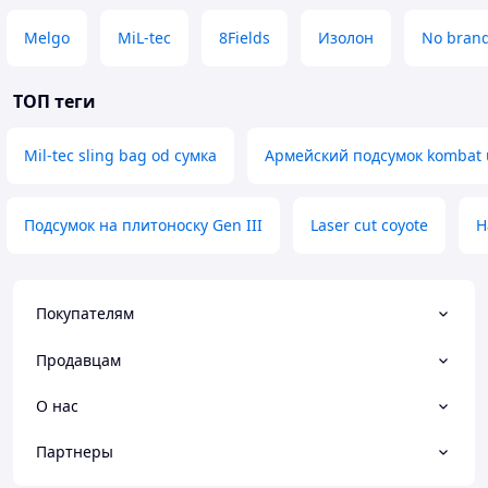
Melgo
MiL-tec
8Fields
Изолон
No bran
ТОП теги
Mil-tec sling bag od сумка
Армейский подсумок kombat 
Подсумок на плитоноску Gen III
Laser cut coyote
Н
Покупателям
Продавцам
О нас
Партнеры