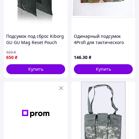
Подсумок под сброс Kiborg
Одинарный подсумок
GU GU Mag Reset Pouch
4Profi для тактического
Черный мультикам
ремня 863E6369P
929
₴
тактические военный
650
₴
146
.30
₴
Купить
Купить