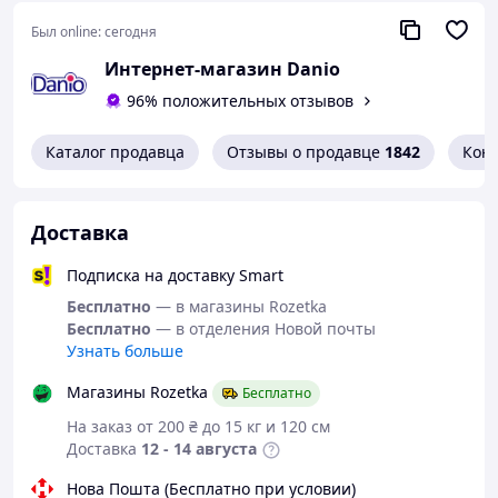
Тип газа: диоксид углерода
Резьба на входе: W21,8х1/14
Был online:
сегодня
Давление на входе: до 200 бар
Интернет-магазин Danio
Производительность: 12л/мин
Гайка на выходе: G1/4
96% положительных отзывов
Выход для подключения шланга: 4/6мм
Каталог продавца
Отзывы о продавце
1842
Кон
Доставка
Подписка на доставку Smart
Бесплатно
— в магазины Rozetka
Бесплатно
— в отделения Новой почты
Узнать больше
Магазины Rozetka
Бесплатно
На заказ от 200 ₴ до 15 кг и 120 см
Доставка
12 - 14 августа
Нова Пошта (Бесплатно при условии)