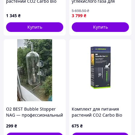
растений CO2 Carbo Bio
углекислого газа для
Start 80 (3331)
аквариума 2л баллон
5 698
.50
₴
регулятор диффузор для
1 345
₴
3 799
₴
растений FLAME
Купить
Купить
O2 BEST Bubble Stopper
Комплект для питания
NAG — профессиональный
растений CO2 Carbo Bio
гаситель пузырьков для
Start 60 (3330)
299
₴
675
₴
аквариума Качественный
японский гаситель