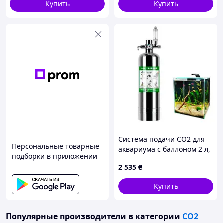
Купить
Купить
пузырьков
Система подачи CO2 для
Персональные товарные
аквариума с баллоном 2 л,
подборки в приложении
комплект для роста и
2 535
₴
подкормки аквариумных
растений
Купить
Популярные производители
в категории
СО2