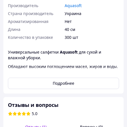
Производитель
Aquasoft
Страна производитель
Украина
Ароматизированная
Нет
Длина
40 см
Количество в упаковке
300 шт
Универсальные салфетки
Aquasoft
для сухой и
влажной уборки.
Обладают высоким поглощением масел, жиров и воды.
Могут использоваться неоднократно, безворсовая
структура, антистатические.
Подробнее
Допустим использовать с моющими средствами,
полиролями, неагрессивной химией и с
использованием растворителей.
Отзывы и вопросы
Салфетки
Aquasoft
предназначены для уборки в
5.0
производственных помещениях, офисах,
домохозяйствах, ресторанах, гостиницах, бьюти-,
фитнес- и спа-комплексах, в автомобильном сервисе,
Отзывы (1)
Вопросы (0)