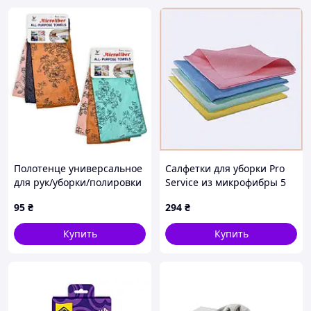
Полотенце универсальное
Салфетки для уборки Pro
для рук/уборки/полировки
Service из микрофибры 5
3шт/уп 30*30см Топ
шт набор 2CM564688H
95
₴
294
₴
продаж!
Купить
Купить