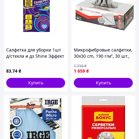
Салфетка для уборки 1шт
Микрофибровые салфетки,
д/стекла и дз Shine Эффект
30x30 cm, 190 г/м², 30 шт.,
ТМ Family Home
в боксе WURTH ( арт.
1 710
₴
18890730130 )
83
.74
₴
1 659
₴
Купить
Купить