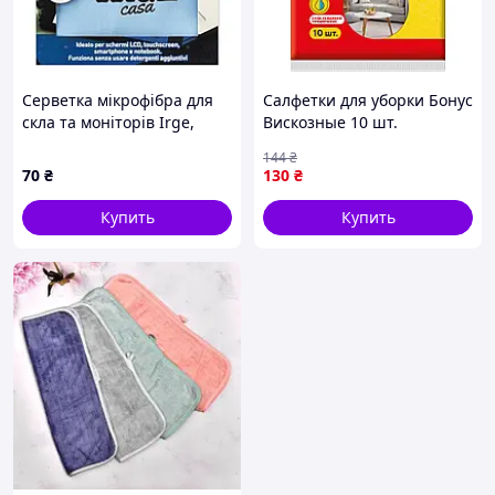
Серветка мікрофібра для
Салфетки для уборки Бонус
скла та моніторів Irge,
Вискозные 10 шт.
30х30 см
(4820048485302) (y476700)
144
₴
70
₴
130
₴
Купить
Купить