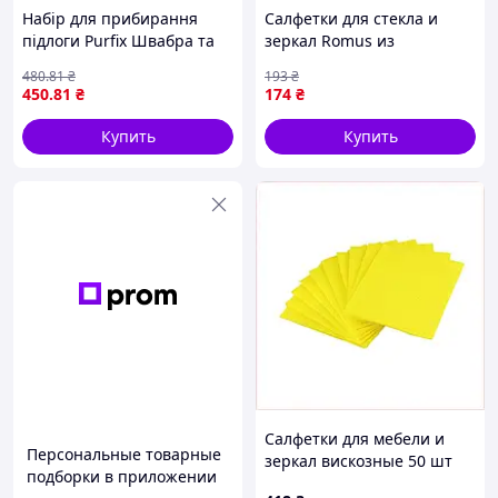
Набір для прибирання
Салфетки для стекла и
підлоги Purfix Швабра та
зеркал Romus из
вологі серветки, 1
микрофибры 5 шт. (379664)
480
.81
₴
193
₴
комплект (швабра 1.18 м +
450
.81
₴
174
₴
серветки 50 шт)
Купить
Купить
Салфетки для мебели и
Персональные товарные
зеркал вискозные 50 шт
подборки в приложении
Про Сервис, 24809T45P