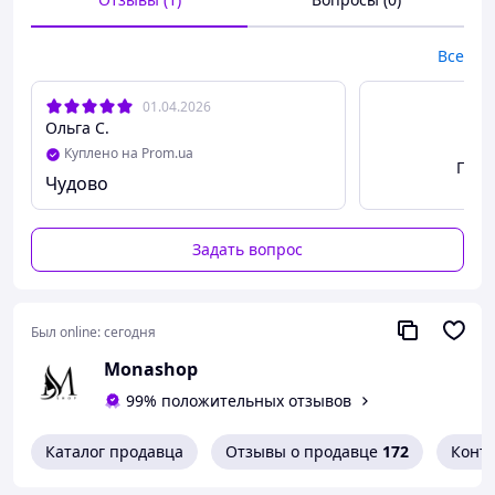
окрасочных мастерских и т.д.
Материал: вискоза/полиэфир
Все
01.04.2026
Ольга С.
Куплено на Prom.ua
Посм
Чудово
Задать вопрос
Был online:
сегодня
Monashop
99% положительных отзывов
Каталог продавца
Отзывы о продавце
172
Конт