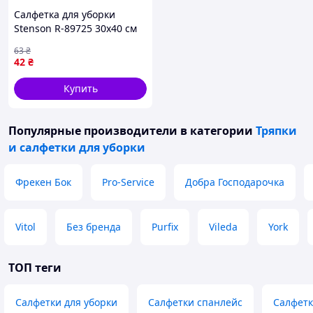
Салфетка для уборки
Stenson R-89725 30х40 см
высокое качество
63
₴
42
₴
Купить
Популярные производители
в категории
Тряпки
и салфетки для уборки
Фрекен Бок
Pro-Service
Добра Господарочка
Vitol
Без бренда
Purfix
Vileda
York
ТОП теги
Салфетки для уборки
Салфетки спанлейс
Салфетк