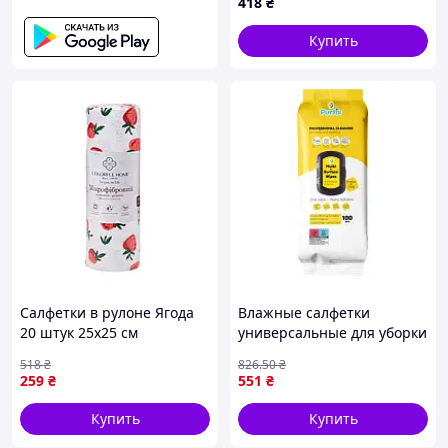
418
₴
Купить
Салфетки в рулоне Ягода
Влажные салфетки
20 штук 25х25 см
универсальные для уборки
микрофибра Colorful Home
в доме и офисе 100 штук
518
₴
826
.50
₴
для уборки универсальные
эффективное средство для
259
₴
551
₴
многоразовые
чистоты SPICY
Купить
Купить