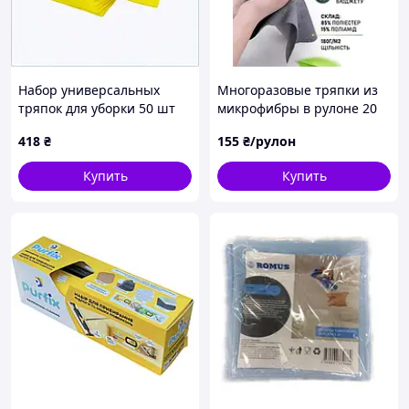
Набор универсальных
Многоразовые тряпки из
тряпок для уборки 50 шт
микрофибры в рулоне 20
30х38 вискозных
шт салфетки для авто в
418
₴
155
₴/рулон
2480A94A5
рулоне 25х25 см
Купить
Купить