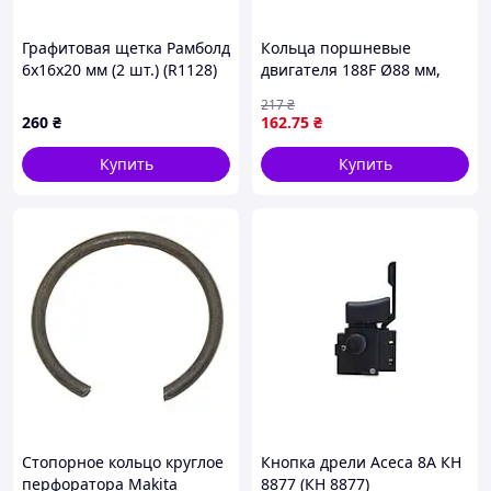
Графитовая щетка Рамболд
Кольца поршневые
6x16x20 мм (2 шт.) (R1128)
двигателя 188F Ø88 мм,
(10 шт.)
толщина 2 мм — для
217
₴
мотоблока и генератора 13
260
₴
162
.75
₴
л.с.
Купить
Купить
Стопорное кольцо круглое
Кнопка дрели Асеса 8A КН
перфоратора Makita
8877 (КН 8877)