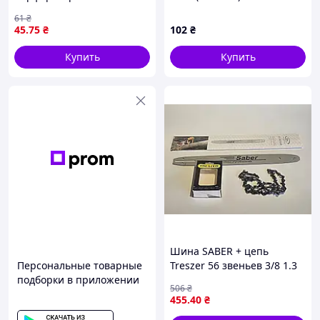
HR160D, HR2400, код
61
₴
231953-4 — для сборки
45
.75
₴
102
₴
ударного механизма
Купить
Купить
Шина SABER + цепь
Персональные товарные
Treszer 56 звеньев 3/8 1.3
подборки в приложении
(40 см, «Супер зуб») для
506
₴
бензопил Hus 236, 240
455
.40
₴