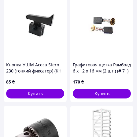
Кнопка УШМ Асеса Stern
Графитовая щетка Рамболд
230 (тонкий фиксатор) (КН
6 x 12 x 16 мм (2 шт.) (# 71)
8973 (201))
(10 шт.)
85
₴
170
₴
Купить
Купить