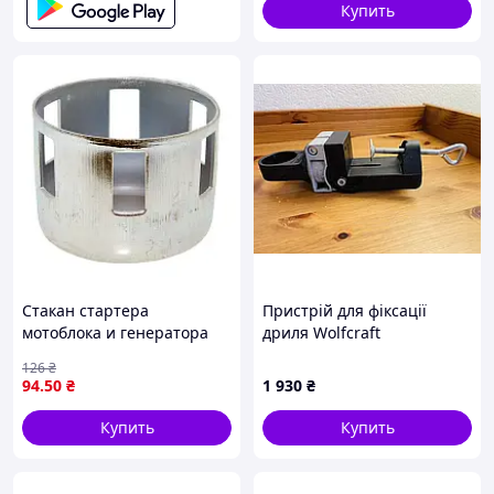
Купить
Стакан стартера
Пристрій для фіксації
мотоблока и генератора
дриля Wolfcraft
168F, GX200 (6,5 л.с.) d65
126
₴
h48 — чашка ручного
94
.50
₴
1 930
₴
стартера
Купить
Купить