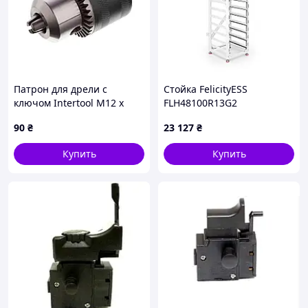
Патрон для дрели с
Стойка FelicityESS
ключом Intertool M12 х
FLH48100R13G2
1.25 1.5-10 мм (ST-3823)
,560x590x2077.5(13 pcs)
90
₴
23 127
₴
Купить
Купить