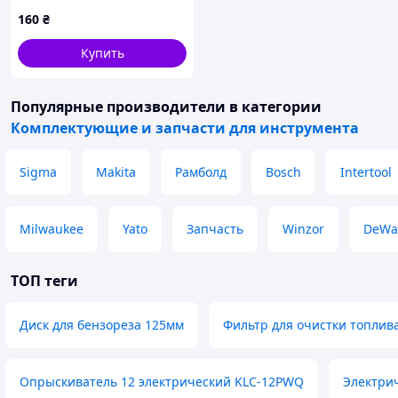
(RDW17) (10 шт.)
160
₴
Купить
Популярные производители
в категории
Комплектующие и запчасти для инструмента
Sigma
Makita
Рамболд
Bosch
Intertool
Milwaukee
Yato
Запчасть
Winzor
DeWa
ТОП теги
Диск для бензореза 125мм
Фильтр для очистки топли
Опрыскиватель 12 электрический KLC-12PWQ
Электрич