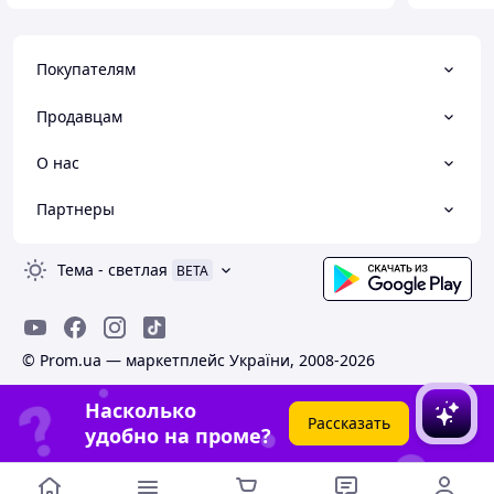
Покупателям
Продавцам
О нас
Партнеры
Тема
-
светлая
BETA
© Prom.ua — маркетплейс України, 2008-2026
Насколько
Рассказать
удобно на проме?