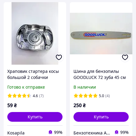
Храповик стартера косы
Шина для бензопилы
большой 2 собачки
GOODLUCK 72 зуба 45 см
(металл)
для бензопил
Готово к отправке
В наличии
Atlant,Expert,Goodluck и
другие
4.6
(7)
5.0
(4)
59
₴
250
₴
Купить
Купить
99%
99%
Kosapila
Бензотехника Atlant