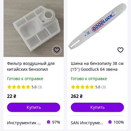
Фильтр воздушный для
Шина на бензопилу 38 см
китайских бензопил
(15") Goodluck 64 звена
(Большой)
паз 1.5 мм шаг 325
Готово к отправке
Готово к отправке
5.0
(3)
5.0
(3)
22
₴
262
₴
Купить
Купить
97%
100%
Инструментик интернет-магазин
SAN Инструмент Комплектующие Запчасти