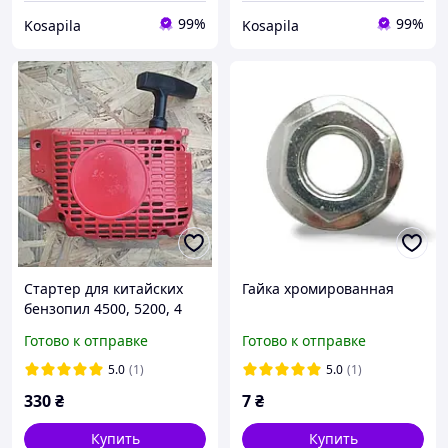
99%
99%
Kosapila
Kosapila
Стартер для китайских
Гайка хромированная
бензопил 4500, 5200, 4
зацепа, плавный старт,
Готово к отправке
Готово к отправке
металлический корпус.
5.0
(1)
5.0
(1)
330
₴
7
₴
Купить
Купить