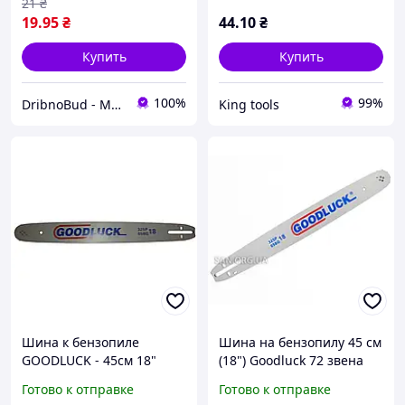
21
₴
19
.95
₴
44
.10
₴
Купить
Купить
100%
99%
DribnoBud - Магазин господарчих товарів
King tools
Шина к бензопиле
Шина на бензопилу 45 см
GOODLUCK - 45см 18"
(18") Goodluck 72 звена
паз 1.5 мм шаг 325
Готово к отправке
Готово к отправке