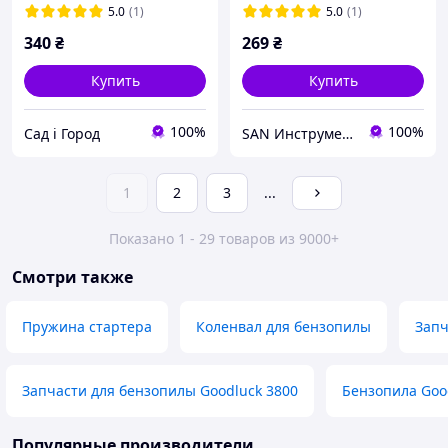
5.0
(1)
5.0
(1)
340
₴
269
₴
Купить
Купить
100%
100%
Сад і Город
SAN Инструмент Комплектующие Запчасти
1
2
3
...
Показано 1 - 29 товаров из 9000+
Смотри также
Пружина стартера
Коленвал для бензопилы
Запч
Запчасти для бензопилы Goodluck 3800
Бензопила Goo
Популярные производители