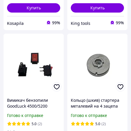
Купить
Купить
99%
99%
Kosapila
King tools
Вимикач бензопили
Кольцо (шкив) стартера
GoodLuck 4500/5200
металевий на 4 зацепа
для бензопилы GL
Готово к отправке
Готово к отправке
4500/5200
5.0
(2)
5.0
(2)