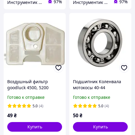
97%
97%
Инструментик интернет-магазин
Инструментик интернет-магазин
Воздушный фильтр
Подшипник Коленвала
goodluck 4500, 5200
мотокосы 40-44
Бензопилы 45/52/58
Готово к отправке
Готово к отправке
Открытого типа
5.0
(4)
5.0
(4)
49
₴
50
₴
Купить
Купить