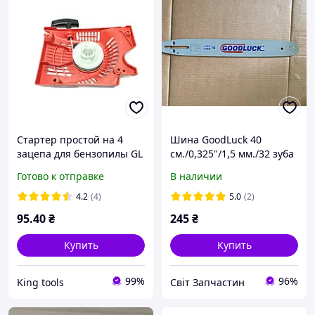
Стартер простой на 4
Шина GoodLuck 40
зацепа для бензопилы GL
см./0,325"/1,5 мм./32 зуба
4500/5200
Готово к отправке
В наличии
4.2
(4)
5.0
(2)
95
.40
₴
245
₴
Купить
Купить
99%
96%
King tools
Світ Запчастин