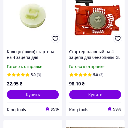
Кольцо (шкив) стартера
Стартер плавный на 4
на 4 зацепа для
зацепа для бензопилы GL
бензопилы GL 4500/5200
4500/5200
Готово к отправке
Готово к отправке
5.0
(3)
5.0
(3)
22
.95
₴
98
.10
₴
Купить
Купить
99%
99%
King tools
King tools