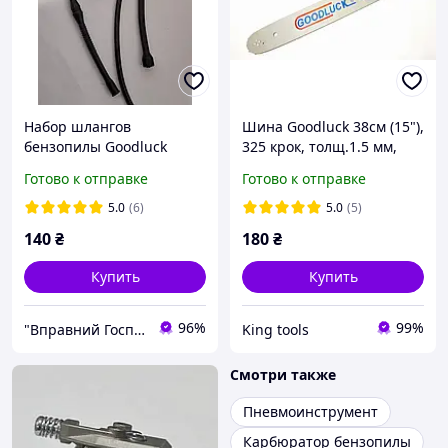
Набор шлангов
Шина Goodluck 38см (15"),
бензопилы Goodluck
325 крок, толщ.1.5 мм,
4500/5200
под цепь на 64 звена для
Готово к отправке
Готово к отправке
полный+фильтра все в
пилы
одном наборе
5.0
(6)
5.0
(5)
140
₴
180
₴
Купить
Купить
96%
99%
"Вправний Господар" - Ваш надежный помощник!
King tools
Смотри также
Пневмоинструмент
Карбюратор бензопилы