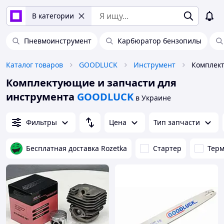
В категории
Пневмоинструмент
Карбюратор бензопилы
Каталог товаров
GOODLUCK
Инструмент
Комплектующие и запчасти для
инструмента
GOODLUCK
в Украине
Фильтры
Цена
Тип запчасти
Бесплатная доставка Rozetka
Стартер
Терм