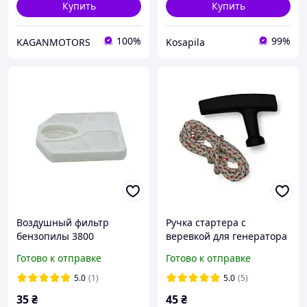
Купить
Купить
100%
99%
KAGANMOTORS
Kosapila
Воздушный фильтр
Ручка стартера с
бензопилы 3800
веревкой для генератора
(мотоблока)
Готово к отправке
Готово к отправке
5.0
(1)
5.0
(5)
35
₴
45
₴