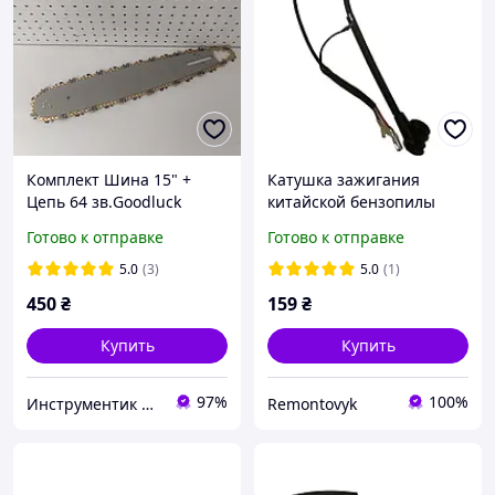
Комплект Шина 15" +
Катушка зажигания
Цепь 64 зв.Goodluck
китайской бензопилы
4500/5200
Готово к отправке
Готово к отправке
5.0
(3)
5.0
(1)
450
₴
159
₴
Купить
Купить
97%
100%
Инструментик интернет-магазин
Remontovyk