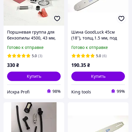
Поршневая группа для
Шина GoodLuck 45см
бензопилы 4500, 43 мм,
(18"), толщ.1.5 мм, под
Goodluck
цепь на 72 звена для
Готово к отправке
Готово к отправке
бензопилы
5.0
(3)
5.0
(6)
330
₴
190
.35
₴
Купить
Купить
98%
99%
Искра Profi
King tools