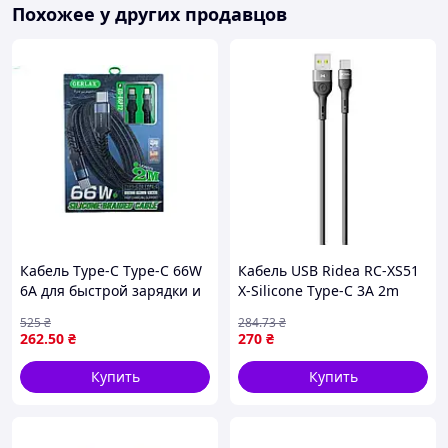
Похожее у других продавцов
Кабель Type-C Type-C 66W
Кабель USB Ridea RC-XS51
6A для быстрой зарядки и
X-Silicone Type-C 3A 2m
передачи данных черный
Чорний (17012752)
525
₴
284
.73
₴
2м ТМ GERLAX
262
.50
₴
270
₴
Купить
Купить