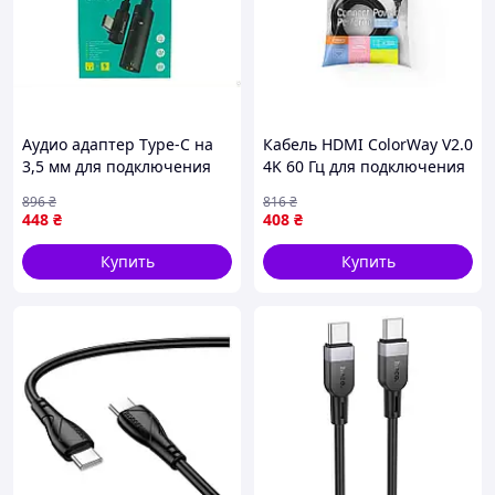
Аудио адаптер Type-C на
Кабель HDMI ColorWay V2.0
3,5 мм для подключения
4K 60 Гц для подключения
наушников к смартфонам
телевизоров и мониторов
896
₴
816
₴
и другим устройствам
длиной 5 м черный
448
₴
408
₴
Купить
Купить