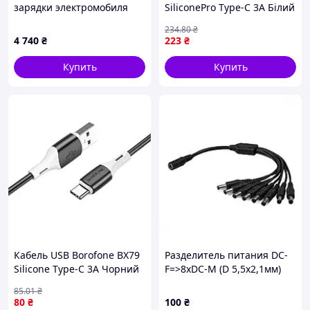
зарядки электромобиля
SiliconePro Type-C 3A Бiлий
GBT-Type2, 7Pin,380V, IP55,
(17012872)
234
.80
₴
Black
4 740
₴
223
₴
Купить
Купить
Кабель USB Borofone BX79
Разделитель питания DC-
Silicone Type-C 3A Чорний
F=>8xDC-M (D 5,5x2,1мм)
(17000179)
кабель длиной 40см
85
.01
₴
80
₴
100
₴