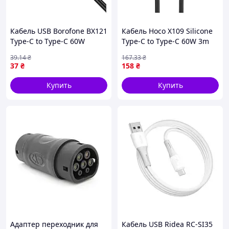
Кабель USB Borofone BX121
Кабель Hoco X109 Silicone
Type-C to Type-C 60W
Type-C to Type-C 60W 3m
Чорний (17015144)
Чорний (16999896)
39
.14
₴
167
.33
₴
37
₴
158
₴
Купить
Купить
Адаптер переходник для
Кабель USB Ridea RC-SI35