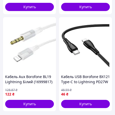
Купить
Купить
Кабель Aux Borofone BL19
Кабель USB Borofone BX121
Lightning Бiлий (16999817)
Type-C to Lightning PD27W
Чорний (17015097)
128
.87
₴
48
.59
₴
122
₴
46
₴
Купить
Купить