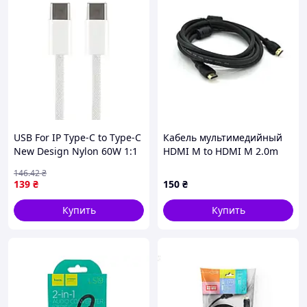
USB For IP Type-C to Type-C
Кабель мультимедийный
New Design Nylon 60W 1:1
HDMI M to HDMI M 2.0m
Бiлий (16999705)
V2.0 4K black Ritar
146
.42
₴
(HDMI(M)/(M)V2.0-2m-347B)
139
₴
150
₴
Купить
Купить