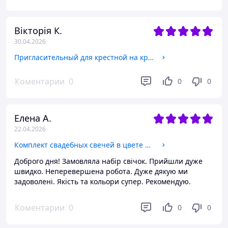
Вікторія К.
30.04.2026
Пригласительный для крестной на крестины от мальчика Акриловая ножка Серебро
Коментарии
0
0
0
Елена А.
22.04.2026
Комплект свадебных свечей в цвете фуксия. Семейный очаг с декором из цветов
Доброго дня! Замовляла набір свічок. Прийшли дуже
швидко. Неперевершена робота. Дуже дякую ми
задоволені. Якість та кольори супер. Рекомендую.
Коментарии
0
0
0