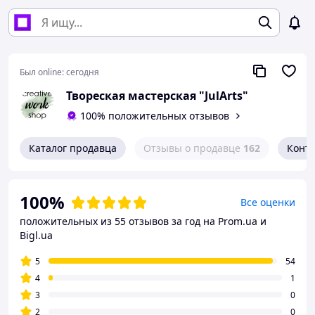
Был online:
сегодня
Твореская мастерская "JulArts"
100% положительных отзывов
Каталог продавца
Отзывы о продавце
162
Конт
100%
Все оценки
положительных из 55 отзывов за год
на Prom.ua и
Bigl.ua
5
54
4
1
3
0
2
0