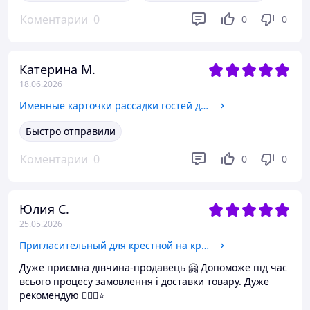
Коментарии
0
0
0
Катерина М.
18.06.2026
Именные карточки рассадки гостей для столов курсивные имена
Быстро отправили
Коментарии
0
0
0
Юлия С.
25.05.2026
Пригласительный для крестной на крестины от мальчика Акриловая ножка Золото
Дуже приємна дівчина-продавець 🤗 Допоможе під час
всього процесу замовлення і доставки товару. Дуже
рекомендую 👍🏻💯⭐