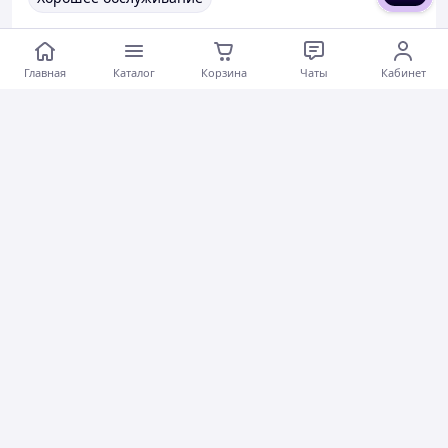
Коментарии
0
0
0
Главная
Каталог
Корзина
Чаты
Кабинет
Василий Б.
22.02.2026
Пригласительные для крестной и крестного от мальчика Акриловая ножка Голубой конверт
Быстро отправили
Вежливый продавец
Коментарии
0
0
0
Кривень А.
17.02.2026
Именные пригласительные для Крестных от мальчика Акриловая ножка Синий конверт золото
Коментарии
0
0
0