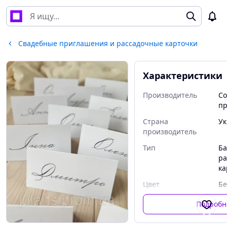
Свадебные приглашения и рассадочные карточки
Характеристики
Производитель
Со
пр
Страна
Ук
производитель
Тип
Ба
ра
ка
Цвет
Б
Форма
Пр
Подробн