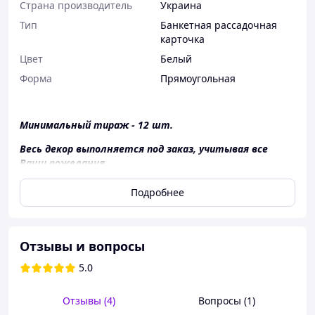
Страна производитель
Украина
Тип
Банкетная рассадочная
карточка
Цвет
Белый
Форма
Прямоугольная
Минимальный тираж - 12 шт.
Весь декор выполняется под заказ, учитывая все
Ваши пожелания.
*Стоимость указана за пример на фото.
Подробнее
При отсутствии каких-либо материалов их замену
обсуждаем отдельно.
Срок выполнения зависит от объема заказа и загрузки.
Отзывы и вопросы
Доставка и оплата.
Отправка по всей Украине перевозчиком Новая Почта.
5.0
Заказ считается принятым со дня внесения 100%
предоплаты.
Отзывы (4)
Вопросы (1)