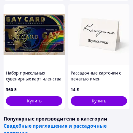
Набор прикольных
Рассадочные карточки с
сувенирных карт членства
печатью имен |
«Gay Club / Pride
Персонализация (RK-0001)
360
₴
14
₴
Membership» темно-синие
(3 шт.) / Подарочные ПВХ-
Купить
Купить
карты для стирки и ро
Популярные производители
в категории
Свадебные приглашения и рассадочные