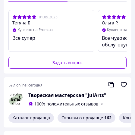
Спасибо, что выбрали Творческую Мастерскую "JulArts".
Сделаем все, чтобы Ваш праздник был незабываемым!
01.09.2025
28.
Тетяна Б.
Ольга Р.
Слава Украине!
Куплено на Prom.ua
Куплено на Pro
Все супер
Все чудово я
Наш сайт: jularts.prom.ua
обслуговуванн
Инстаграм: @jularts_decor
Задать вопрос
Был online:
сегодня
Твореская мастерская "JulArts"
100% положительных отзывов
Каталог продавца
Отзывы о продавце
162
Конт