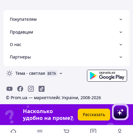
Покупателям
Продавцам
О нас
Партнеры
Тема
-
светлая
BETA
© Prom.ua — маркетплейс України, 2008-2026
Насколько
Рассказать
удобно на проме?