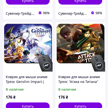
Купить
Купить
98%
98%
Сувенир-Трейд: изготовление и продажа сувенирной и печатной продукции.
Сувенир-Трейд: изготовление и продажа сувенирной и печатной продукции.
Коврик для мыши аниме
Коврик для мыши аниме
Треос Genshin Impact (
Треос "Атака на Титана"
Арт. 938012 )
(Attack on Titan) ( Арт.
В наличии
В наличии
938013 )
176
₴
176
₴
Купить
Купить