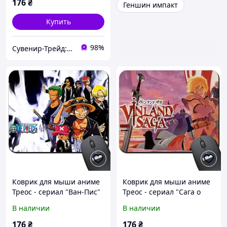
176
₴
Геншин импакт
Купить
98%
Сувенир-Трейд: изготовление и продажа сувенирной и печатной продукции.
Коврик для мыши аниме
Коврик для мыши аниме
Треос - сериал "Ван-Пис"
Треос - сериал "Сага о
/ One Piece ( Арт. 938004 )
Винланде" / Vinland Saga
В наличии
В наличии
( Арт. 938005 )
176
₴
176
₴