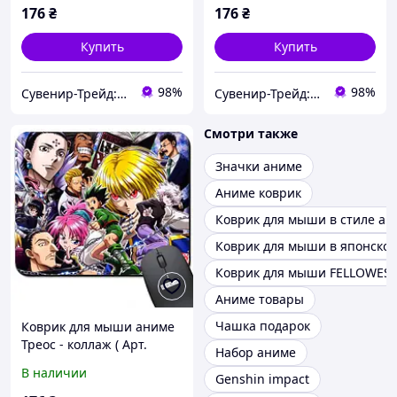
176
₴
176
₴
Купить
Купить
98%
98%
Сувенир-Трейд: изготовление и продажа сувенирной и печатной продукции.
Сувенир-Трейд: изготовление и продажа сувенирной и печатной продукции.
Смотри также
Значки аниме
Аниме коврик
Коврик для мыши в стиле ан
Коврик для мыши в японском
Коврик для мыши FELLOWES E
Аниме товары
Чашка подарок
Коврик для мыши аниме
Треос - коллаж ( Арт.
Набор аниме
938003 )
В наличии
Genshin impact