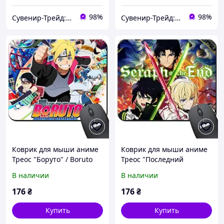
98%
98%
Сувенир-Трейд: изготовление и продажа сувенирной и печатной продукции.
Сувенир-Трейд: изготовление и продажа сувенирной и печатной продукции.
Коврик для мыши аниме
Коврик для мыши аниме
Треос "Боруто" / Boruto
Треос "Последний
Next Generation ( Арт.
серафим" / Seraph of the
В наличии
В наличии
938016 )
End ( Арт. 938017 )
176
₴
176
₴
Купить
Купить