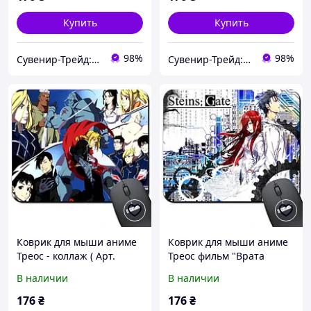
Купить
Купить
98%
98%
Сувенир-Трейд: изготовление и продажа сувенирной и печатной продукции.
Сувенир-Трейд: изготовление и продажа сувенирной и печатной продукции.
Коврик для мыши аниме
Коврик для мыши аниме
Треос - коллаж ( Арт.
Треос фильм "Врата
938006 )
Штейна" ( Арт. 938007 )
В наличии
В наличии
176
₴
176
₴