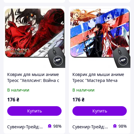
Коврик для мыши аниме
Коврик для мыши аниме
Треос "Хеллсинг: Война с
Треос "Мастера Меча
нечистью" / Hellsing (
Онлайн" / Sword Art
В наличии
В наличии
Арт. 938026 )
Online ( Арт. 938028 )
176
₴
176
₴
Купить
Купить
98%
98%
Сувенир-Трейд: изготовление и продажа сувенирной и печатной продукции.
Сувенир-Трейд: изготовление и продажа сувенирной и печатной продукции.