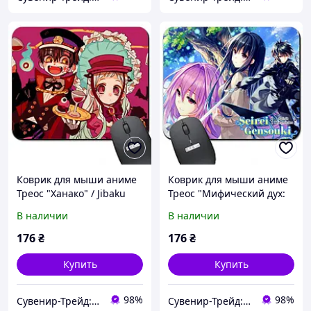
Коврик для мыши аниме
Коврик для мыши аниме
Треос "Ханако" / Jibaku
Треос "Мифический дух:
Shounen Hanako-kun (
Хроники" / Seirei Gensouki
В наличии
В наличии
Арт. 938024 )
( Арт. 938025 )
176
₴
176
₴
Купить
Купить
98%
98%
Сувенир-Трейд: изготовление и продажа сувенирной и печатной продукции.
Сувенир-Трейд: изготовление и продажа сувенирной и печатной продукции.