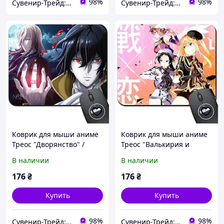
98%
98%
Сувенир-Трейд: изготовление и продажа сувенирной и печатной продукции.
Сувенир-Трейд: изготовление и продажа сувенирной и печатной продукции.
Коврик для мыши аниме
Коврик для мыши аниме
Треос "Дворянство" /
Треос "Валькирия и
Noblesse ( Арт. 938022 )
любовь" / Val x Love ( Арт.
В наличии
В наличии
938023 )
176
₴
176
₴
Купить
Купить
98%
98%
Сувенир-Трейд: изготовление и продажа сувенирной и печатной продукции.
Сувенир-Трейд: изготовление и продажа сувенирной и печатной продукции.