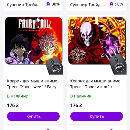
98%
98%
Сувенир-Трейд: изготовление и продажа сувенирной и печатной продукции.
Сувенир-Трейд: изготовление и продажа сувенирной и печатной продукции.
Коврик для мыши аниме
Коврик для мыши аниме
Треос "Хвост Феи" / Fairy
Треос "Повелитель" /
Tail ( Арт. 938020 )
Overlord ( Арт. 938021 )
В наличии
В наличии
176
₴
176
₴
Купить
Купить