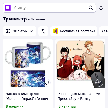
Тривектр
в Украине
Фильтры
Бесплатная доставка
Кат
Чашка аниме Треос
Коврик для мыши аниме
"Genshin Impact" (Геншин
Треос «Spy × Family:
Импакт) (Арт. 435001)
Семья шпиона» ( Арт.
В наличии
В наличии