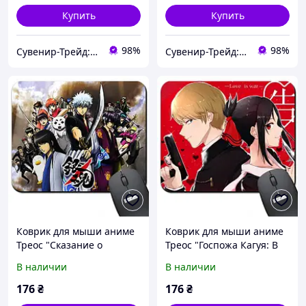
Купить
Купить
98%
98%
Сувенир-Трейд: изготовление и продажа сувенирной и печатной продукции.
Сувенир-Трейд: изготовление и продажа сувенирной и печатной продукции.
Коврик для мыши аниме
Коврик для мыши аниме
Треос "Сказание о
Треос "Госпожа Кагуя: В
Бэнидзакуре" / Gintama
любви как на войне" (
В наличии
В наличии
Benizakura ( Арт. 938008 )
Арт. 938009 )
176
₴
176
₴