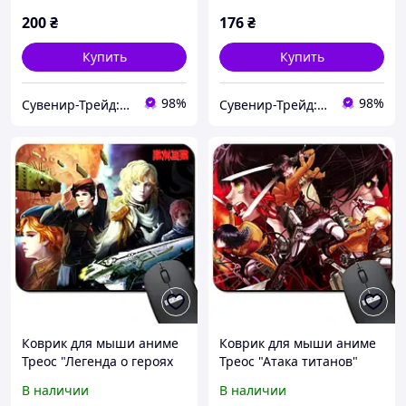
938027 )
200
₴
176
₴
Купить
Купить
98%
98%
Сувенир-Трейд: изготовление и продажа сувенирной и печатной продукции.
Сувенир-Трейд: изготовление и продажа сувенирной и печатной продукции.
Коврик для мыши аниме
Коврик для мыши аниме
Треос "Легенда о героях
Треос "Атака титанов"
Галактики" / Ginga Eiyuu
(Shingeki no Kyojin) ( Арт.
В наличии
В наличии
Densetsu ( Арт. 938001 )
938002 )