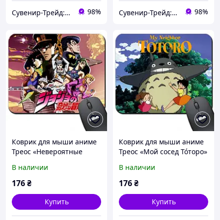
98%
98%
Сувенир-Трейд: изготовление и продажа сувенирной и печатной продукции.
Сувенир-Трейд: изготовление и продажа сувенирной и печатной продукции.
Коврик для мыши аниме
Коврик для мыши аниме
Треос «Невероятные
Треос «Мой сосед То́торо»
приключения ДжоДжо»
/ My Neighbor Totoro (
В наличии
В наличии
(JoJo's Bizarre Adventure) (
Арт. 938019 )
Арт. 938018 )
176
₴
176
₴
Купить
Купить