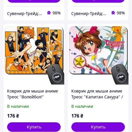
98%
98%
Сувенир-Трейд: изготовление и продажа сувенирной и печатной продукции.
Сувенир-Трейд: изготовление и продажа сувенирной и печатной продукции.
Коврик для мыши аниме
Коврик для мыши аниме
Треос "Волейбол!"
Треос "Капитан Сакура" /
(Haikyu!!) ( Арт. 938014 )
Cardcaptor Sakura ( Арт.
В наличии
В наличии
938015 )
176
₴
176
₴
Купить
Купить