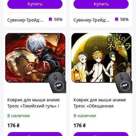
Купить
Купить
98%
98%
Сувенир-Трейд: изготовление и продажа сувенирной и печатной продукции.
Сувенир-Трейд: изготовление и продажа сувенирной и печатной продукции.
Коврик для мыши аниме
Коврик для мыши аниме
Треос «Токийский гуль» /
Треос «Обещанная
Tokyo Ghoul ( Арт. 938010 )
Страна Грёз» (The
В наличии
В наличии
Promised Neverland) ( Арт.
938011 )
176
₴
176
₴