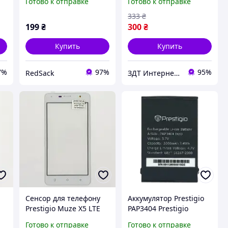
Готово к отправке
Готово к отправке
[Original PRC]
333
₴
199
₴
300
₴
Купить
Купить
7%
97%
95%
RedSack
ЗДТ Интернет - магазин Запчастей и аксессуаров Для Телефонов
Сенсор для телефону
Аккумулятор Prestigio
Prestigio Muze X5 LTE
PAP3404 Prestigio
(PSP5518) White
MultiPhone 3404 Duo
Готово к отправке
Готово к отправке