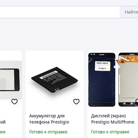
Найти
Аккумулятор для
Дисплей (экран)
мой
телефона Prestigio
Prestigio MultiPhone
P3
PAP5000 запасная
PSP3504 Muze C3 +
вке
Готово к отправке
Готово к отправке
аккумуляторная
тачскрин (черный -