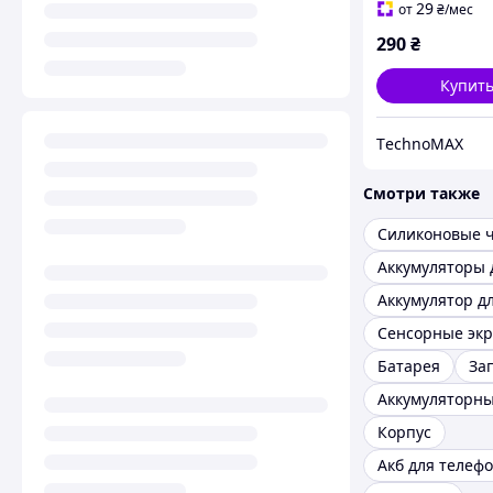
29
от
₴
/мес
290
₴
Купит
ТechnoMAX
Смотри также
Сенсорные эк
Батарея
За
Корпус
Акб для телеф