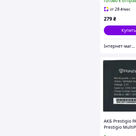
Готово к отпра
MB V4.0 (Не п
сенсор) б/в
28
от
₴
/мес
279
₴
Купит
Інтернет-магазин "SHRAK"
АКБ Prestigio 
Prestigio Multi
5000 Duo [Origi