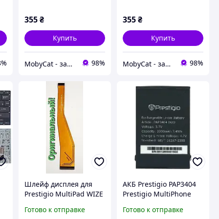
Распродажа)
Распродажа)
355
₴
355
₴
Купить
Купить
8%
98%
98%
MobyCat - запчасти для мобильных телефонов и планшетов
MobyCat - запчасти для мобильных телефонов и планшетов
Шлейф дисплея для
АКБ Prestigio PAP3404
Prestigio MultiPad WIZE
Prestigio MultiPhone
k,
3108/3208/3308
3404 Duo [Original PRC]
Готово к отправке
Готово к отправке
a
оригинал