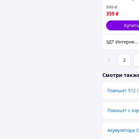
399
₴
359
₴
Купит
ЗДТ Интернет - магазин Запчастей и аксессуаров Для Телефонов
1
2
Смотри такж
Планшет 512 г
Планшет с хо
Акумулятори Or