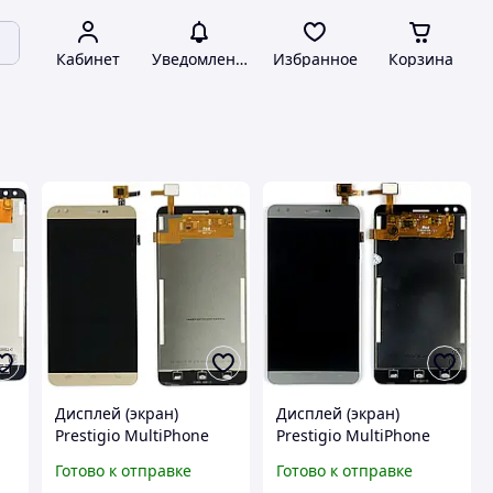
Кабинет
Уведомления
Избранное
Корзина
Дисплей (экран)
Дисплей (экран)
Prestigio MultiPhone
Prestigio MultiPhone
PSP3504 Muze C3 +
PSP3504 Muze C3 +
Готово к отправке
Готово к отправке
тачскрин (золотистый -
тачскрин (серый -