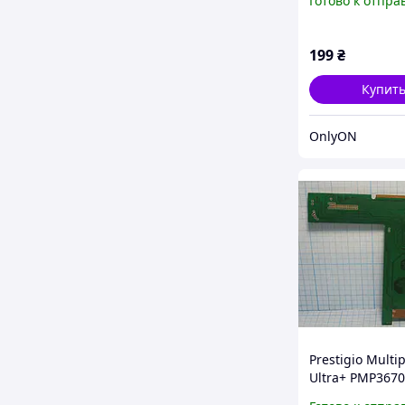
Готово к отпра
199
₴
Купит
OnlyON
Prestigio Multi
Ultra+ PMP367
Системна плат