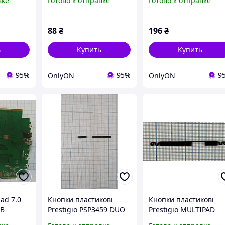
вке
Готово к отправке
Готово к отправке
[Original PRC]
88
₴
196
₴
ь
Купить
Купить
95%
95%
9
OnlyON
OnlyON
pad 7.0
Кнопки пластикові
Кнопки пластикові
0B
Prestigio PSP3459 DUO
Prestigio MULTIPAD
а A86
ORIGINAL (чорні) б/в
WIZE PMT3797 б/в