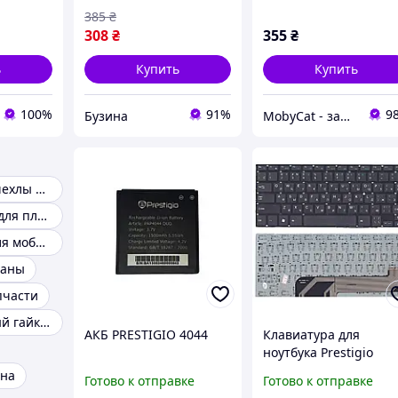
батарея Li-ion 2200 мАч
Распродажа)
385
₴
AAA buzyna
308
₴
355
₴
ь
Купить
Купить
100%
91%
9
Бузина
MobyCat - запчасти для мобильных телефонов и планшетов
Силиконовые чехлы бампер
Аккумуляторы для планшетов
Аккумулятор для мобильного телефона
раны
пчаcти
Аккумуляторный гайковерты
АКБ PRESTIGIO 4044
Клавиатура для
ноутбука Prestigio
SmartBook (141A) Blac
она
Готово к отправке
Готово к отправке
(No Frame), RU buzyn