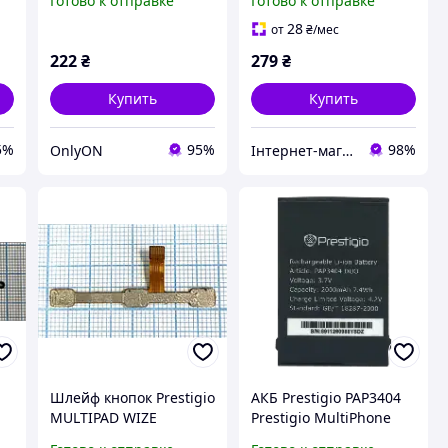
Готово к отправке
Готово к отправке
Original б/в
28
от
₴
/мес
222
₴
279
₴
Купить
Купить
5%
95%
98%
OnlyON
Інтернет-магазин "SHRAK"
Шлейф кнопок Prestigio
АКБ Prestigio PAP3404
MULTIPAD WIZE
Prestigio MultiPhone
PMT3797 б/в
3404 Duo [Original PRC]