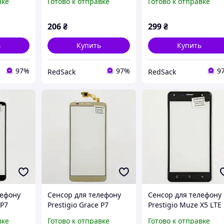
вке
Готово к отправке
Готово к отправке
[Original PRC]
206
₴
299
₴
ь
Купить
Купить
97%
97%
9
RedSack
RedSack
лефону
Сенсор для телефону
Сенсор для телефону
 P7
Prestigio Grace P7
Prestigio Muze X5 LTE
PSP7570 Gold
(PSP5518) Black
вке
Готово к отправке
Готово к отправке