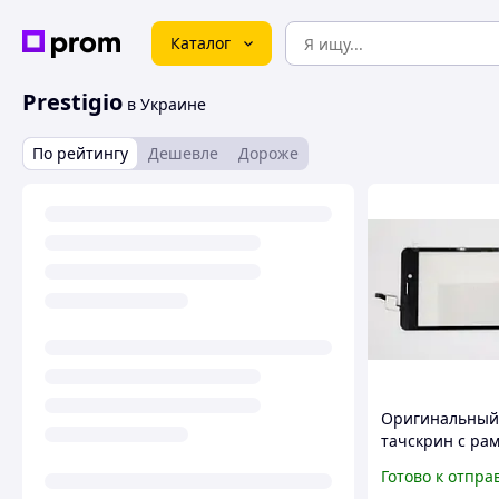
Каталог
Prestigio
в Украине
По рейтингу
Дешевле
Дороже
Оригинальный
тачскрин с ра
Prestigio Wize 
Готово к отпра
PSP3508 duo