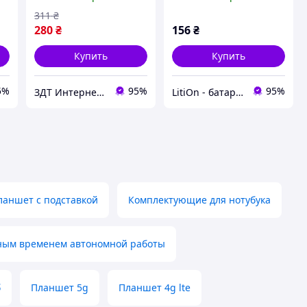
[Original PRC]
311
₴
280
₴
156
₴
Купить
Купить
5%
95%
95%
ЗДТ Интернет - магазин Запчастей и аксессуаров Для Телефонов
LitiOn - батареи и аккумуляторы
аншет с подставкой
Комплектующие для нотубука
ным временем автономной работы
б
Планшет 5g
Планшет 4g lte