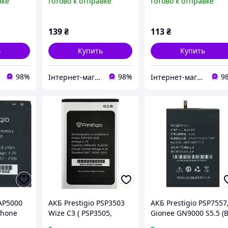
вке
Готово к отправке
Готово к отправке
рацює
139
₴
113
₴
ь
Купить
Купить
98%
98%
9
Інтернет-магазин "SHRAK"
Інтернет-магазин "SHRAK"
PAP5000
АКБ Prestigio PSP3503
АКБ Prestigio PSP7557
Phone
Wize C3 ( PSP3505,
Gionee GN9000 S5.5 (B
nal PRC]
PSP3509, PSP3519 )
N2300) [Original PRC]