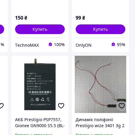
PX7S80RR200_JYS080008
CIP31L21A01_FPC
150
₴
99
₴
Купить
Купить
1%
100%
95%
ТechnoMAX
OnlyON
АКБ Prestigio PSP7557,
Динамік поліфонії
Gionee GN9000 S5.5 (BL-
Prestigio wize 3401 3g 2
N2300) [Original PRC]
штуки на проводах