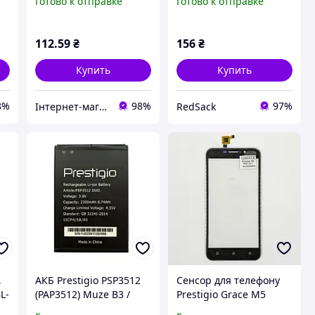
Готово к отправке
Готово к отправке
112
.59
₴
156
₴
Купить
Купить
8%
98%
97%
Інтернет-магазин "SHRAK"
RedSack
,
АКБ Prestigio PSP3512
Сенсор для телефону
L-
(PAP3512) Muze B3 /
Prestigio Grace M5
PSP7511 Muze B7