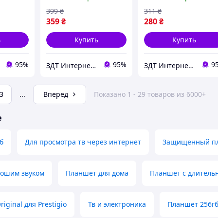
399
₴
311
₴
359
₴
280
₴
ь
Купить
Купить
95%
95%
9
ЗДТ Интернет - магазин Запчастей и аксессуаров Для Телефонов
ЗДТ Интернет - магазин Запчастей и аксессуаров Для Телефонов
3
...
Вперед
Показано 1 - 29 товаров из 6000+
е
б
Для просмотра тв через интернет
Защищенный пл
рошим звуком
Планшет для дома
Планшет с длитель
iginal для Prestigio
Тв и электроника
Планшет 256г