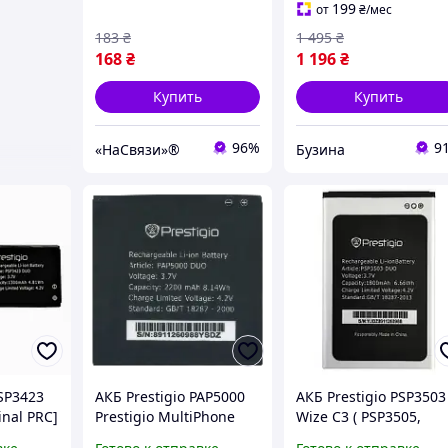
199
от
₴
/мес
183
₴
1 495
₴
168
₴
1 196
₴
Купить
Купить
96%
9
«НаСвязи»®
Бузина
PSP3423
АКБ Prestigio PAP5000
АКБ Prestigio PSP3503
inal PRC]
Prestigio MultiPhone
Wize C3 ( PSP3505,
5000 Duo [Original PRC]
PSP3509, PSP3519 )