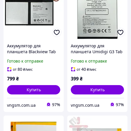
Аккумулятор для
Аккумулятор для
планшета Blackview Tab
планшета Umidigi G3 Tab
15 / Li3098176JJY / 8280
/ G3 Tab Ultra / MT13 /
Готово к отправке
Готово к отправке
mAh
6000 mAh
80
40
от
₴
/мес
от
₴
/мес
799
₴
399
₴
Купить
Купить
97%
97%
vngsm.com.ua
vngsm.com.ua