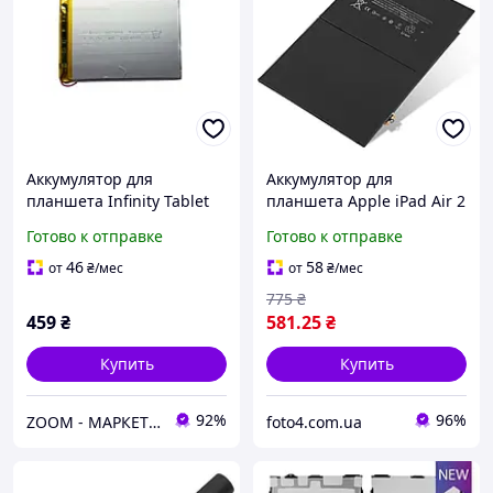
Аккумулятор для
Аккумулятор для
планшета Infinity Tablet
планшета Apple iPad Air 2
Air S390 (357090)
A1547 (A1566 / A1567)
Готово к отправке
Готово к отправке
(Оригинал по разбору)
3.76V 7340mAh 27.62Wh +
(Восстановлен)
набор инструментов для
46
58
от
₴
/мес
от
₴
/мес
замены
775
₴
459
₴
581
.25
₴
Купить
Купить
92%
96%
ZOOM - МАРКЕТ ЦИФРОВОЙ ТЕХНИКИ
foto4.com.ua