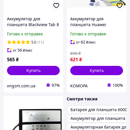
Аккумулятор для
Аккумулятор для
планшета Blackview Tab 8
планшета Huawei
/ 32100140 / 6580 mAh
MediaPad M2 / M3 / T2
Готово к отправке
Готово к отправке
10.0. K KYUER
HB26A510EBC
62
5.0
(11)
от
₴
/мес
56
от
₴
/мес
690
₴
565
₴
621
₴
Купить
Купить
97%
100%
vngsm.com.ua
KOMOPA
Смотри также
Батарея для планшета 6000
Аккумулятор для планшета п
Аккумуляторная батарея для