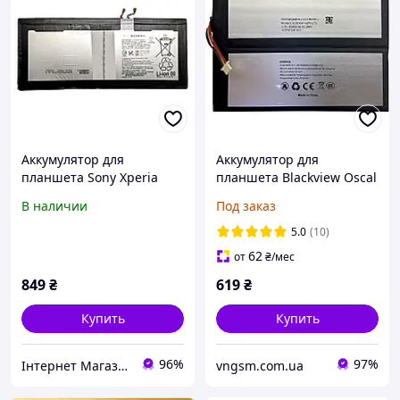
Аккумулятор для
Аккумулятор для
планшета Sony Xperia
планшета Blackview Oscal
Tablet Z4 SGP712 SGP771
Pad 10 / Blackview Tab 7
В наличии
Под заказ
(LIS2210ERPX,
Pro / LiU28104142PVUTL /
LIS2210ERPC)
6580mAh
5.0
(10)
62
от
₴
/мес
849
₴
619
₴
Купить
Купить
96%
97%
Інтернет Магазин "max-it.com.ua"
vngsm.com.ua