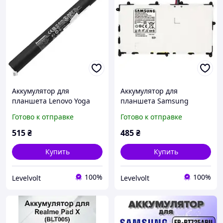
Аккумулятор для
Аккумулятор для
планшета Lenovo Yoga
планшета Samsung
Tablet B8000 B8000-F (
Galaxy Tab 8.9 P7300
Готово к отправке
Готово к отправке
L13D3E31 L13C3E31 )
P7310 P7320 ( SP368487A )
ОРИГИНАЛ ! LV245
LV245
515
₴
485
₴
Купить
Купить
100%
100%
Levelvolt
Levelvolt