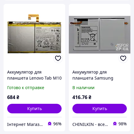
Аккумулятор для
Аккумулятор для
планшета Lenovo Tab M10
планшета Samsung
Plus (3rd Gen) TB128FU,
T230/T231/T235 Galaxy Tab
Готово к отправке
В наличии
TB128XU
4 7.0 (EB-BT230FBE/EB-
BT230FBU)
684
₴
416
.76
₴
Купить
Купить
96%
98%
Інтернет Магазин "max-it.com.ua"
CHINILKIN - все для ремонта телефонов. Мобильные аксессуары.