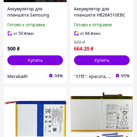
Аккумулятор для
Аккумулятор для
планшета Samsung
планшета HB26A510EBC
Galaxy Tab 3 10.1 P5200
Huawei Mediapad M2 M3
Готово к отправке
Готово к отправке
P5210 P5220 T4500E 3.8V
10 10.0 10.1
6800mAh
дюйма/MediaPad T2 10.0
50
66
от
₴
/мес
от
₴
/мес
Pro
820
₴
500
₴
664
.20
₴
Купить
Купить
94%
95%
МегаБайт
"STfE": красота, комфорт и удовольствие!