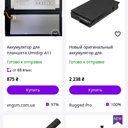
Аккумулятор для
Новый оригинальный
планшета Umidigi A11
аккумулятор для
Tab (8000 mAh)
защищенного планшета
Готово к отправке
Готово к отправке
Dell Latitude 12 Rugged
Extreme 7202/7212/7220
88
от
₴
/мес
34 Wh
875
₴
2 238
₴
Купить
Купить
97%
100%
vngsm.com.ua
Rugged Pro