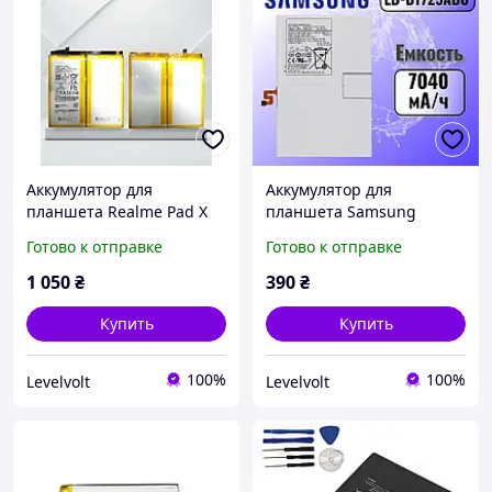
Аккумулятор для
Аккумулятор для
планшета Realme Pad X
планшета Samsung
RMP2107/2108 BLT005
Galaxy Tab S6/Tab S6 Lite
Готово к отправке
Готово к отправке
LV245
EB-BT725ABU LV245
1 050
₴
390
₴
Купить
Купить
100%
100%
Levelvolt
Levelvolt