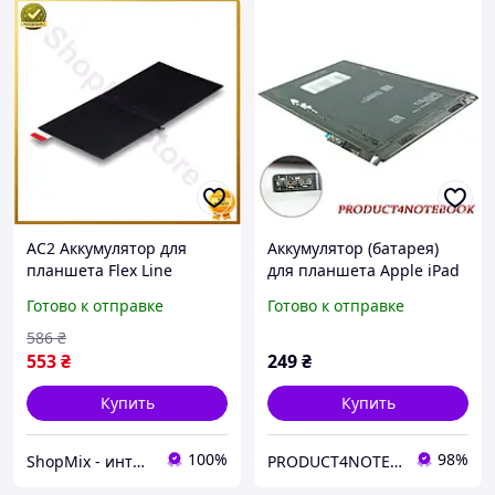
AC2 Аккумулятор для
Аккумулятор (батарея)
планшета Flex Line
для планшета Apple iPad
Huawei литий-ионный
mini, 3.72V 4440mAh
Готово к отправке
Готово к отправке
батарея для MediaPad 5T
16.5Whr
T8 HB2899C0ECW энерг
586
₴
DE
553
₴
249
₴
Купить
Купить
100%
98%
ShopMix - интернет-магазин сумок и аксессуаров
PRODUCT4NOTEBOOK (Запчастини для ноутбуків)