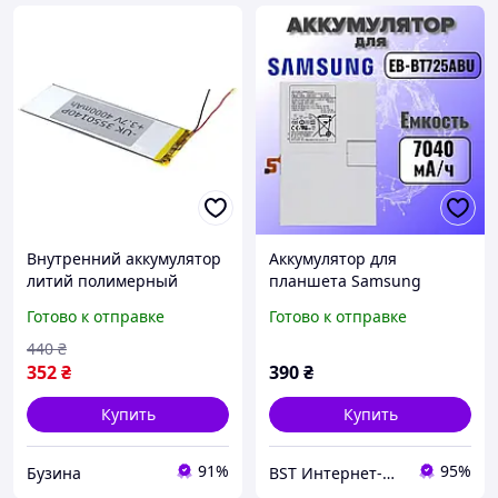
Внутренний аккумулятор
Аккумулятор для
литий полимерный
планшета Samsung
батарея для планшета
Galaxy Tab S6/Tab S6 Lite
Готово к отправке
Готово к отправке
2800 мАч 3.7 вольт
EB-BT725ABU BST
buzyna
440
₴
352
₴
390
₴
Купить
Купить
91%
95%
Бузина
BST Интернет-магазин