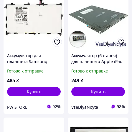
Аккумулятор для
Аккумулятор (батарея)
планшета Samsung
для планшета Apple iPad
Galaxy Tab 8.9 P7300
mini, 3.72V 4440mAh
Готово к отправке
Готово к отправке
P7310 P7320 ( SP368487A )
16.5Whr
DNS
485
₴
249
₴
Купить
Купить
92%
98%
PW STORE
VseDlyaNoyta