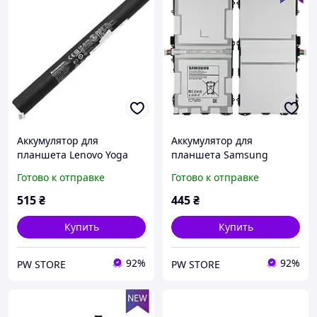
Аккумулятор для
Аккумулятор для
планшета Lenovo Yoga
планшета Samsung
Tablet B8000 B8000-F (
Galaxy Tab S 10.5 T800
Готово к отправке
Готово к отправке
L13D3E31 L13C3E31 )
T801 ( EB-BT800FBC, EB-
ОРИГИНАЛ ! DNS
BT800FBE ) DNS
515
₴
445
₴
Купить
Купить
92%
92%
PW STORE
PW STORE