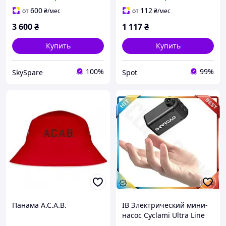
Gen 2x2 скорость 20Gbps
розовое золото
600
112
от
₴
/мес
от
₴
/мес
3 600
₴
1 117
₴
Купить
Купить
100%
99%
SkySpare
Spot
Панама A.C.A.B.
ІВ Электрический мини-
насос Cyclami Ultra Line
100PSI для велосипедных