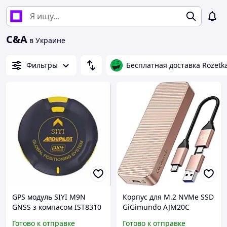
C&A
в Украине
Фильтры
Бесплатная доставка Rozetk
GPS модуль SIYI M9N
Корпус для M.2 NVMe SSD
GNSS з компасом IST8310
GiGimundo AJM20C
для ArduPilot та Pixhawk
алюминиевый с USB 3.2
Готово к отправке
Готово к отправке