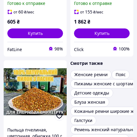
Готово к отправке
Готово к отправке
шин портативный насос
с аккумул ЕMN_PS
60
155
от
₴
/мес
от
₴
/мес
605
₴
1 862
₴
Купить
Купить
98%
100%
FatLine
Click
Смотри также
Женские ремни
Пояс
Пижамы женские с шортами
Детские одежды
Блуза женская
Кожаные ремни широкие же
Галстуки
Ремень женский натуральна
Пыльца пчелиная,
цветочная, обножка 100 г