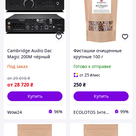
Cambridge Audio Dac
Фисташки очищенные
Magic 200M чёрный
крупные 100 г
przetwornik C/A с
Под заказ
Готово к отправке
bluetooth DAC (на Заказ)
25
от
₴
/мес
от
29 010
₴
от
28 720
₴
250
₴
Купить
Купить
96%
99%
Wow24
ECOLOTOS Інтернет-магазин натуральних продуктів харчування