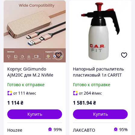
Корпус GiGimundo
Напорный распылитель
AJM20C для M.2 NVMe
пластиковый 1л CARFIT
SSD с USB 3.2 Gen 2x2
Готово к отправке
Готово к отправке
розовое золото для
быстрой передачи
111
264
от
₴
/мес
от
₴
/мес
данных и
1 114
₴
1 581
.94
₴
Купить
Купить
99%
95%
Houzee
ЛАКСАВТО