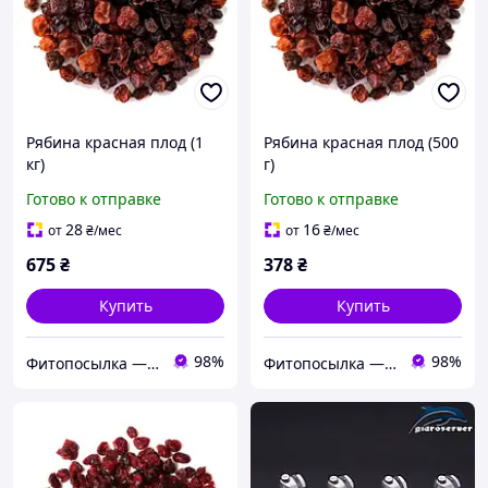
Рябина красная плод (1
Рябина красная плод (500
кг)
г)
Готово к отправке
Готово к отправке
28
16
от
₴
/мес
от
₴
/мес
675
₴
378
₴
Купить
Купить
98%
98%
Фитопосылка — магазин растительного сырья и натуральной продукции. В каталоге более 200 позиций
Фитопосылка — магазин растительного сырья и натуральной продукции. В каталоге более 200 позиций