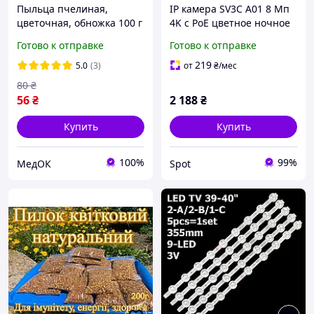
Пыльца пчелиная,
IP камера SV3C A01 8 Мп
цветочная, обножка 100 г
4K с PoE цветное ночное
для иммунитета
видение двусторонняя
Готово к отправке
Готово к отправке
аудиосвязь IP66 для
улицы 512 ГБ
219
5.0
(3)
от
₴
/мес
80
₴
56
₴
2 188
₴
Купить
Купить
100%
99%
МедОК
Spot