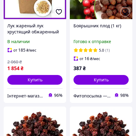
Лук жареный лук
Боярышник плод (1 кг)
хрустящий обжаренный
лук измельченный лук
В наличии
Готово к отправке
сушеный лук 5 кг PL DOB
185
от
₴
/мес
5.0
(1)
16
от
₴
/мес
2 060
₴
1 854
₴
387
₴
Купить
Купить
96%
98%
Інтернет-магазин BioClub
Фитопосылка — магазин растительного сырья и натуральной продукции. В каталоге более 200 позиций