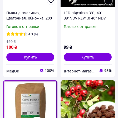
Пыльца пчелиная,
LED підсвітка 39", 40"
цветочная, обножка, 200
39"NDV REV1.0 40" NDV
г для иммунитета,
REV1.0 354C A Type
Готово к отправке
Готово к отправке
энергии
VES400UNDC-01 1 планка
4.3
(6)
150
₴
100
₴
99
₴
Купить
Купить
100%
98%
МедОК
Інтернет-магазин "SHRAK"