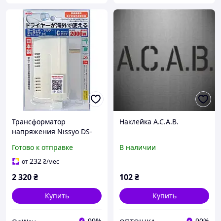
Трансформатор
Наклейка A.C.A.B.
напряжения Nissyo DS-
202E 2000 Вт для
Готово к отправке
В наличии
нагревательных
приборов белый тип C A
232
от
₴
/мес
2 320
₴
102
₴
Купить
Купить
99%
90%