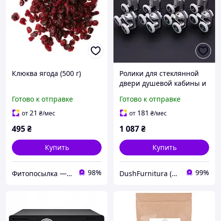
Клюква ягода (500 г)
Ролики для стеклянной
двери душевой кабины и
гидробокса N-44C+A из
Готово к отправке
Готово к отправке
нержавеющей стали
SUS304.
21
181
от
₴
/мес
от
₴
/мес
495
₴
1 087
₴
Купить
Купить
98%
99%
Фитопосылка — магазин растительного сырья и натуральной продукции. В каталоге более 200 позиций
DushFurnitura (ДушФурнітура)