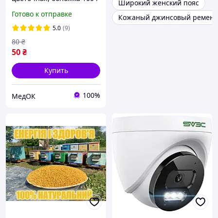
Широкий женский пояс
разнотравье, с пасеки,
Готово к отправке
Кожаный джинсовый ремень
для иммунитета, энергии
и здоровья
5.0
(9)
80
₴
50
₴
Купить
100%
МедОК