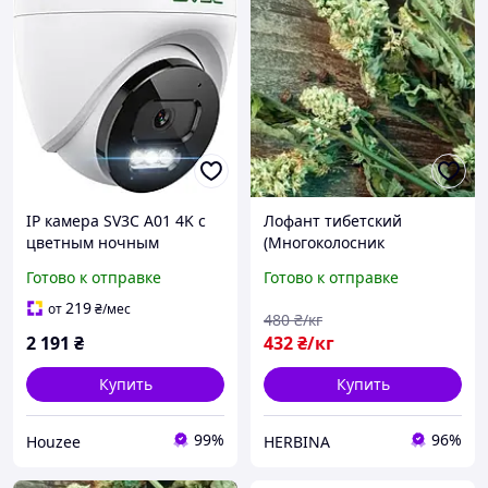
IP камера SV3C A01 4K с
Лофант тибетский
цветным ночным
(Многоколосник
видением для
морщинистый) трава, 1 кг
Готово к отправке
Готово к отправке
видеонаблюдения с PoE и
двусторонней
219
от
₴
/мес
480
₴/кг
аудиосвязью
2 191
₴
432
₴/кг
Купить
Купить
99%
96%
Houzee
HERBINA