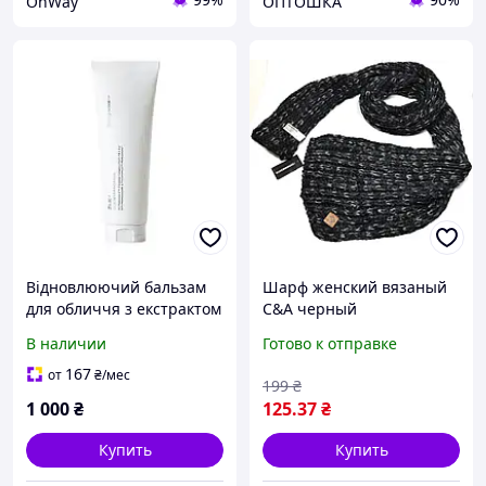
OnWay
ОПТОШКА
Відновлюючий бальзам
Шарф женский вязаный
для обличчя з екстрактом
C&A черный
центели Transparent Lab
В наличии
Готово к отправке
Zi-K Cica Repairing Balm,
100 мл
167
от
₴
/мес
199
₴
1 000
₴
125
.37
₴
Купить
Купить