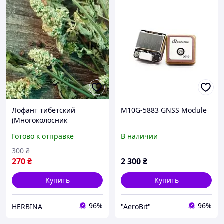
Лофант тибетский
M10G-5883 GNSS Module
(Многоколосник
морщинистый) трава, 500
Готово к отправке
В наличии
г
300
₴
270
₴
2 300
₴
Купить
Купить
96%
96%
HERBINA
"AeroBit"