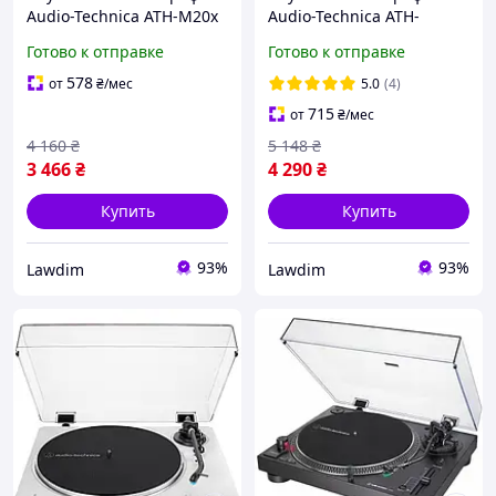
Audio-Technica ATH-M20x
Audio-Technica ATH-
M20xBT White
Готово к отправке
Готово к отправке
578
от
₴
/мес
5.0
(4)
715
от
₴
/мес
4 160
₴
5 148
₴
3 466
₴
4 290
₴
Купить
Купить
93%
93%
Lawdim
Lawdim