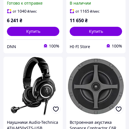
Готово к отправке
В наличии
1040
1165
от
₴
/мес
от
₴
/мес
6 241
₴
11 650
₴
Купить
Купить
100%
100%
DNN
HI-FI Store
Наушники Audio-Technica
Встроенная акустика
ATH-M50xSTS-USB
Sonance Contractor C6R