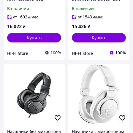
(4961310159665)
В наличии
В наличии
1602
1543
от
₴
/мес
от
₴
/мес
16 022
₴
15 426
₴
Купить
Купить
100%
100%
HI-FI Store
HI-FI Store
Наушники без микрофона
Наушники с микрофоном