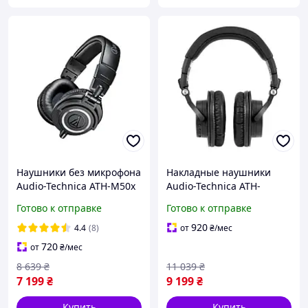
Наушники без микрофона
Накладные наушники
Audio-Technica ATH-M50x
Audio-Technica ATH-
Black
M50xBT2 Black
Готово к отправке
Готово к отправке
920
4.4
(8)
от
₴
/мес
720
от
₴
/мес
8 639
₴
11 039
₴
7 199
₴
9 199
₴
Купить
Купить