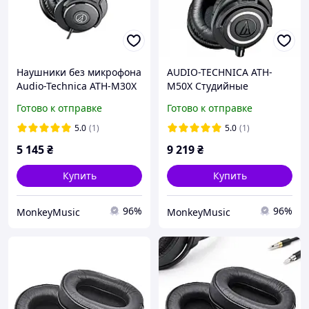
Наушники без микрофона
AUDIO-TECHNICA ATH-
Audio-Technica ATH-M30X
M50X Студийные
наушники
Готово к отправке
Готово к отправке
5.0
(1)
5.0
(1)
5 145
₴
9 219
₴
Купить
Купить
96%
96%
MonkeyMusic
MonkeyMusic