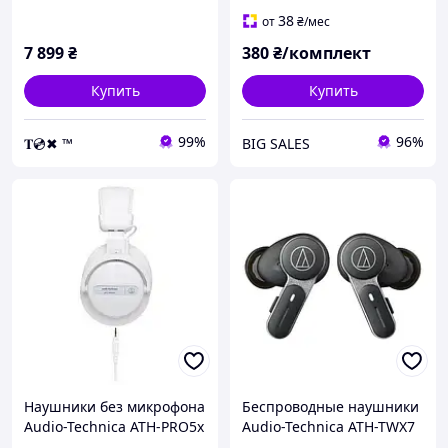
38
от
₴
/мес
7 899
₴
380
₴/комплект
Купить
Купить
99%
96%
𝐓💿✖ ™
BIG SALES
Наушники без микрофона
Беспроводные наушники
Audio-Technica ATH-PRO5x
Audio-Technica ATH-TWX7
White
Black