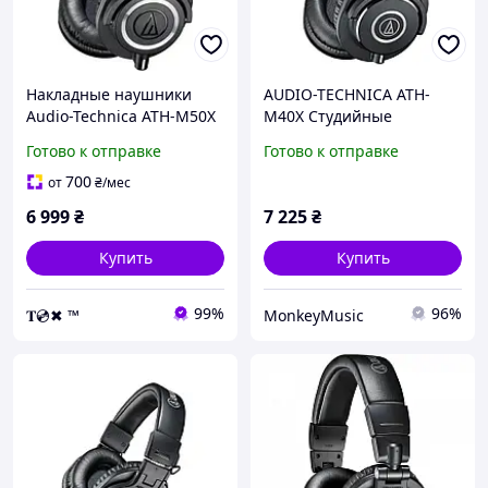
Накладные наушники
AUDIO-TECHNICA ATH-
Audio-Technica ATH-M50X
M40X Студийные
Black
наушники
Готово к отправке
Готово к отправке
700
от
₴
/мес
6 999
₴
7 225
₴
Купить
Купить
99%
96%
𝐓💿✖ ™
MonkeyMusic