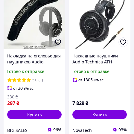
Накладка на оголовье для
Накладные наушники
наушников Audio-
Audio-Technica ATH-
Technica ATH-M50 ATH-
AD700X Black
Готово к отправке
Готово к отправке
M50x ATH-M50S ATH-M20
ATH-M20 ATH-M30 ATH-
1305
5.0
(1)
от
₴
/мес
M40
30
от
₴
/мес
330
₴
297
₴
7 829
₴
Купить
Купить
96%
93%
BIG SALES
NovaTech