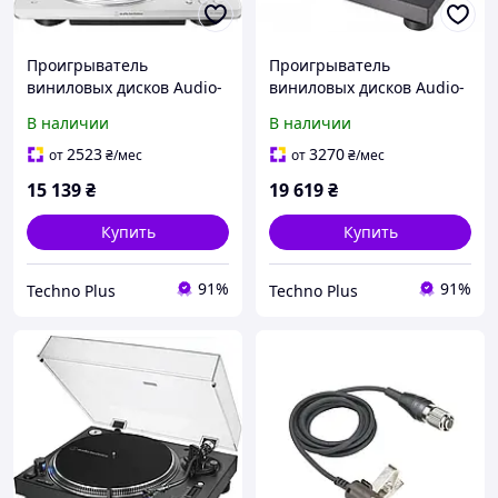
Проигрыватель
Проигрыватель
виниловых дисков Audio-
виниловых дисков Audio-
Technica AT-LP70XBT
Technica AT-LP120X-USB
В наличии
В наличии
White-Silver (AT-LP70XBT-
черный
WS) [161026]
2523
3270
от
₴
/мес
от
₴
/мес
15 139
₴
19 619
₴
Купить
Купить
91%
91%
Techno Plus
Techno Plus