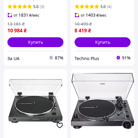
5.0
(3)
5.0
(4)
1831
1403
от
₴
/мес
от
₴
/мес
13 181
₴
10 499
₴
10 984
₴
8 419
₴
Купить
Купить
87%
91%
За UA
Techno Plus