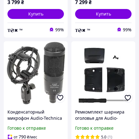
3 799
₴
7 299
₴
Купить
Купить
99%
99%
𝐓💿✖ ™
𝐓💿✖ ™
Конденсаторный
Ремкомплект шарнира
микрофон Audio-Technica
оголовья для Audio-
AT2035
Technica ATH-M50 ATH-
Готово к отправке
Готово к отправке
M50x ATH-M50S ATH-M20
ATH-M30 ATH-M40
790
от
₴
/мес
5.0
(1)