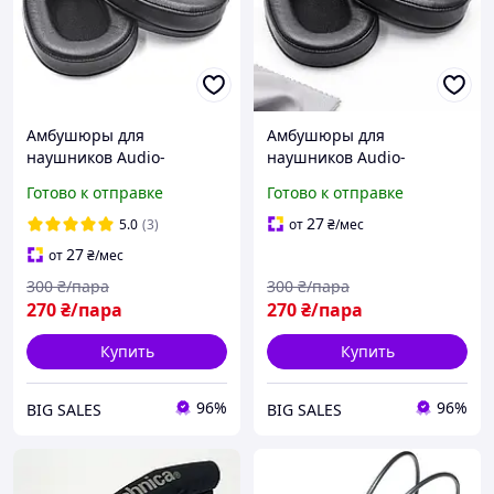
Амбушюры для
Амбушюры для
наушников Audio-
наушников Audio-
Technica ATH-M50 M50x
Technica ATH-MSR7 -
Готово к отправке
Готово к отправке
M20 M30 M40 ATH-SX1
черные
черные
27
5.0
(3)
от
₴
/мес
27
от
₴
/мес
300
₴/пара
300
₴/пара
270
₴/пара
270
₴/пара
Купить
Купить
96%
96%
BIG SALES
BIG SALES