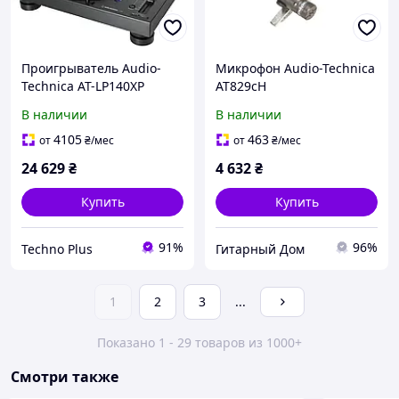
Проигрыватель Audio-
Микрофон Audio-Technica
Technica AT-LP140XP
AT829cH
черный прямой привод
В наличии
В наличии
4105
463
от
₴
/мес
от
₴
/мес
24 629
₴
4 632
₴
Купить
Купить
91%
96%
Techno Plus
Гитарный Дом
1
2
3
...
Показано 1 - 29 товаров из 1000+
Смотри также