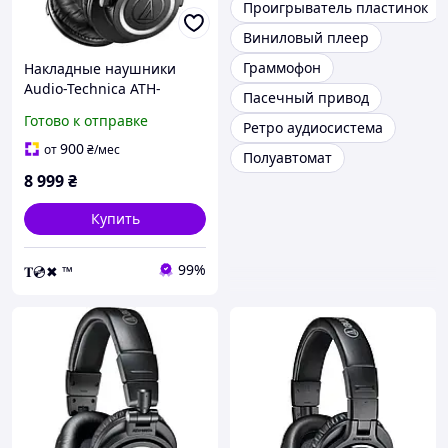
Проигрыватель пластинок
Виниловый плеер
Граммофон
Накладные наушники
Audio-Technica ATH-
Пасечный привод
M50xBT2 Black
Готово к отправке
Ретро аудиосистема
900
от
₴
/мес
Полуавтомат
8 999
₴
Купить
99%
𝐓💿✖ ™