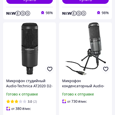
98%
98%
𝗡𝐄𝗪ⒺⒼⒼ
𝗡𝐄𝗪ⒺⒼⒼ
Микрофон студийный
Микрофон
Audio-Technica AT2020 D2-
конденсаторный Audio-
2026
Technica AT2020USB+
Готово к отправке
Готово к отправке
730
3.0
(2)
от
₴
/мес
380
от
₴
/мес