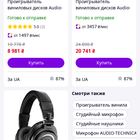
Проигрыватель
Проигрыватель
виниловых дисков Audio-
виниловых дисков Audio-
Technica AT-LP60X Black
Technica AT-LP120XBT-USB
Готово к отправке
Готово к отправке
[132101]
3457
5.0
(3)
от
₴
/мес
1497
от
₴
/мес
10 778
₴
24 890
₴
8 981
₴
20 741
₴
Купить
Купить
87%
87%
За UA
За UA
Смотри также
Проигрыватель винила
Студийный микрофон
Студийные наушники
Микрофон AUDIO-TECHNICA