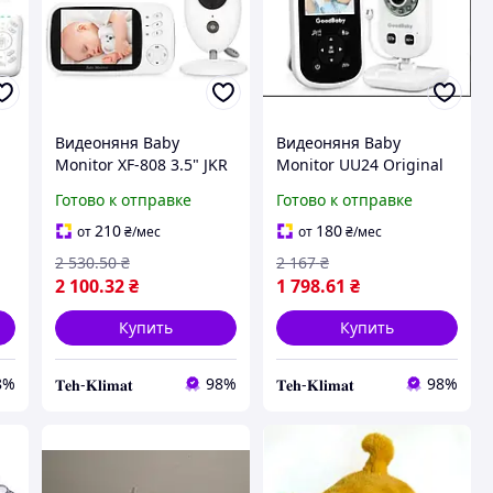
Видеоняня Baby
Видеоняня Baby
Monitor XF-808 3.5" JKR
Monitor UU24 Original
ом
с датчиком звука,
JKR с датчиком звука,
Готово к отправке
Готово к отправке
е
режимом ночного
ночное видение +
видения и
термометр, радионяня,
210
180
от
₴
/мес
от
₴
/мес
термометром няня
няня
2 530
.50
₴
2 167
₴
2 100
.32
₴
1 798
.61
₴
Купить
Купить
8%
98%
98%
𝐓𝐞𝐡-𝐊𝐥𝐢𝐦𝐚𝐭
𝐓𝐞𝐡-𝐊𝐥𝐢𝐦𝐚𝐭