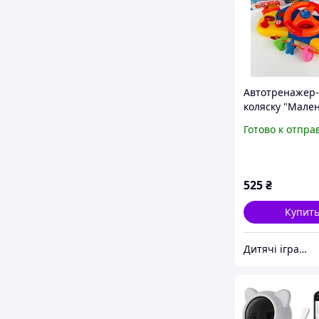
Автотренажер-
коляску "Мале
водитель", озв
Готово к отпра
на украинском 
звуки, подсвет
525
₴
Купит
Дитячі іграшки ArNiktoys