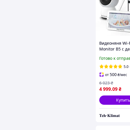
Видеоняня Wi-F
Monitor B5 с д
звука, движени
Готово к отпра
ночное видени
термометр, ра
5.0
няня
500
от
₴
/мес
6 023
₴
4 999
.09
₴
Купит
𝐓𝐞𝐡-𝐊𝐥𝐢𝐦𝐚𝐭