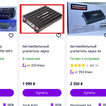
ка
Автомобильный
Автомобильный
 FM MP3
усилитель звука
усилитель звука 4х
ке для
Boschman BM Audio
канальный Boschman
вке
В наличии
Готово к отправке
ов
XW-F4399 1700W 4-х
BM-600.4 BM Audio
0W
канальный
333
от
₴
/мес
4.0
(4)
392
от
₴
/мес
1 999
₴
2 350
₴
ь
Купить
Купить
98%
90%
9
Zvuk Avto
Интернет магазин "Техника"