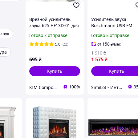
Врезной усилитель
Усилитель звука
звука 625 HF13D-01 для
Boschmann USB FM
сабвуфера
MP3 караоке для двух
звук
Готово к отправке
Готово к отправке
автомобильный 12В
микрофонов Bluetoot
2x120W AV-339BT
158
5.0
(22)
от
₴
/мес
ура
1 910
₴
695
₴
1 575
₴
Купить
Купить
100%
9
КІМ Components
SimiLot - Интернет-магазин популярных товаров