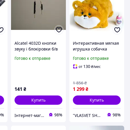
Alcatel 4032D кнопки
Интерактивная мягкая
звуку і блокіровки б/в
игрушка собачка
8В
животное со звуками
Готово к отправке
Готово к отправке
моргает глазками
двигает хвостиком
130
от
₴
/мес
повторяет голос
1 856
₴
141
₴
1 299
₴
Купить
Купить
0%
98%
98%
Інтернет-магазин "SHRAK"
"VLASVET SHOP"