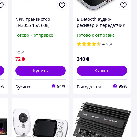
NPN транзистор
Bluetooth аудио-
2N3055 15А 60В,
ресивер и передатчик
усилитель звука buzyna
звука Vikefon BT-B6
Готово к отправке
Готово к отправке
h
4.8
(4)
90
₴
72
₴
340
₴
Купить
Купить
5%
91%
99%
Бузина
Выгода шоп