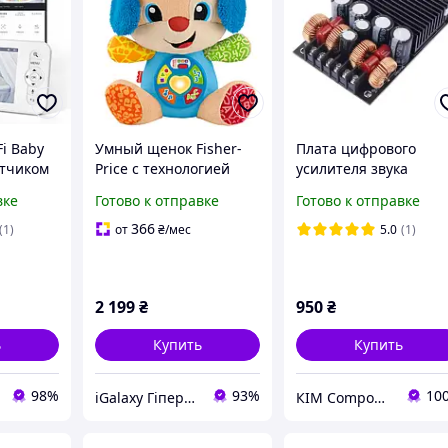
i Baby
Умный щенок Fisher-
Плата цифрового
атчиком
Price с технологией
усилителя звука
я,
Smart Stages
TPA3255 2x300Вт 19-4
вке
Готово к отправке
Готово к отправке
е +
(многоязычный) JFD23
стерео
дионяня,
366
(1)
от
₴
/мес
5.0
(1)
2 199
₴
950
₴
ь
Купить
Купить
98%
93%
10
iGalaxy Гіпермаркет подарунків
КІМ Components