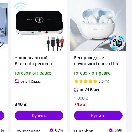
Универсальный
Беспроводные
Bluetooth ресивер
наушники Lenovo LP5
n
аудио приемник
Pro Bluetooth 2026 TWS
Готово к отправке
Готово к отправке
передатчик звука
гарнитура, стерео звук,
Vikefon BT-B6
микрофон, сенсорное
34
от
₴
/мес
5.0
(1)
управление, кейс для
74
от
₴
/мес
зарядки
1 000
₴
340
₴
745
₴
Купить
Купить
8%
97%
95%
Техносервис
LunaShop