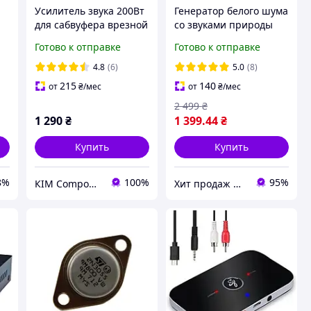
Усилитель звука 200Вт
Генератор белого шума
для сабвуфера врезной
со звуками природы
ом
12В PA-80D Car Audio
4в1 природные звуки
Готово к отправке
Готово к отправке
е
Amplifier
ночник увлажнитель
для сна йоги
4.8
(6)
5.0
(8)
медитаций
215
140
от
₴
/мес
от
₴
/мес
2 499
₴
1 290
₴
1 399
.44
₴
Купить
Купить
8%
100%
95%
КІМ Components
Хит продаж ONC