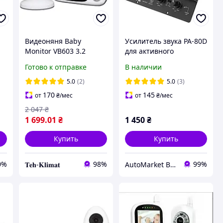
Видеоняня Baby
Усилитель звука PA-80D
Monitor VB603 3.2
для активного
м
Original JKR с датчиком
сабвуфера 200W RMS
Готово к отправке
В наличии
я
звука, ночное видение
1000W MAX
+ термометр,
5.0
(2)
5.0
(3)
радионяня, няня
170
145
от
₴
/мес
от
₴
/мес
2 047
₴
1 699
.01
₴
1 450
₴
Купить
Купить
0%
98%
99%
𝐓𝐞𝐡-𝐊𝐥𝐢𝐦𝐚𝐭
AutoMarket BAZAR