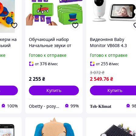
керм на
Обучающий набор
Видеоняня Baby
нький
Начальные звуки от
Monitor VB608 4.3
ученно
Lakeshore (108-218)
Original JKR с датчик
вке
Готово к отправке
Готово к отправке
языке,
звука, ночное видени
ка
+ термометр,
376
255
от
₴
/мес
от
₴
/мес
радионяня, няня
3 072
₴
2 255
₴
2 549
.76
₴
ь
Купить
Купить
100%
99%
9
Obetty - розумна дитина
𝐓𝐞𝐡-𝐊𝐥𝐢𝐦𝐚𝐭