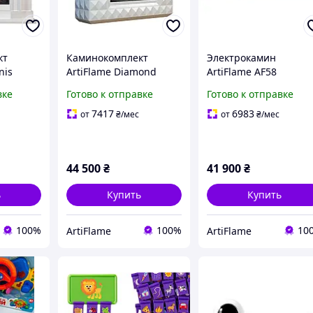
кт
Каминокомплект
Электрокамин
nis
ArtiFlame Diamond
ArtiFlame AF58
AF23S белый с
Multicolor с обогрево
вке
Готово к отправке
Готово к отправке
вуком
обогревом и звуком
и звуком горения огн
горения огня
7417
6983
от
₴
/мес
от
₴
/мес
44 500
₴
41 900
₴
ь
Купить
Купить
100%
100%
10
ArtiFlame
ArtiFlame