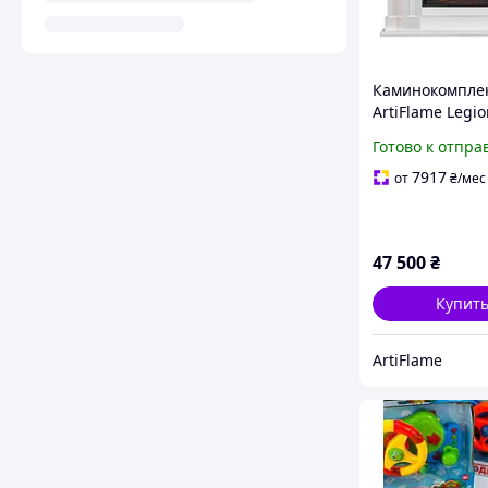
Каминокомпле
ArtiFlame Legio
AF23S белый с
Готово к отпра
обогревом и з
горения огня
7917
от
₴
/мес
47 500
₴
Купит
ArtiFlame