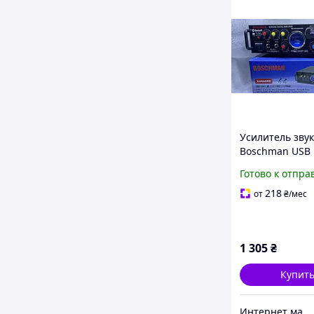
Усилитель зву
Boschman USB
AV-339BT карао
Готово к отпра
двух микрофон
Bluetooth 2x12
218
от
₴
/мес
1 305
₴
Купит
Интернет магазин "Техника"