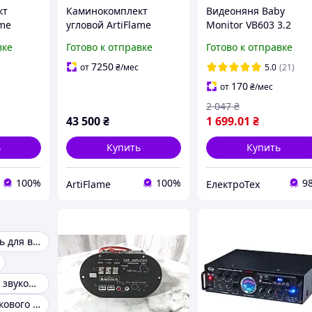
кт
Каминокомплект
Видеоняня Baby
ame
угловой ArtiFlame
Monitor VB603 3.2
AF23S
Albion Corner AF23S
Original JKR с датчик
вке
Готово к отправке
Готово к отправке
евом и
венге с обогревом и
звука, ночное видени
 огня
звуком горения огня
+ термометр
7250
от
₴
/мес
5.0
(21)
радионяня
170
от
₴
/мес
2 047
₴
43 500
₴
1 699
.01
₴
ь
Купить
Купить
100%
100%
9
ArtiFlame
ЕлектроТех
Звукосниматель для винилового проигрывателя
Комплекты для звукозаписи
Комплекты звукового оборудования