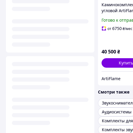
Каминокомпле
угловой ArtiFl
Albion Corner 
Готово к отпра
белый с обогр
звуком горения
6750
от
₴
/мес
40 500
₴
Купит
ArtiFlame
Смотри также
Аудиосистемы