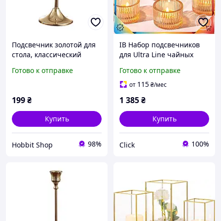
Подсвечник золотой для
ІВ Набор подсвечников
стола, классический
для Ultra Line чайных
декор, для свадебного и
свечей Azuritek 24 шт
Готово к отправке
Готово к отправке
праздничного декора, 18
золотые стеклянные
подсвечники для д
115
от
₴
/мес
ЕMN_PS
199
₴
1 385
₴
Купить
Купить
98%
100%
Hobbit Shop
Click