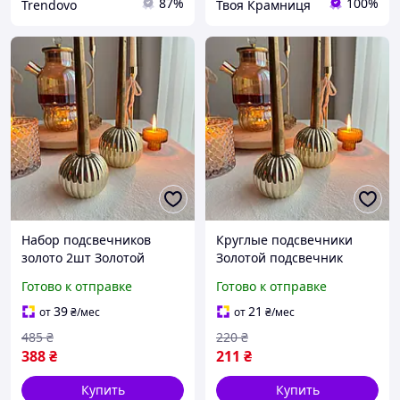
87%
100%
Trendovo
Твоя Крамниця
Набор подсвечников
Круглые подсвечники
золото 2шт Золотой
Золотой подсвечник
подсвечник Подсвечник
Подсвечники на одну
Готово к отправке
Готово к отправке
для одной свечи
свечу Подсвечники для
Подсвечники для
праздничного стола
39
21
от
₴
/мес
от
₴
/мес
праздничного стола
Канделябр
485
₴
220
₴
388
₴
211
₴
Купить
Купить