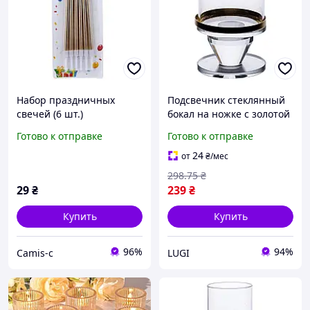
Набор праздничных
Подсвечник стеклянный
свечей (6 шт.)
бокал на ножке с золотой
декоративные свечи для
окантовкой
Готово к отправке
Готово к отправке
торжеств, свадеб и
декоративный держатель
романтического декора
для свечи настольный
24
от
₴
/мес
красивый стол
298
.75
₴
29
₴
239
₴
Купить
Купить
96%
94%
Camis-c
LUGI