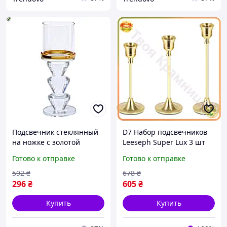
Подсвечник стеклянный
D7 Набор подсвечников
на ножке с золотой
Leeseph Super Lux 3 шт
окантовкой для декора
золото для декора стола
Готово к отправке
Готово к отправке
интерьера и
праздничный
праздничного стола 16.5
праздничные подсвечн
592
₴
678
₴
см
MOD58L
296
₴
605
₴
Купить
Купить