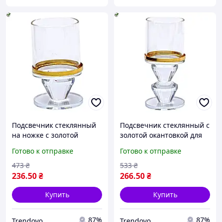
Подсвечник стеклянный
Подсвечник стеклянный с
на ножке с золотой
золотой окантовкой для
окантовкой для декора
декора интерьера и
Готово к отправке
Готово к отправке
интерьера и
праздничного стола 13.3
праздничного стола 10 см
см
473
₴
533
₴
236
.50
₴
266
.50
₴
Купить
Купить
87%
87%
Trendovo
Trendovo