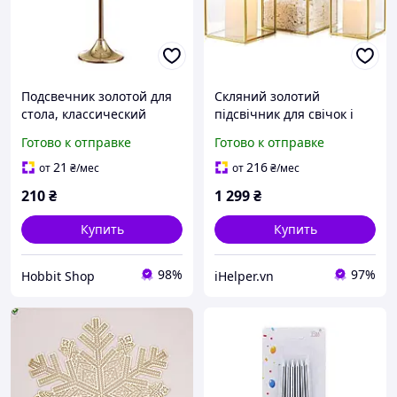
Подсвечник золотой для
Скляний золотий
стола, классический
підсвічник для свічок і
декор, для свадебного и
декору столу (набір 3 шт)
Готово к отправке
Готово к отправке
праздничного декора, 21
см
21
216
от
₴
/мес
от
₴
/мес
210
₴
1 299
₴
Купить
Купить
98%
97%
Hobbit Shop
iHelper.vn