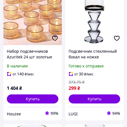
Набор подсвечников
Подсвечник стеклянный
Azuritek 24 шт золотые
бокал на ножке
стеклянные для чайных
прозрачный с золотой
В наличии
Готово к отправке
свечей свадебное
окантовкой
украшение стола
декоративный красивый
140
30
от
₴
/мес
от
₴
/мес
подсвечник на стол
373
.75
₴
Прозрачный
1 404
₴
299
₴
Купить
Купить
99%
94%
Houzee
LUGI