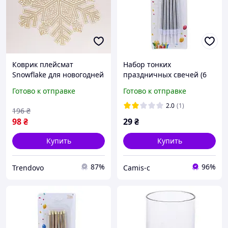
Коврик плейсмат
Набор тонких
Snowflake для новогодней
праздничных свечей (6
сервировки стола
шт.) декоративные свечи
Готово к отправке
Готово к отправке
золотой с ажурным
для торжеств, свадеб и
узором для декора свечей
романтического декора
2.0
(1)
196
₴
и посуды
98
₴
29
₴
Купить
Купить
87%
96%
Trendovo
Camis-c