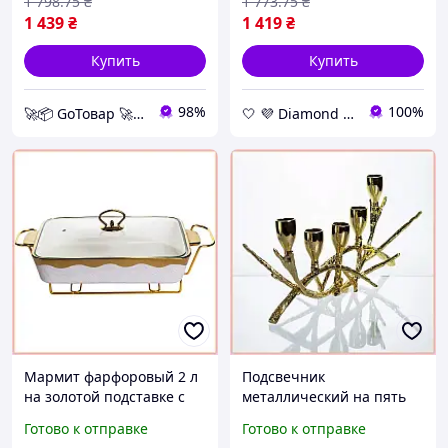
1 798
.75
₴
1 773
.75
₴
1 439
₴
1 419
₴
Купить
Купить
98%
100%
🚀📦 GoТовар 🚀📦 сеть интернет магазинов
🤍 💜 Diamond 🤍 💜
Мармит фарфоровый 2 л
Подсвечник
на золотой подставке с
металлический на пять
подогревом свечами для
свечей для создания
Готово к отправке
Готово к отправке
подачи горячих блюд на
уюта и декора стола,