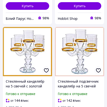
Купить
Купить
98%
98%
Білий Парус HoReCa та B2B комплексне обслуговування
Hobbit Shop
Стеклянный канделябр
Стеклянный подсвечник
на 5 свечей с золотой
канделябр на 5 свечей
окантовкой для декора
для праздничного декора
Готово к отправке
Готово к отправке
праздничного стола или
стола, с золотой
оформления фотозон
окантовкой 19×19×23 см
144
142
от
₴
/мес
от
₴
/мес