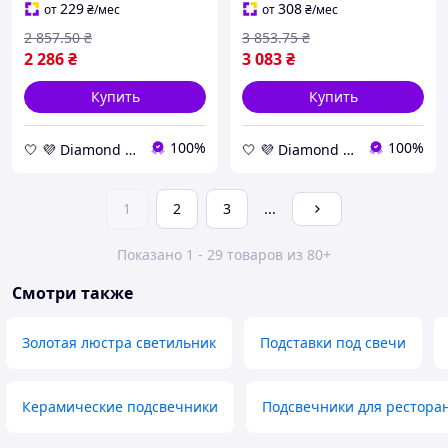
стол, белый
золотой, в виде веток,
229
308
от
₴
/мес
от
₴
/мес
37х10х14 см
2 857
.50
₴
3 853
.75
₴
2 286
₴
3 083
₴
Купить
Купить
100%
100%
🤍 💜 Diamond 🤍 💜
🤍 💜 Diamond 🤍 💜
1
2
3
...
Показано 1 - 29 товаров из 80+
Смотри также
Золотая люстра светильник
Подставки под свечи
Керамические подсвечники
Подсвечники для рестора