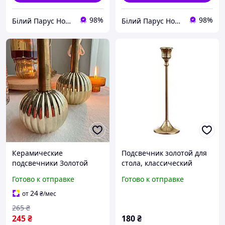
98%
98%
Білий Парус HoReCa та B2B комплексне обслуговування
Білий Парус HoReCa та B2B комплексне обслуговування
Керамические
Подсвечник золотой для
подсвечники Золотой
стола, классический
подсвечник для столовой
декор, для свадебного и
Готово к отправке
Готово к отправке
свечи Подсвечники для
праздничного декора, 16
ресторанов Подсвечники
см
24
от
₴
/мес
для стола
265
₴
245
₴
180
₴