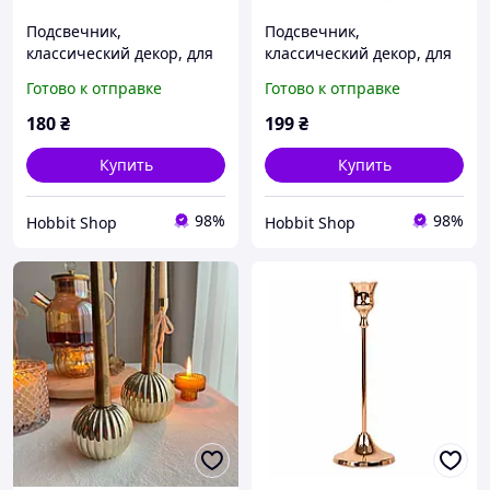
Подсвечник,
Подсвечник,
классический декор, для
классический декор, для
свадебного и
свадебного и
Готово к отправке
Готово к отправке
праздничного декора,
праздничного декора,
розовое золото, 16 см
розовое золото, 18 см
180
₴
199
₴
Купить
Купить
98%
98%
Hobbit Shop
Hobbit Shop