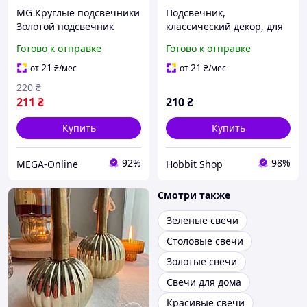
MG Круглые подсвечники
Подсвечник,
Золотой подсвечник
классический декор, для
Подсвечники на одну
свадебного и
Готово к отправке
Готово к отправке
свечу Подсвечники для
праздничного декора,
праздничного стола
розовое золото, 21 см
21
21
от
₴
/мес
от
₴
/мес
Канделябр
220
₴
211
₴
210
₴
Купить
Купить
92%
98%
MEGA-Online
Hobbit Shop
Смотри также
Зеленые свечи
Столовые свечи
Золотые свечи
Свечи для дома
Красивые свечи