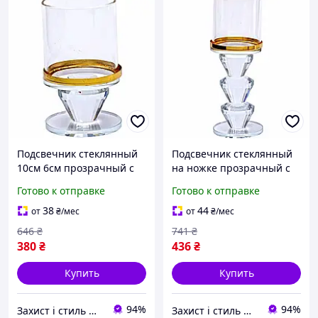
Подсвечник стеклянный
Подсвечник стеклянный
10см 6см прозрачный с
на ножке прозрачный с
золотой окантовкой для
золотой окантовкой 6см
Готово к отправке
Готово к отправке
декора праздничного
16.5см для декора
стола
праздничного стола
38
44
от
₴
/мес
от
₴
/мес
646
₴
741
₴
380
₴
436
₴
Купить
Купить
94%
94%
Захист і стиль — в одному магазині
Захист і стиль — в одному магазині