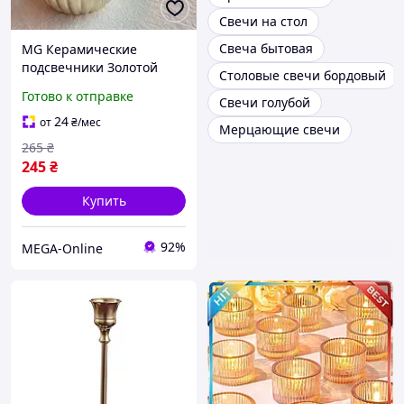
Свечи на стол
Свеча бытовая
MG Керамические
подсвечники Золотой
Столовые свечи бордовый
подсвечник для столовой
Готово к отправке
Свечи голубой
свечи Подсвечники для
ресторанов Подсвечники
24
от
₴
/мес
Мерцающие свечи
для стола
265
₴
245
₴
Купить
92%
MEGA-Online