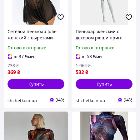
Сетевой пеньюар Julie
Пеньюар женский с
женский с вырезами
декором рюши принт
полупрозрачный, ночная
вишенки в комплекте
Готово к отправке
Готово к отправке
рубашка черный S
трусики белый S
37
53
от
₴
/мес
от
₴
/мес
738
₴
1 064
₴
369
₴
532
₴
Купить
Купить
94%
94%
shchetki.in.ua
shchetki.in.ua