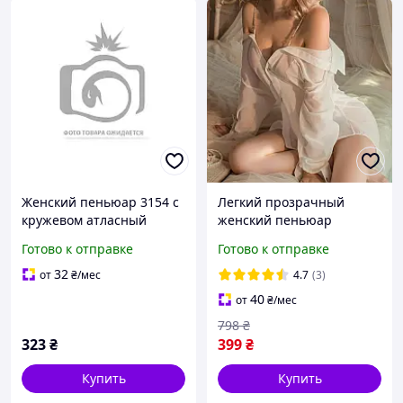
Женский пеньюар 3154 с
Легкий прозрачный
кружевом атласный
женский пеньюар
ночная рубашка Черный
Джессика, Сексуальная
Готово к отправке
Готово к отправке
XL
женская ночная рубашка,
Ночная рубашка
32
от
₴
/мес
4.7
(3)
40
от
₴
/мес
798
₴
323
₴
399
₴
Купить
Купить