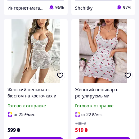
96%
97%
Интернет-магазин "Техно Волки"
Shchitky
Женский пеньюар с
Женский пеньюар с
бюстом на косточках и
регулируемыми
трусиками, кружевной
бретелями и стрингами,
Готово к отправке
Готово к отправке
комплект с
комплект платье и
регулируемыми
трусики для дома и сна
25
22
от
₴
/мес
от
₴
/мес
бретелями и узором в
700
₴
сердечки
599
₴
519
₴