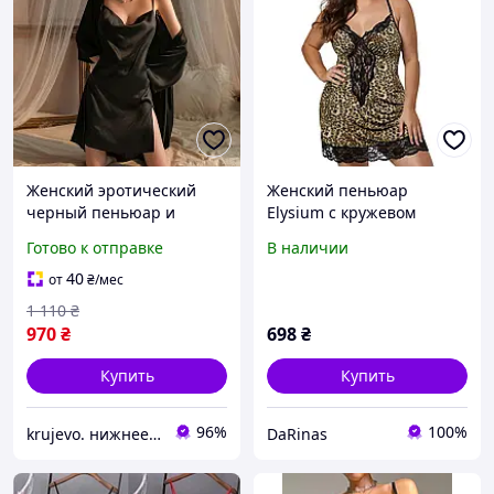
Женский эротический
Женский пеньюар
черный пеньюар и
Elysium с кружевом
халатик, пеньюар с
(размеры от S до 9XL)
Готово к отправке
В наличии
атласа с открытой
спинкой, атласный халат
40
от
₴
/мес
с пеньюаром
1 110
₴
970
₴
698
₴
Купить
Купить
96%
100%
krujevo. нижнее белье
DaRinas