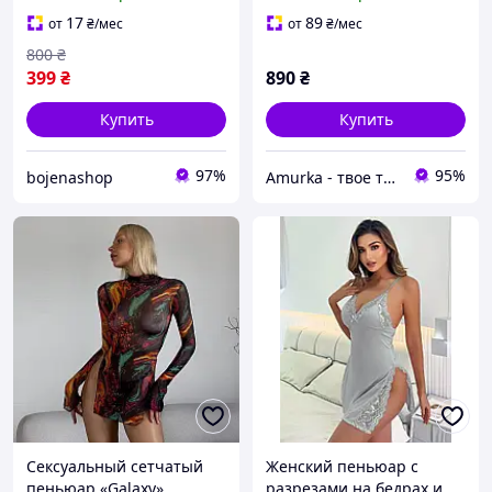
стрингами
бельё с трусиками
17
89
от
₴
/мес
от
₴
/мес
800
₴
399
₴
890
₴
Купить
Купить
97%
95%
bojenashop
Amurka - твое тайное оружие
Сексуальный сетчатый
Женский пеньюар с
пеньюар «Galaxy»
разрезами на бедрах и