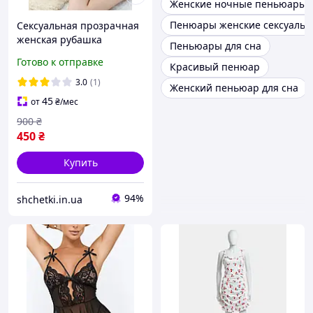
Женские ночные пеньюары
Пенюары женские сексуаль
Сексуальная прозрачная
женская рубашка
Пеньюары для сна
пеньюар, Пеньюар
Готово к отправке
Красивый пенюар
Feeling, Прозрачный
женский пеньюар с
3.0
(1)
Женский пеньюар для сна
кружевом
45
от
₴
/мес
900
₴
450
₴
Купить
94%
shchetki.in.ua