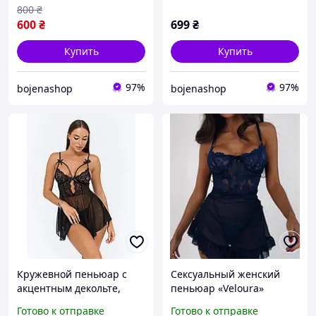
800
₴
600
₴
699
₴
Купить
Купить
97%
97%
bojenashop
bojenashop
Кружевной пеньюар с
Сексуальный женский
акцентным декольте,
пеньюар «Veloura»
женский пеньюар с
эротическое кружевное
Готово к отправке
Готово к отправке