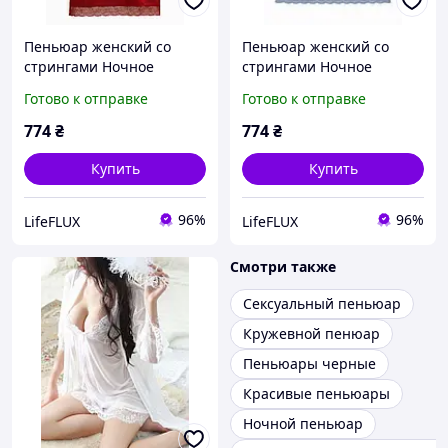
Пеньюар женский со
Пеньюар женский со
стрингами Ночное
стрингами Ночное
признание Apmi красный
признание Apmi серый
Готово к отправке
Готово к отправке
774
₴
774
₴
Купить
Купить
96%
96%
LifeFLUX
LifeFLUX
Смотри также
Сексуальный пеньюар
Кружевной пенюар
Пеньюары черные
Красивые пеньюары
Ночной пеньюар