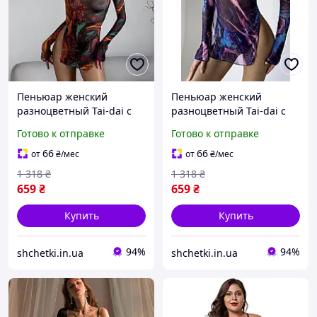
Пеньюар женский
Пеньюар женский
разноцветный Tai-dai с
разноцветный Tai-dai с
рукавами трусиками в
рукавами трусиками в
Готово к отправке
Готово к отправке
комплекте огонь S
комплекте космос S
66
66
от
₴
/мес
от
₴
/мес
1 318
₴
1 318
₴
659
₴
659
₴
Купить
Купить
94%
94%
shchetki.in.ua
shchetki.in.ua