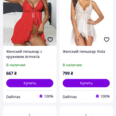
Женский пеньюар с
Женский пеньюар Viola
кружевом Armonía
В наличии
В наличии
667
₴
799
₴
Купить
Купить
100%
100%
DaRinas
DaRinas