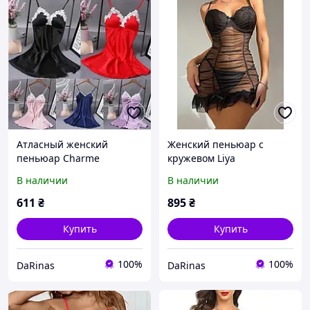
Атласный женский
Женский пеньюар с
пеньюар Charme
кружевом Liya
В наличии
В наличии
611
₴
895
₴
Купить
Купить
100%
100%
DaRinas
DaRinas