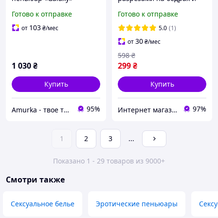
женский прозрачный
регулируемыми
Готово к отправке
Готово к отправке
комплект с тай-дай
бретелями серый XS
принтом и трусиками-
103
от
₴
/мес
5.0
(1)
стрингами
30
от
₴
/мес
598
₴
1 030
₴
299
₴
Купить
Купить
95%
97%
Amurka - твое тайное оружие
Интернет магазин MegaTextile
1
2
3
...
Показано 1 - 29 товаров из 9000+
Смотри также
Сексуальное белье
Эротические пеньюары
Секс