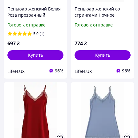
Пеньюар женский Белая
Пеньюар женский со
Роза прозрачный
стрингами Ночное
сетчатый комплект белья
признание Apmi черный
Готово к отправке
Готово к отправке
Yiyue белый
5.0
(1)
697
₴
774
₴
Купить
Купить
96%
96%
LifeFLUX
LifeFLUX