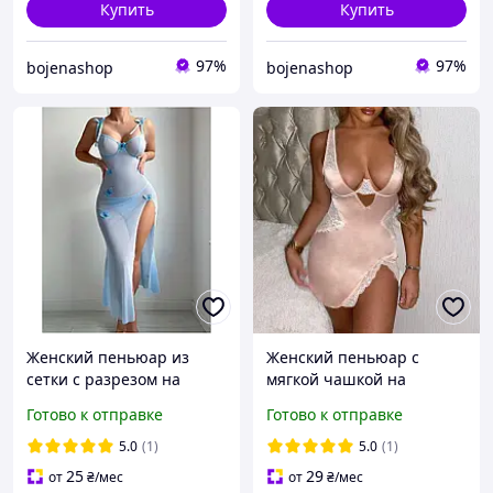
Купить
Купить
97%
97%
bojenashop
bojenashop
Женский пеньюар из
Женский пеньюар с
сетки с разрезом на
мягкой чашкой на
бедре, нежное бельё с
косточках и стрингами,
Готово к отправке
Готово к отправке
завязками на бретелях,
кружевной комплект с
воздушный голубой
регулируемыми
5.0
(1)
5.0
(1)
пеньюар
бретелями
25
29
от
₴
/мес
от
₴
/мес