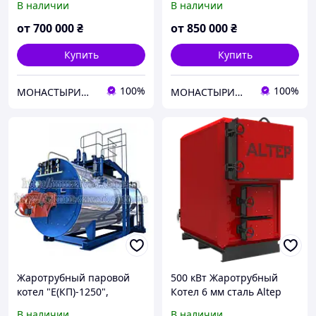
В наличии
В наличии
жаротрубный, Котел для
жаротрубный, Котел для
производства
производства
от
700 000
₴
от
850 000
₴
жаротрубный
жаротрубный
Купить
Купить
100%
100%
МОНАСТЫРИЩЕНСКИЙ ЗАВОД КОТЕЛЬНОГО ОБОРУДОВАНИЯ
МОНАСТЫРИЩЕНСКИЙ ЗАВОД КОТЕЛЬНОГО ОБОРУДОВАНИЯ
Жаротрубный паровой
500 кВт Жаротрубный
котел "Е(КП)-1250",
Котел 6 мм сталь Altep
Паровой котел
MAX
В наличии
В наличии