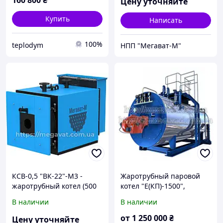
160 800
₴
Цену уточняйте
Купить
Написать
100%
teplodym
НПП "Мегават-М"
КСВ-0,5 "ВК-22"-М3 -
Жаротрубный паровой
жаротрубный котел (500
котел "Е(КП)-1500",
кВт)
Паровой котел
В наличии
В наличии
жаротрубный, Котел для
производства
от
1 250 000
₴
Цену уточняйте