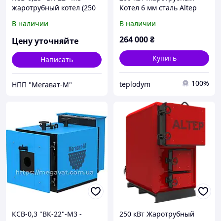
жаротрубный котел (250
Котел 6 мм сталь Altep
кВт)
MAX
В наличии
В наличии
264 000
₴
Цену уточняйте
Купить
Написать
100%
teplodym
НПП "Мегават-М"
КСВ-0,3 "ВК-22"-М3 -
250 кВт Жаротрубный