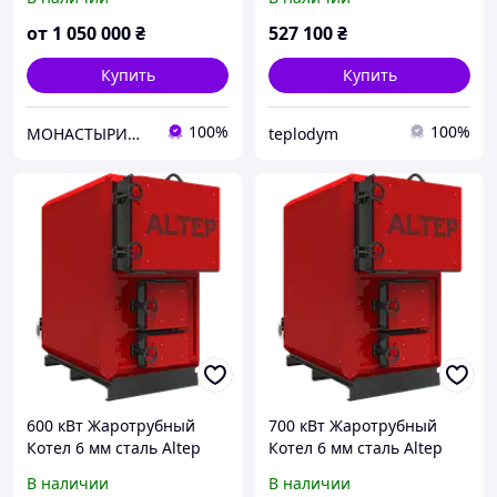
жаротрубный, Котел для
производства
от
1 050 000
₴
527 100
₴
жаротрубный
Купить
Купить
100%
100%
МОНАСТЫРИЩЕНСКИЙ ЗАВОД КОТЕЛЬНОГО ОБОРУДОВАНИЯ
teplodym
600 кВт Жаротрубный
700 кВт Жаротрубный
Котел 6 мм сталь Altep
Котел 6 мм сталь Altep
MAX
MAX
В наличии
В наличии