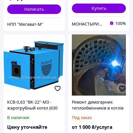
жаротрубный
Купить
Написать
100%
МОНАСТЫРИЩЕНСКИЙ ЗАВОД КОТЕЛЬНОГО ОБОРУДОВАНИЯ
НПП "Мегават-М"
КСВ-0,63 "ВК-22"-М3 -
Ремонт димогарних
жаротрубный котел (630
теплообмінників в котлів
кВт)
В наличии
Под заказ
Цену уточняйте
от
1 000
₴/услуга