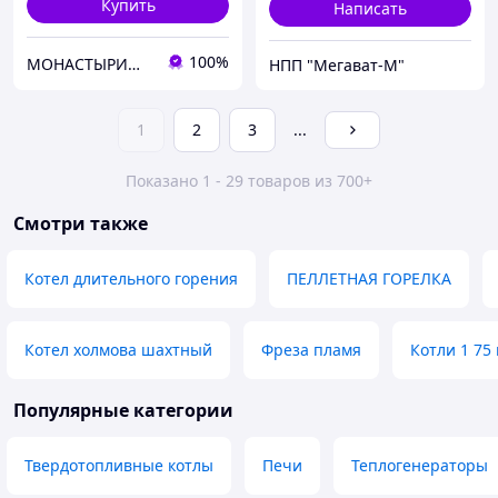
Купить
Написать
100%
МОНАСТЫРИЩЕНСКИЙ ЗАВОД КОТЕЛЬНОГО ОБОРУДОВАНИЯ
НПП "Мегават-М"
1
2
3
...
Показано 1 - 29 товаров из 700+
Смотри также
Котел длительного горения
ПЕЛЛЕТНАЯ ГОРЕЛКА
Котел холмова шахтный
Фреза пламя
Котли 1 75 
Популярные категории
Твердотопливные котлы
Печи
Теплогенераторы