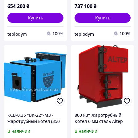
654 200
₴
737 100
₴
Купить
Купить
100%
100%
teplodym
teplodym
КСВ-0,35 "ВК-22"-М3 -
800 кВт Жаротрубный
жаротрубный котел (350
Котел 6 мм сталь Altep
кВт)
MAX
В наличии
В наличии