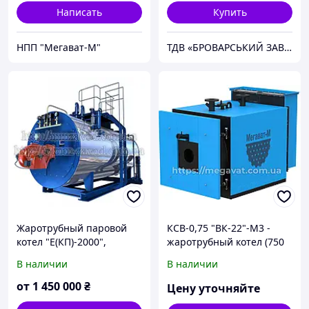
Написать
Купить
НПП "Мегават-М"
ТДВ «БРОВАРСЬКИЙ ЗАВОД КОТЕЛЬНОГО УСТАТКУВАННЯ АРДЕНЗ»
Жаротрубный паровой
КСВ-0,75 "ВК-22"-М3 -
котел "Е(КП)-2000",
жаротрубный котел (750
Паровой котел
кВт)
В наличии
В наличии
жаротрубный, Котел для
производства
от
1 450 000
₴
Цену уточняйте
жаротрубный