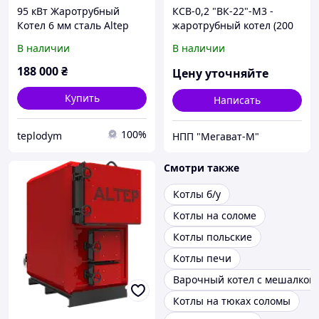
95 кВт Жаротрубный
КСВ-0,2 "ВК-22"-М3 -
Котел 6 мм сталь Altep
жаротрубный котел (200
MAX
кВт)
В наличии
В наличии
188 000
₴
Цену уточняйте
Купить
Написать
100%
teplodym
НПП "Мегават-М"
Смотри также
Котлы б/у
Котлы на соломе
Котлы польские
Котлы печи
Варочный котел с мешалкой
Котлы на тюках соломы