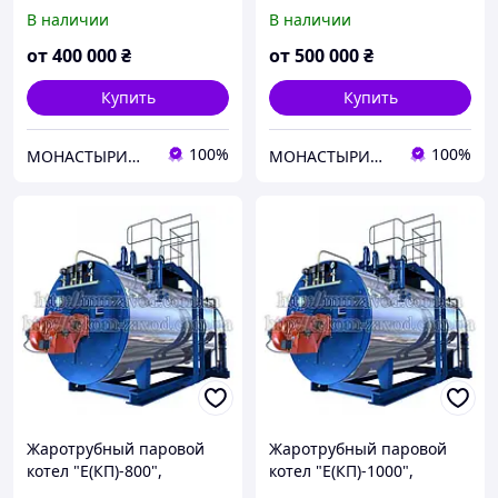
Паровой котле для
Паровой котел для
В наличии
В наличии
производства,
завода, Паровой котел
Жаротрубный котел для
для предприятия
от
400 000
₴
от
500 000
₴
завода
Купить
Купить
100%
100%
МОНАСТЫРИЩЕНСКИЙ ЗАВОД КОТЕЛЬНОГО ОБОРУДОВАНИЯ
МОНАСТЫРИЩЕНСКИЙ ЗАВОД КОТЕЛЬНОГО ОБОРУДОВАНИЯ
Жаротрубный паровой
Жаротрубный паровой
котел "Е(КП)-800",
котел "Е(КП)-1000",
Паровой котел
Паровой котел