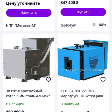
847 400
₴
Цену уточняйте
Купить
Написать
100%
teplodym
НПП "Мегават-М"
38 кВт Жаротрубный
КСВ-0,4 "ВК-22"-М3 -
котел 6 мм сталь Альмакс
жаротрубный котел (400
T-Pel
кВт)
В наличии
В наличии