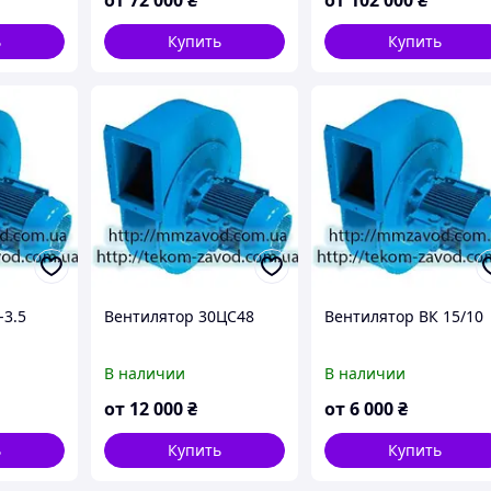
ь
Купить
Купить
-3.5
Вентилятор 30ЦС48
Вентилятор ВК 15/10
В наличии
В наличии
от
12 000
₴
от
6 000
₴
ь
Купить
Купить