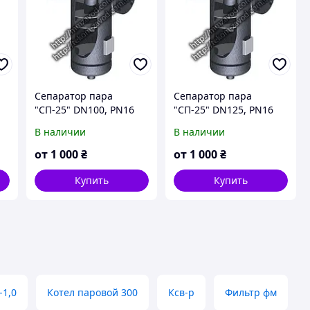
Сепаратор пара
Сепаратор пара
"СП-25" DN100, PN16
"СП-25" DN125, PN16
В наличии
В наличии
от
1 000
₴
от
1 000
₴
Купить
Купить
-1,0
Котел паровой 300
Ксв-р
Фильтр фм