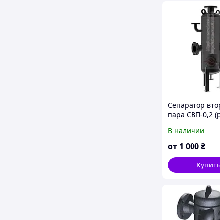
Сепаратор вто
пара СВП-0,2 (р
т.п/час)
В наличии
от
1 000
₴
Купит