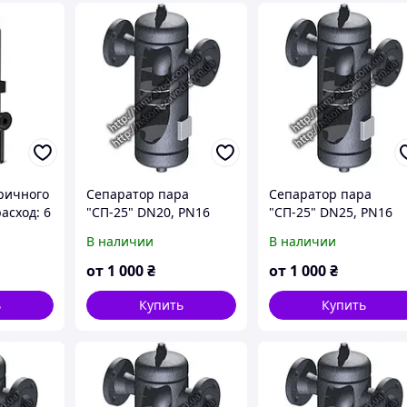
ричного
Сепаратор пара
Сепаратор пара
асход: 6
"СП-25" DN20, PN16
"СП-25" DN25, PN16
В наличии
В наличии
от
1 000
₴
от
1 000
₴
ь
Купить
Купить