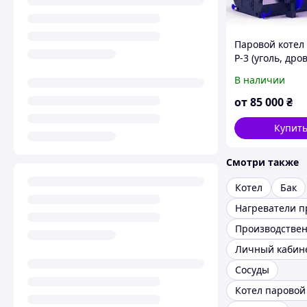
Паровой котел 
Р-3 (уголь, дров
пеллета, брикет
В наличии
Производстве
твердотоплив
от
85 000
₴
паровой котел
Купит
Смотри также
Котел
Бак
Личный кабин
Сосуды
Котел паровой