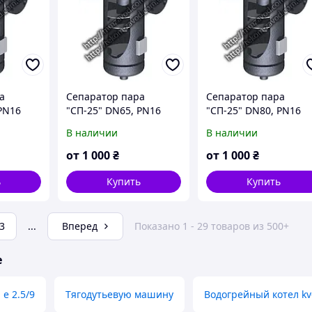
а
Сепаратор пара
Сепаратор пара
PN16
"СП-25" DN65, PN16
"СП-25" DN80, PN16
В наличии
В наличии
от
1 000
₴
от
1 000
₴
ь
Купить
Купить
3
...
Вперед
Показано 1 - 29 товаров из 500+
е
е 2.5/9
Тягодутьевую машину
Водогрейный котел kv