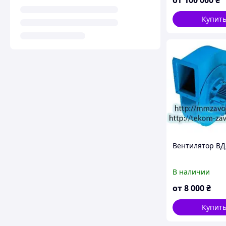
Купит
Вентилятор ВД
В наличии
от
8 000
₴
Купит