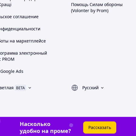
Кращі
Помощь Силам обороны
(Volonter by Prom)
льское соглашение
онфиденциальности
боты на маркетплейсе
рограмма электронный
с PROM
 Google Ads
ветлая
Русский
BETA
Насколько
Рассказать
удобно на проме?