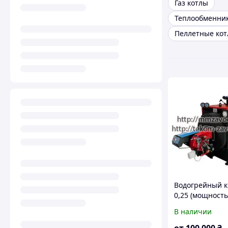
Газ котлы
Пеллетные ко
Водогрейный к
0,25 (мощность
кВт)
В наличии
от
100 000
₴