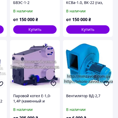
БВЭС-1-2
КСВа-1.0, ВК-22 (газ,
мазут, печное топливо)
В наличии
В наличии
от
150 000
₴
от
150 000
₴
Купить
Купить
Паровой котел Е-1,0-
Вентилятор ВД-2,7
(2
1,4Р (каменный и
бурый уголь), Паровой
В наличии
В наличии
котел под бурый уголь,
котел паровой для
от
205 000
₴
от
6 000
₴