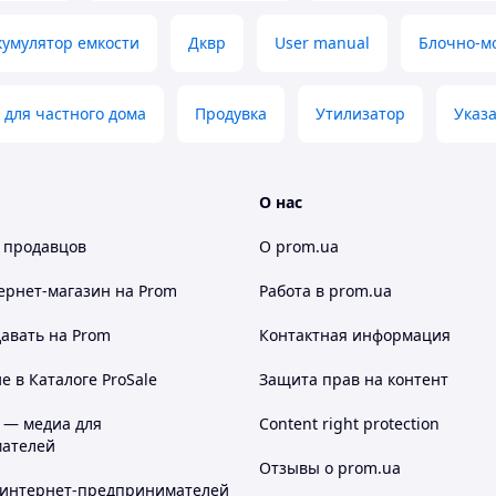
кумулятор емкости
Дквр
User manual
Блочно-м
 для частного дома
Продувка
Утилизатор
Указ
О нас
 продавцов
О prom.ua
ернет-магазин
на Prom
Работа в prom.ua
авать на Prom
Контактная информация
 в Каталоге ProSale
Защита прав на контент
 — медиа для
Content right protection
ателей
Отзывы о prom.ua
 интернет-предпринимателей