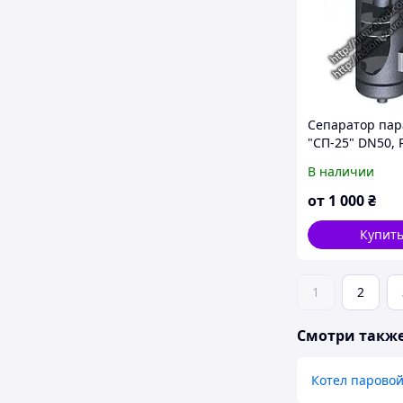
Сепаратор пар
"СП-25" DN50, 
В наличии
от
1 000
₴
Купит
1
2
Смотри такж
Котел паровой 