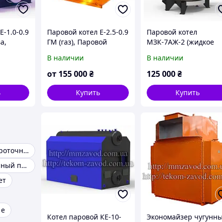
Е-1.0-0.9
Паровой котел Е-2.5-0.9
Паровой котел
а,
ГМ (газ), Паровой
МЗК-7АЖ-2 (жидкое
),
газовый котел, Котел
топливо), Паровой
В наличии
В наличии
нный
паровой газовый,
котел на жидком
ный
Промышленный
топливе, Котел
от
155 000
₴
125 000
₴
газовый котел
паровой для завода
ь
Купить
Купить
Нагреватели проточной воды
Производственный паровой котел
ет
 е
Котел паровой КЕ-10-
Экономайзер чугунн