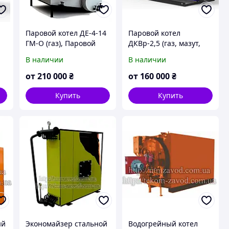
Паровой котел ДЕ-4-14
Паровой котел
ГМ-О (газ), Паровой
ДКВр-2,5 (газ, мазут,
котел на газу,
жидкое топливо),
В наличии
В наличии
Промышленный
Паровой котел на
паровой котел
жидком топливе, Котел
от
210 000
₴
от
160 000
₴
паровой на газу
Купить
Купить
ый
Экономайзер стальной
Водогрейный котел