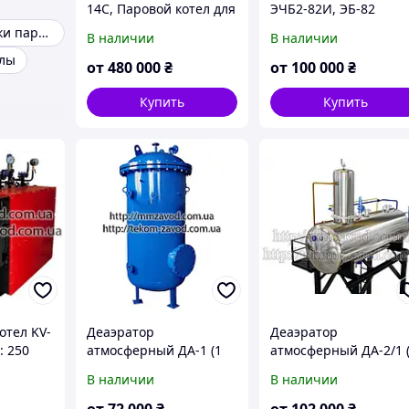
14С, Паровой котел для
ЭЧБ2-82И, ЭБ-82
завода, Паровой
Теплообменники пароводяные
В наличии
В наличии
твердотопливный
тлы
котел для
от
480 000
₴
от
100 000
₴
производства
Купить
Купить
отел KV-
Деаэратор
Деаэратор
: 250
атмосферный ДА-1 (1
атмосферный ДА-2/1 
м.куб/час)
м.куб/час)
В наличии
В наличии
от
72 000
₴
от
102 000
₴