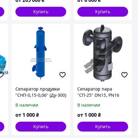
завода
Купить
Купить
Сепаратор продувки
Сепаратор пара
"СНП-0,15-0,06" (Ду-300)
"СП-25" DN15, PN16
В наличии
В наличии
от
1 000
₴
от
1 000
₴
Купить
Купить