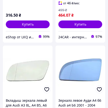
46
от
₴
/мес
499
₴
316
.50
₴
464
.07
₴
Купить
Купить
99%
97%
eShop от LKQ интернет-магазин автозапчастей
24CAR - интернет магазин запчастей и аксессуаров
Вкладыш зеркала левый
Зеркало левое Ауди А4 б6
для Audi A3 8L, A4 B5, A6
Audi a4 b6 2001 - 2004