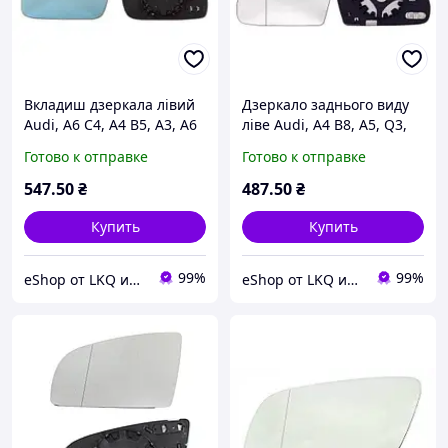
Вкладиш дзеркала лівий
Дзеркало заднього виду
Audi, A6 C4, A4 B5, A3, A6
ліве Audi, A4 B8, A5, Q3,
C5, A8 D2, 94-98р, Alkar
A3, A8 D3, A6 C6, 07-17р
Готово к отправке
Готово к отправке
6451500
Alkar 6471795
547
.50
₴
487
.50
₴
Купить
Купить
99%
99%
eShop от LKQ интернет-магазин автозапчастей
eShop от LKQ интернет-магазин автозапчастей