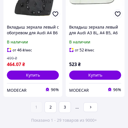
Вкладыш зеркала левый с
Вкладыш зеркала левый
обогревом для Audi A4 B6
для Audi A3 8L, A4 B5, A6
2001-2004
C5
В наличии
В наличии
46
52
от
₴
/мес
от
₴
/мес
499
₴
464
.07
₴
523
₴
Купить
Купить
96%
96%
MODECAR
MODECAR
1
2
3
...
Показано 1 - 29 товаров из 9000+