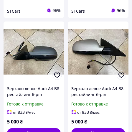
96%
96%
STCars
STCars
Зеркало левое Audi A4 B8
Зеркало левое Audi A4 B8
рестайлинг 6-pin
рестайлинг 6-pin
E1021053 в цвет LY7G
E1021053 в цвет LY7G
Готово к отправке
Готово к отправке
833
833
от
₴
/мес
от
₴
/мес
5 000
₴
5 000
₴