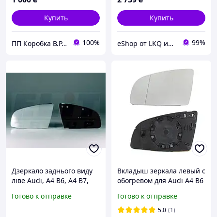
Купить
Купить
100%
99%
ПП Коробка В.Р. - Автозапчасти
eShop от LKQ интернет-магазин автозапчастей
Дзеркало заднього виду
Вкладыш зеркала левый с
ліве Audi, A4 B6, A4 B7,
обогревом для Audi A4 B6
A3, A6 C6, 00-05р Alkar
2001-2004
Готово к отправке
Готово к отправке
6423503
5.0
(1)