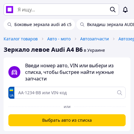
Боковые зеркала audi a6 c5
Вкладиш зеркала AUDI
Каталог товаров
Авто - мото
Автозапчасти
Автозе
Зеркало левое Audi A4 B6
в Украине
Введи номер авто, VIN или выбери из
списка, чтобы быстрее найти нужные
запчасти
UA
или
Выбрать авто из списка