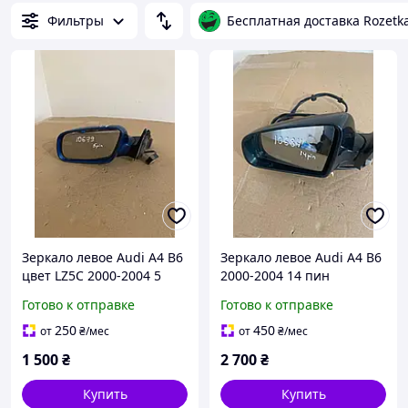
Фильтры
Бесплатная доставка Rozetk
Зеркало левое Audi A4 B6
Зеркало левое Audi A4 B6
цвет LZ5C 2000-2004 5
2000-2004 14 пин
пин 8E1858532
E1010681
Готово к отправке
Готово к отправке
250
450
от
₴
/мес
от
₴
/мес
1 500
₴
2 700
₴
Купить
Купить