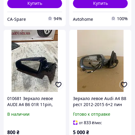
Купить
Купить
94%
100%
CA-Spare
Avtohome
010681 Зеркало левое
Зеркало левое Audi A4 B8
AUDI A4 B6 01R 11pin,
рест 2012-2015 6+2 пин
21352232 ДЕФЕКТ
цвет LY7G 8K1857409
В наличии
Готово к отправке
833
от
₴
/мес
800
₴
5 000
₴