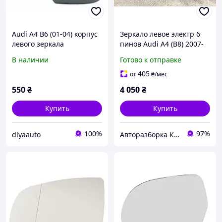
Audi A4 B6 (01-04) корпус
Зеркало левое электр 6
левого зеркала
пинов Audi A4 (B8) 2007-
2015 303523
В наличии
Готово к отправке
405
от
₴
/мес
550
₴
4 050
₴
Купить
Купить
100%
97%
dlyaauto
Авторазборка Киев б/у автозапчасти