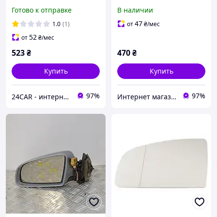
C5
Готово к отправке
В наличии
47
1.0
(1)
от
₴
/мес
52
от
₴
/мес
523
₴
470
₴
Купить
Купить
97%
97%
24CAR - интернет магазин запчастей и аксессуаров
Интернет магазин - Faraplus