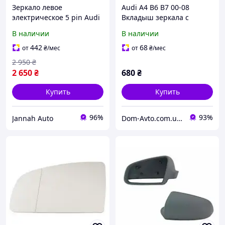
Зеркало левое
Audi A4 B6 B7 00-08
электрическое 5 pin Audi
Вкладыш зеркала с
A4 B6 2000-2004 Зеркало
подогревом левое
В наличии
В наличии
левое Ауди а4 б6
50009FA0
442
68
от
₴
/мес
от
₴
/мес
2 950
₴
2 650
₴
680
₴
Купить
Купить
96%
93%
Jannah Auto
Dom-Avto.com.ua - Запчастини та аксесуари за вигідною ціною