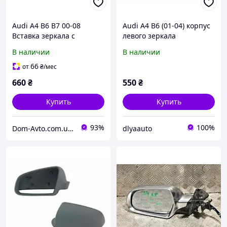
Audi A4 B6 B7 00-08
Audi A4 B6 (01-04) корпус
Вставка зеркала с
левого зеркала
подогревом левая
В наличии
В наличии
66
от
₴
/мес
660
₴
550
₴
Купить
Купить
93%
100%
Dom-Avto.com.ua - Запчастини та аксесуари за вигідною ціною
dlyaauto