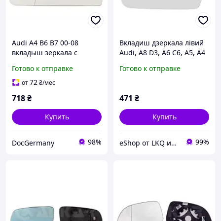
Audi A4 B6 B7 00-08
Вкладиш дзеркала лівий
вкладыш зеркала с
Audi, A8 D3, A6 C6, A5, A4
обогревом левая сторона,
B8, A3, Q3, 02-10р,
Готово к отправке
Готово к отправке
арт. DA-12820
Starline CP AI-A3-03-3580L
72
от
₴
/мес
718
₴
471
₴
Купить
Купить
98%
99%
DocGermany
eShop от LKQ интернет-магазин автозапчастей