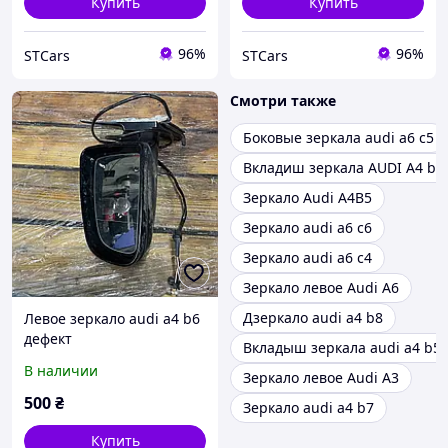
Купить
Купить
96%
96%
STCars
STCars
Смотри также
Боковые зеркала audi a6 c5
Вкладиш зеркала AUDI A4 b8
Зеркало Audi A4B5
Зеркало audi a6 c6
Зеркало audi a6 c4
Зеркало левое Audi A6
Дзеркало audi a4 b8
Левое зеркало audi a4 b6
дефект
Вкладыш зеркала audi a4 b5
В наличии
Зеркало левое Audi A3
500
₴
Зеркало audi a4 b7
Купить