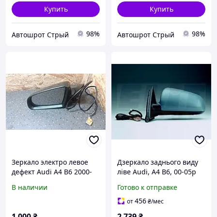
Купить
Купить
98%
98%
Автошрот Стрый
Автошрот Стрый
Зеркало электро левое
Дзеркало заднього виду
дефект Audi A4 B6 2000-
ліве Audi, A4 B6, 00-05р
2004 года
Alkar 6127503
В наличии
Готово к отправке
456
от
₴
/мес
1 000
₴
2 739
₴