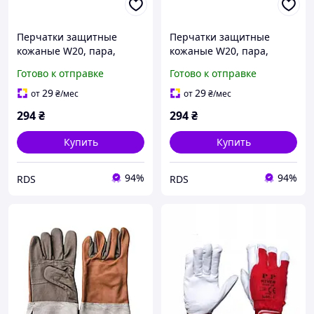
Перчатки защитные
Перчатки защитные
кожаные W20, пара,
кожаные W20, пара,
размер 11 (5350000011)
размер 9 (5350000009)
Готово к отправке
Готово к отправке
29
29
от
₴
/мес
от
₴
/мес
294
₴
294
₴
Купить
Купить
94%
94%
RDS
RDS