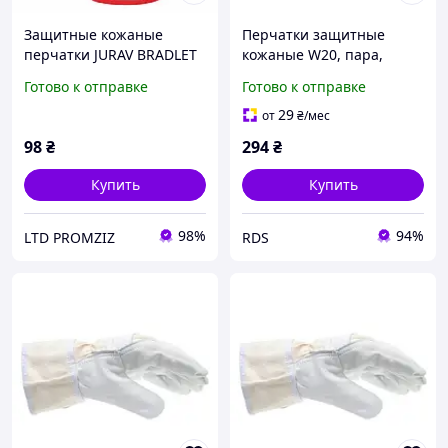
Защитные кожаные
Перчатки защитные
перчатки JURAV BRADLET
кожаные W20, пара,
J-BRADLET BW размер 10,
размер 10 (5350000010)
Готово к отправке
Готово к отправке
рабочие перчатки из
козьей кожи
29
от
₴
/мес
98
₴
294
₴
Купить
Купить
98%
94%
LTD PROMZIZ
RDS