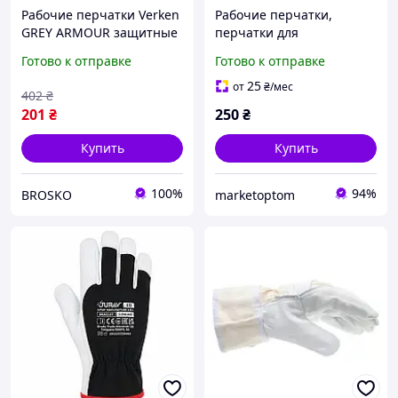
Рабочие перчатки Verken
Рабочие перчатки,
GREY ARMOUR защитные
перчатки для
кожаные для
пчеловодов, кожаные
Готово к отправке
Готово к отправке
строительства и ремонта
перчатки рабочие,
прочные и удобные
перчатки защитные,
25
от
₴
/мес
402
₴
перчатки для пасеки
201
₴
250
₴
Купить
Купить
100%
94%
BROSKO
marketoptom