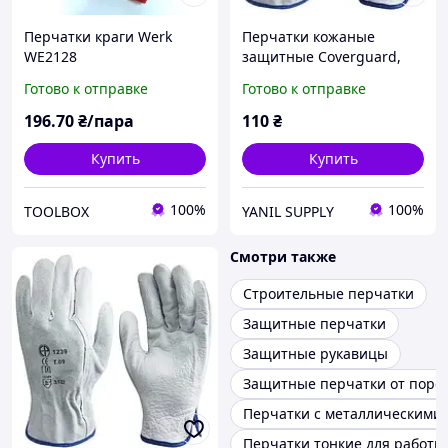
Перчатки краги Werk
Перчатки кожаные
WE2128
защитные Coverguard,
размер 10, белые (1240)
Готово к отправке
Готово к отправке
196
.70
₴/пара
110
₴
Купить
Купить
100%
100%
TOOLBOX
YANIL SUPPLY
Смотри также
Строительные перчатки
Защитные перчатки
Защитные рукавицы
Защитные перчатки от порезов
Перчатки с металлическими 
Перчатки тонкие для работы