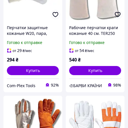
Перчатки защитные
Рабочие перчатки краги
кожаные W20, пара,
кожаные 40 см. TER250
размер 9 (5350000009)
Готово к отправке
Готово к отправке
29
54
от
₴
/мес
от
₴
/мес
294
₴
540
₴
Купить
Купить
92%
98%
Com-Plex Tools
🎨БАРВИ КРАЇНИ