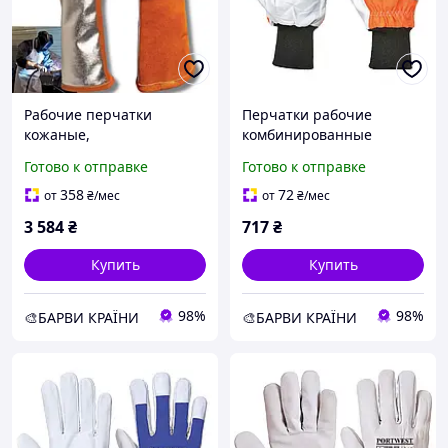
Рабочие перчатки
Перчатки рабочие
кожаные,
комбинированные
алюминированный
кожаные для защиты от
Готово к отправке
Готово к отправке
кевлар 40см TERK400
цепной пилы (Класс 0)
PORTWEST A290
358
72
от
₴
/мес
от
₴
/мес
3 584
₴
717
₴
Купить
Купить
98%
98%
🎨БАРВИ КРАЇНИ
🎨БАРВИ КРАЇНИ