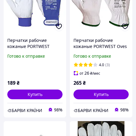
Перчатки рабочие
Перчатки рабочие
кожаные PORTWEST
кожаные PORTWEST Oves
Tergsus A250
Driver A260
Готово к отправке
Готово к отправке
4.0
(3)
26
от
₴
/мес
189
₴
265
₴
Купить
Купить
98%
98%
🎨БАРВИ КРАЇНИ
🎨БАРВИ КРАЇНИ