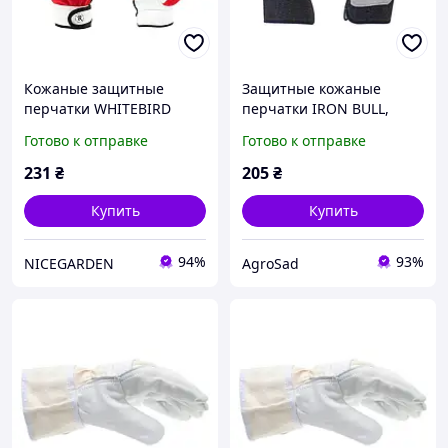
Кожаные защитные
Защитные кожаные
перчатки WHITEBIRD
перчатки IRON BULL,
FLEX, блистер, размер 9,
размер 101 2, RWIB105
Готово к отправке
Готово к отправке
RWWBF9
AGS
231
₴
205
₴
Купить
Купить
94%
93%
NICEGARDEN
AgroSad