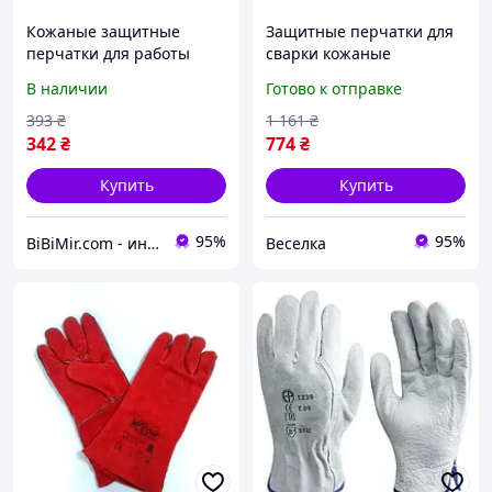
Кожаные защитные
Защитные перчатки для
перчатки для работы
сварки кожаные
размер 10 Hogert артикул
удлиненные для защиты
В наличии
Готово к отправке
в скобках (HT5K730-10)
рук от высоких
температур и
393
₴
1 161
₴
механических
342
₴
774
₴
повреждений FLAME
Купить
Купить
95%
95%
BiBiMir.com - интернет-магазин автоаксессуаров
Веселка