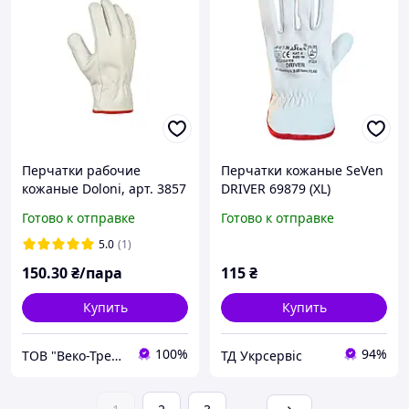
Перчатки рабочие
Перчатки кожаные SeVen
кожаные Doloni, арт. 3857
DRIVER 69879 (XL)
Готово к отправке
Готово к отправке
5.0
(1)
150
.30
₴/пара
115
₴
Купить
Купить
100%
94%
ТОВ "Веко-Трейд"
ТД Укрсервіс