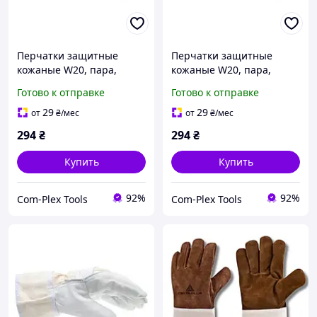
Перчатки защитные
Перчатки защитные
кожаные W20, пара,
кожаные W20, пара,
размер 10 (5350000010)
размер 11 (5350000011)
Готово к отправке
Готово к отправке
29
29
от
₴
/мес
от
₴
/мес
294
₴
294
₴
Купить
Купить
92%
92%
Com-Plex Tools
Com-Plex Tools