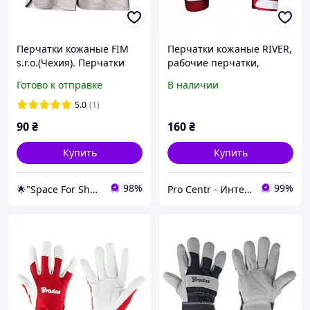
Перчатки кожаные FIM
Перчатки кожаные RIVER,
s.r.o.(Чехия). Перчатки
рабочие перчатки,
рабочие
защитные рабочие
Готово к отправке
В наличии
перчатки
5.0
(1)
90
₴
160
₴
Купить
Купить
98%
99%
🌟"Space For Shop" Интернет-магазин
Pro Centr - Интернет-магазин спецодежды, спецобуви и средств индивидуальной защиты