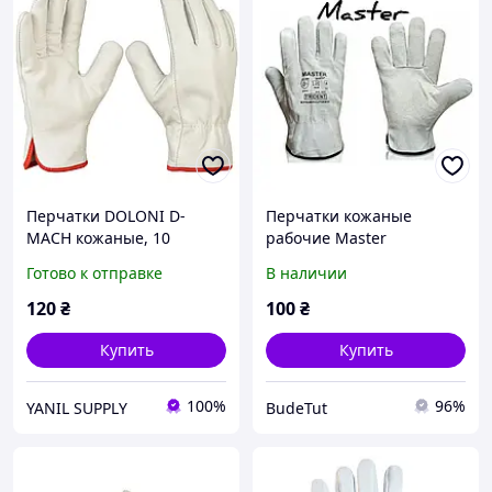
Перчатки DOLONI D-
Перчатки кожаные
MACH кожаные, 10
рабочие Master
размер (3857)
Готово к отправке
В наличии
120
₴
100
₴
Купить
Купить
100%
96%
YANIL SUPPLY
BudeTut