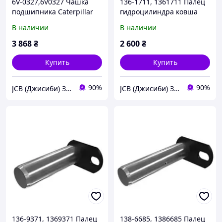
6V-0327,6V0327 Чашка
136-1711, 1361711 Палец
подшипника Caterpillar
гидроцилиндра ковша
Caterpillar 962G, 972G,
В наличии
В наличии
972H
3 868
₴
2 600
₴
Купить
Купить
90%
90%
JCB (Джисиби) Запчасти - Сервис - Ремонт спецтехники
JCB (Джисиби) Запчасти - Сервис - Ремонт спецтехники
136-9371, 1369371 Палец
138-6685, 1386685 Палец