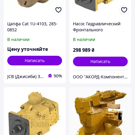
Цапфа Cat 1U-4103, 285-
Насос Гидравлический
0852
Фронтального
Погрузчика САТ 988К
В наличии
В наличии
Цену уточняйте
298 989
₴
Написать
Написать
90%
JCB (Джисиби) Запчасти - Сервис - Ремонт спецтехники
ООО "АКОРД-Компонент репаир"