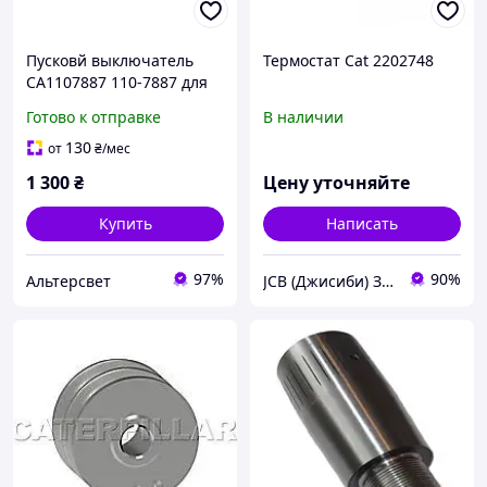
Пусковй выключатель
Термостат Cat 2202748
CA1107887 110-7887 для
погрузчика Caterpillar
Готово к отправке
В наличии
414E 416E 416F, трактора
D10T, катка CB-22B
130
от
₴
/мес
1107887
1 300
₴
Цену уточняйте
Купить
Написать
97%
90%
Альтерсвет
JCB (Джисиби) Запчасти - Сервис - Ремонт спецтехники