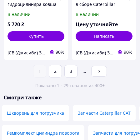
гидроцилиндра ковша
в сборе Caterpillar
Caterpillar 962G, 972G,
В наличии
В наличии
972H
5 720
₴
Цену уточняйте
Купить
Написать
90%
90%
JCB (Джисиби) Запчасти - Сервис - Ремонт спецтехники
JCB (Джисиби) Запчасти - Сервис - Ремонт спецтехники
1
2
3
...
Показано 1 - 29 товаров из 400+
Смотри также
Шкворень для погрузчика
Запчасти Caterpillar CAT
Ремкомплект цилиндра поворота
Запчасти для погруз