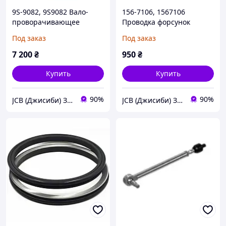
9S-9082, 9S9082 Вало-
156-7106, 1567106
проворачивающее
Проводка форсунок
устройство Caterpillar
Caterpillar
Под заказ
Под заказ
7 200
₴
950
₴
Купить
Купить
90%
90%
JCB (Джисиби) Запчасти - Сервис - Ремонт спецтехники
JCB (Джисиби) Запчасти - Сервис - Ремонт спецтехники