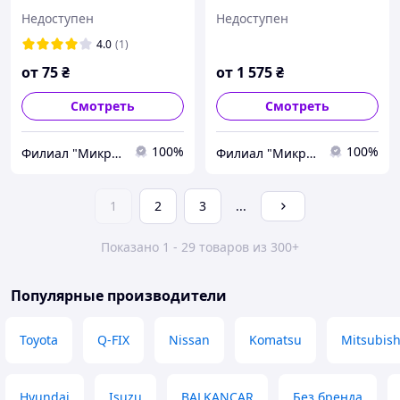
Балканкар ДВ1792
Недоступен
Недоступен
4.0
(1)
от
75
₴
от
1 575
₴
Смотреть
Смотреть
100%
100%
Филиал "Микро-Ф Запорожье" ООО "Микро-Ф"
Филиал "Микро-Ф Запорожье" ООО "Микро-Ф"
1
2
3
...
Показано 1 - 29 товаров из 300+
Популярные производители
Toyota
Q-FIX
Nissan
Komatsu
Mitsubish
Hyundai
Isuzu
BALKANCAR
Без бренда