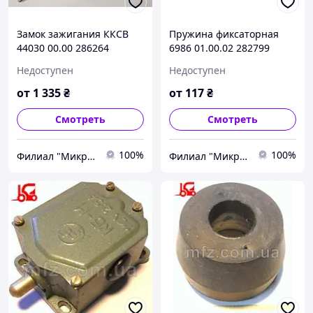
Замок зажигания ККСВ
Пружина фиксаторная
44030 00.00 286264
6986 01.00.02 282799
286265 Балканкар ЕВ687
Балканкар ДВ1792
Недоступен
Недоступен
ЕВ717 ЕВ735
от
1 335
₴
от
117
₴
Смотреть
Смотреть
100%
100%
Филиал "Микро-Ф Запорожье" ООО "Микро-Ф"
Филиал "Микро-Ф Запорожье" ООО "Микро-Ф"