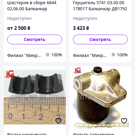
Шестерня в сборе 6844
Глушитель 5741 03.00.00
02.06.00 Балканкар
178017 Балканкар ДВ1792
ДВ1792
Недоступен
Недоступен
от
2 500
₴
3 423
₴
Смотреть
Смотреть
100%
100%
Филиал "Микро-Ф Запорожье" ООО "Микро-Ф"
Филиал "Микро-Ф Запорожье" ООО "Микро-Ф"
Втулка коническая
Фильтр гидравлики