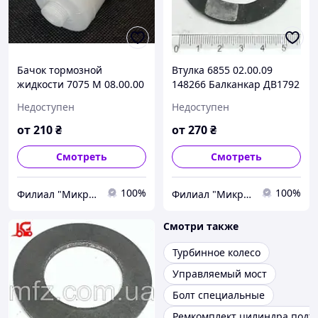
Бачок тормозной
Втулка 6855 02.00.09
жидкости 7075 М 08.00.00
148266 Балканкар ДВ1792
(687.33.2 03.06.00.00)
Недоступен
Недоступен
405982 Балканкар ДВ1792
от
210
₴
от
270
₴
Смотреть
Смотреть
100%
100%
Филиал "Микро-Ф Запорожье" ООО "Микро-Ф"
Филиал "Микро-Ф Запорожье" ООО "Микро-Ф"
Смотри также
Турбинное колесо
Управляемый мост
Болт специальные
Ремкомплект цилиндра подъ