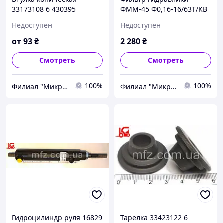
33173108 6 430395
ФММ-45 Ф0,16-16/63Т/КВ
5384-1 00.00
Недоступен
Недоступен
от
93
₴
2 280
₴
Смотреть
Смотреть
100%
100%
Филиал "Микро-Ф Запорожье" ООО "Микро-Ф"
Филиал "Микро-Ф Запорожье" ООО "Микро-Ф"
Гидроцилиндр руля 16829
Тарелка 33423122 6