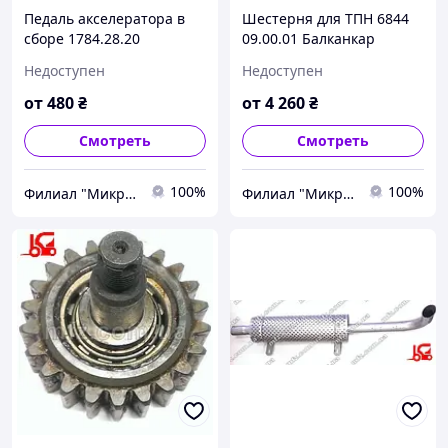
Педаль акселератора в
Шестерня для ТПН 6844
сборе 1784.28.20
09.00.01 Балканкар
01.04.00.00-01 (1784.28.20
ДВ1792
Недоступен
Недоступен
01.04.01.00) 339277
от
480
₴
от
4 260
₴
Смотреть
Смотреть
100%
100%
Филиал "Микро-Ф Запорожье" ООО "Микро-Ф"
Филиал "Микро-Ф Запорожье" ООО "Микро-Ф"