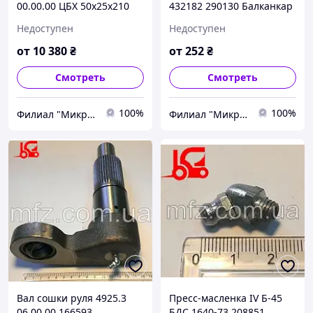
00.00.00 ЦБХ 50х25х210
432182 290130 Балканкар
Балканкар ДВ1733 и
Д3900
Недоступен
Недоступен
БВ2733
от
10 380
₴
от
252
₴
Смотреть
Смотреть
100%
100%
Филиал "Микро-Ф Запорожье" ООО "Микро-Ф"
Филиал "Микро-Ф Запорожье" ООО "Микро-Ф"
Вал сошки руля 4925.3
Пресс-масленка IV Б-45
06.00.00 166593
БДС 1640-73 208851