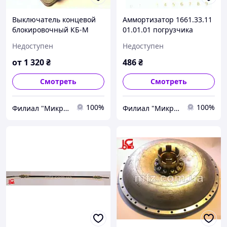
Выключатель концевой
Аммортизатор 1661.33.11
блокировочный КБ-М
01.01.01 погрузчика
4432.1 01.00 КтЕ157
Балканкар ДВ1621
Недоступен
Недоступен
101533 Балканкар ЕВ687
ДВ1661
от
1 320
₴
486
₴
Смотреть
Смотреть
100%
100%
Филиал "Микро-Ф Запорожье" ООО "Микро-Ф"
Филиал "Микро-Ф Запорожье" ООО "Микро-Ф"