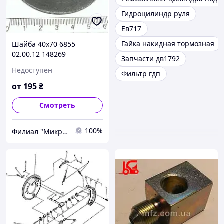
Гидроцилиндр руля
Ев717
Гайка накидная тормозная
Шайба 40х70 6855
02.00.12 148269
Запчасти дв1792
Балканкар ДВ1792
Недоступен
Фильтр гдп
от
195
₴
Смотреть
100%
Филиал "Микро-Ф Запорожье" ООО "Микро-Ф"