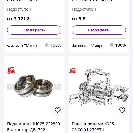
Балканкар ДВ1792
Балканкар ДВ1792
Недоступен
Недоступен
от
2 721
₴
от
9
₴
Смотреть
Смотреть
100%
100%
Филиал "Микро-Ф Запорожье" ООО "Микро-Ф"
Филиал "Микро-Ф Запорожье" ООО "Микро-Ф"
Подшипник ШС25 222809
Вал с шлицами 4925
Балканкар ДВ1792
06.00.01 270874