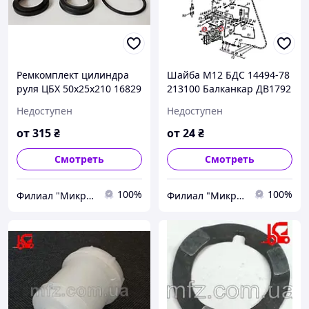
Ремкомплект цилиндра
Шайба М12 БДС 14494-78
руля ЦБХ 50х25х210 16829
213100 Балканкар ДВ1792
151558 Балканкар ДВ1733
Недоступен
Недоступен
БВ2733
от
315
₴
от
24
₴
Смотреть
Смотреть
100%
100%
Филиал "Микро-Ф Запорожье" ООО "Микро-Ф"
Филиал "Микро-Ф Запорожье" ООО "Микро-Ф"