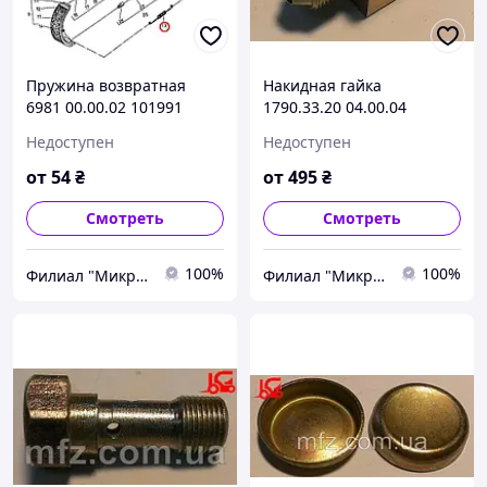
Пружина возвратная
Накидная гайка
6981 00.00.02 101991
1790.33.20 04.00.04
Балканкар ДВ1792
144730 Балканкар ДВ1792
Недоступен
Недоступен
от
54
₴
от
495
₴
Смотреть
Смотреть
100%
100%
Филиал "Микро-Ф Запорожье" ООО "Микро-Ф"
Филиал "Микро-Ф Запорожье" ООО "Микро-Ф"