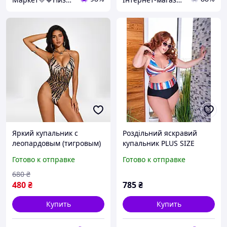
Яркий купальник с
Роздільний яскравий
леопардовым (тигровым)
купальник PLUS SIZE
принтом и открытой
знімними чашками та
Готово к отправке
Готово к отправке
спиной для пляжа 135-
високими плавками
116
680
₴
480
₴
785
₴
Купить
Купить