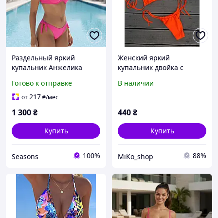
Раздельный яркий
Женский яркий
купальник Анжелика
купальник двойка с
25303 розовый
чашками бифлекс 42-48
Готово к отправке
В наличии
217
от
₴
/мес
1 300
₴
440
₴
Купить
Купить
100%
88%
Seasons
MiKo_shop