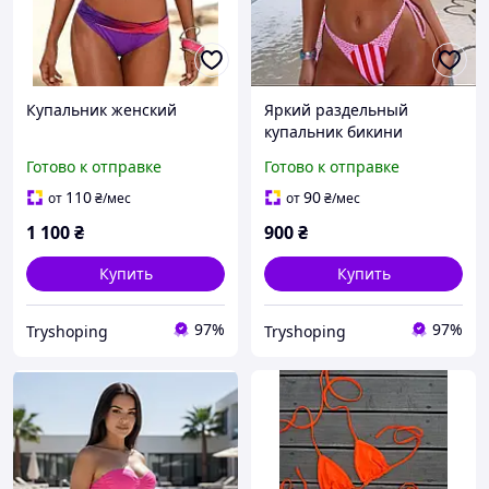
Купальник женский
Яркий раздельный
купальник бикини
Готово к отправке
Готово к отправке
110
90
от
₴
/мес
от
₴
/мес
1 100
₴
900
₴
Купить
Купить
97%
97%
Tryshoping
Tryshoping