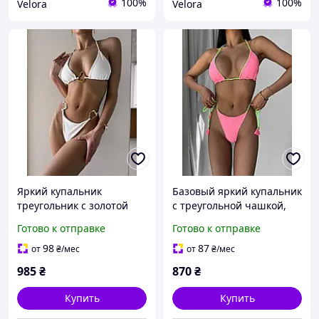
100%
100%
Velora
Velora
Яркий купальник
Базовый яркий купальник
треугольник с золотой
с треугольной чашкой,
фурнитурой, белый |
розовый | Раздельный
Готово к отправке
Готово к отправке
Раздельный купальник с
женский купальник с
треугольной чашкой
треугольной чашкой
98
87
от
₴
/мес
от
₴
/мес
985
₴
870
₴
Купить
Купить