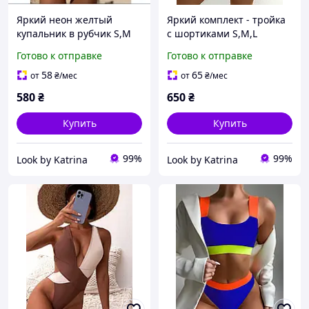
Яркий неон желтый
Яркий комплект - тройка
купальник в рубчик S,М
с шортиками S,M,L
Готово к отправке
Готово к отправке
58
65
от
₴
/мес
от
₴
/мес
580
₴
650
₴
Купить
Купить
99%
99%
Look by Katrina
Look by Katrina