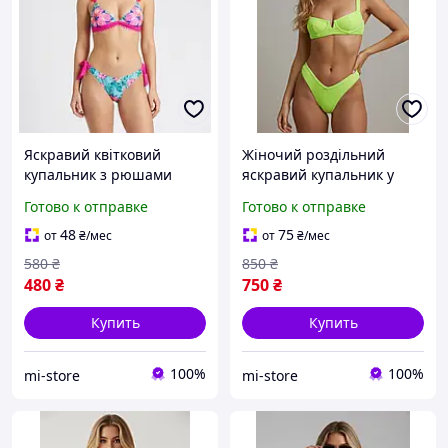
Яскравий квітковий
Жіночий роздільний
купальник з рюшами
яскравий купальник у
роздільний плавки на
рубчик з V-вставкою S
Готово к отправке
Готово к отправке
зав'язках S Різнобарвний
Салатний (6094)
(6031)
48
75
от
₴
/мес
от
₴
/мес
580
₴
850
₴
480
₴
750
₴
Купить
Купить
100%
100%
mi-store
mi-store