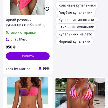
Красивые купальники
Голубые купальники
Купальник монокини
Яркий розовый
купальник с юбочкой S,
Стильный купальник
M, L
Готово к отправке
Купальники на лето
95
от
₴
/мес
Чорный купальник
950
₴
Купить
99%
Look by Katrina