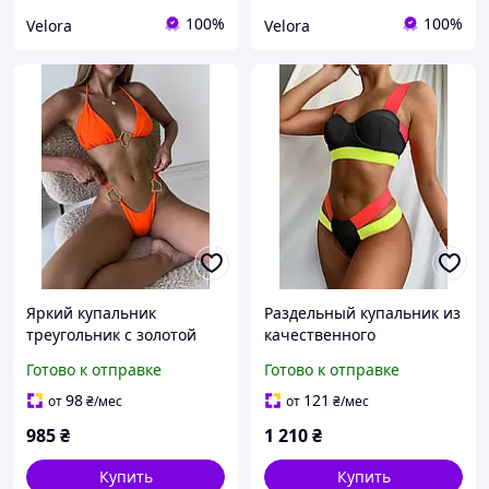
100%
100%
Velora
Velora
Яркий купальник
Раздельный купальник из
треугольник с золотой
качественного
фурнитурой, оранжевый
быстросохнущего
Готово к отправке
Готово к отправке
| Купальник раздельный
эластана на пушапе с
с треугольной чашкой
косточками. Раздельный
98
121
от
₴
/мес
от
₴
/мес
купальник яр
985
₴
1 210
₴
Купить
Купить