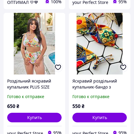
100%
95%
ОПТИМАЛ 💛💙
your Perfect Store
Роздільний яскравий
Яскравий роздільний
купальник PLUS SIZE
купальник-бандо з
знімними чашками та
поролоновими чашками
Готово к отправке
Готово к отправке
високими плавками
650
₴
550
₴
Купить
Купить
95%
95%
your Perfect Store
your Perfect Store