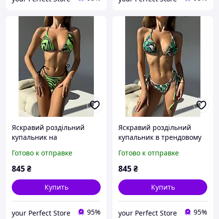
Яскравий роздільний
Яскравий роздільний
купальник на
купальник в трендовому
зав&apos;язках
тропічному принті
Готово к отправке
Готово к отправке
845
₴
845
₴
Купить
Купить
95%
95%
your Perfect Store
your Perfect Store