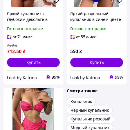
Яркий купальник с
Яркий раздельный
глубоким декольте в
купальник в синем цвете
коричневом с бежевым
М
Готово к отправке
Готово к отправке
цвете S, M, L
71
55
от
₴
/мес
от
₴
/мес
750
₴
712
.50
₴
550
₴
Купить
Купить
99%
99%
Look by Katrina
Look by Katrina
Смотри также
Купальник
Черный купальник
Купальник розовый
Модный купальник