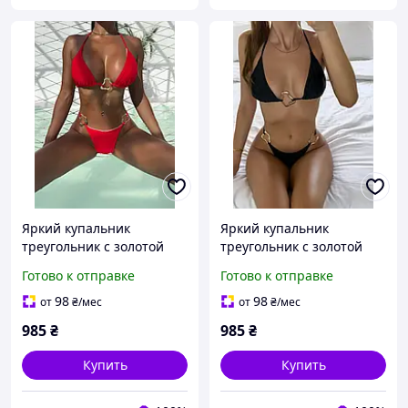
Яркий купальник
Яркий купальник
треугольник с золотой
треугольник с золотой
фурнитурой, красный |
фурнитурой, черный |
Готово к отправке
Готово к отправке
Раздельный купальник с
Раздельный женский
треугольной чашкой
купальник с треугольной
98
98
от
₴
/мес
от
₴
/мес
чашкой
985
₴
985
₴
Купить
Купить