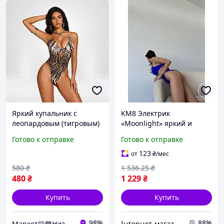
Яркий купальник с
KM8 Электрик
леопардовым (тигровым)
«Moonlight» яркий и
принтом и открытой
стильный купальник для
Готово к отправке
Готово к отправке
спиной для пляжа 135-
смелых решений на
116
пляже
123
от
₴
/мес
580
₴
1 536
.25
₴
480
₴
1 229
₴
Купить
Купить
98%
88%
Маркет💛💙Низких Цен
Інтернет-магазин Min Price