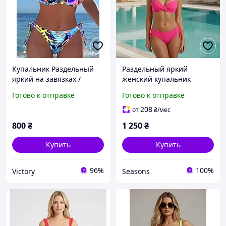
Купальник Раздельный
Раздельный яркий
яркий на завязках /
женский купальник
бикини с морским
розовый 25180
Готово к отправке
Готово к отправке
принтом / размер L-XL
208
от
₴
/мес
800
₴
1 250
₴
Купить
Купить
96%
100%
Victory
Seasons