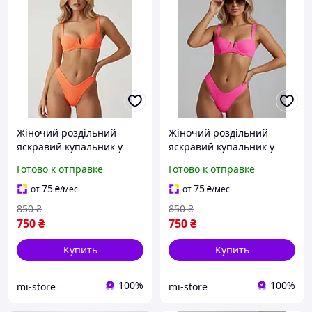
Жіночий роздільний
Жіночий роздільний
яскравий купальник у
яскравий купальник у
рубчик з V-вставкою S
рубчик з V-вставкою S
Готово к отправке
Готово к отправке
Помаранчевий (6094)
Рожевий (6094)
75
75
от
₴
/мес
от
₴
/мес
850
₴
850
₴
750
₴
750
₴
Купить
Купить
100%
100%
mi-store
mi-store