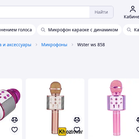
Найти
Кабин
енением голоса
Микрофон караоке с динамиком
Ка
а и аксессуары
Микрофоны
Wster ws 858