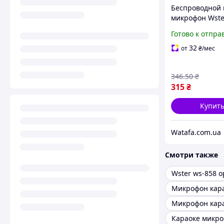
Беспроводной 
микрофон Wste
858 с Bluetooth
Готово к отпра
динамиком
розовый(26348
32
от
₴
/мес
346
.50
₴
315
₴
Купит
Watafa.com.ua
Смотри также
Wster ws-858 