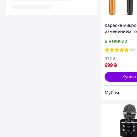
Караоке микро
изменением го
WSTER WS 858
В наличии
оригинал
5.0
932
₴
699
₴
Купит
MyCase