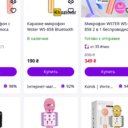
фон с
Караоке-микрофон
Микрофон WSTER WS
лоса
Wster WS-858 Bluetooth
858 2 в 1 беспроводн
аккумуляторный с
В наличии
Готово к отправке
динамиком для карао
+ колонка на bluetoot
35
(7)
от
₴
/мес
Подарок для детей
698
₴
190
₴
349
₴
ь
Купить
Купить
98%
92%
9
Інтернет-магазин Khoztovar.com.ua
Konik | Интернет-магазин