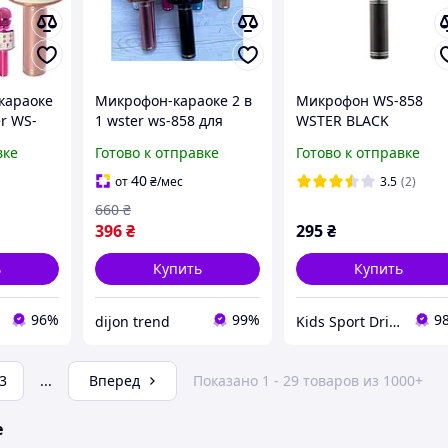
караоке
Микрофон-караоке 2 в
Микрофон WS-858
r WS-
1 wster ws-858 для
WSTER BLACK
нающих
сцены беспроводной
вке
Готово к отправке
Готово к отправке
bluetooth караоке
микрофон с блютузом
40
от
₴
/мес
3.5
(2)
для телефона
660
₴
396
₴
295
₴
ь
Купить
Купить
96%
99%
9
dijon trend
Kids Sport Drive
3
...
Вперед
Показано 1 - 29 товаров из 1000+
е