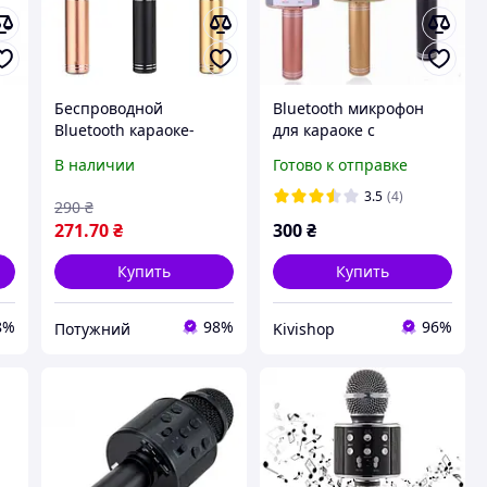
Беспроводной
Bluetooth микрофон
Bluetooth караоке-
для караоке с
SB
микрофон Wster WS-
изменением голоса
В наличии
Готово к отправке
858
WSTER WS-858
3.5
(4)
290
₴
271
.70
₴
300
₴
Купить
Купить
8%
98%
96%
Потужний
Kivishop