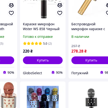
оводной
Караоке микрофон
Беспроводной
oth
Wster WS 858 Черный
микрофон караоке с
r WS-
колонкой Bluetooth U
вке
Готово к отправке
В наличии
Wster WS-858
(5)
5.0
(2)
297
₴
220
₴
278
.28
₴
ь
Купить
Купить
90%
90%
9
GloboSelect
Потужний