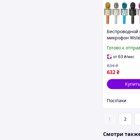
Беспроводной 
микрофон Wste
858 для начи
Готово к отпра
вокалистов
63
от
₴
/мес
834
₴
632
₴
Купит
Посіпаки
1
2
Смотри такж