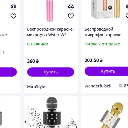
Беспроводной караоке-
Беспроводной
оке
микрофон Wster WS
микрофон караоке
Black
858 с функцией смены
Wster Ws-858
В наличии
Готово к отправке
голоса и FM-радио
Розовый
(1)
202
.50
₴
360
₴
Купить
ь
Купить
8
Wanderfulsell
MiraStyle