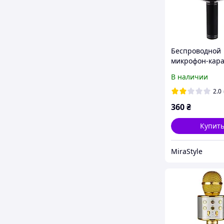
Беспроводной
микрофон-кара
WSTER WS-858 
В наличии
Черный
2.0
360
₴
Купит
MiraStyle