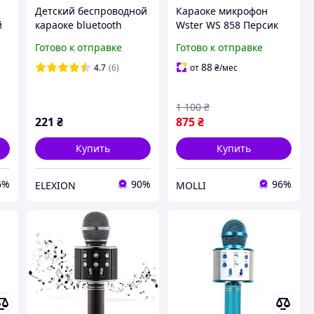
Детский беспроводной
Караоке микрофон
й
караоке bluetooth
Wster WS 858 Персик
микрофон Wster WS-
Готово к отправке
Готово к отправке
858 Gold EL0227
88
4.7
(6)
от
₴
/мес
1 100
₴
221
₴
875
₴
Купить
Купить
6%
90%
96%
ELEXION
MOLLI