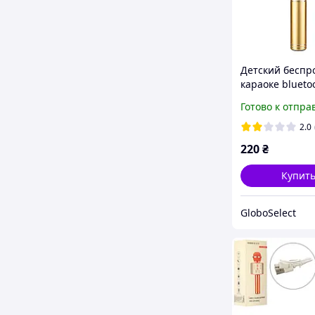
Детский беспр
караоке blueto
микрофон Wste
Готово к отпра
858 Gold GS227
2.0
220
₴
Купит
GloboSelect