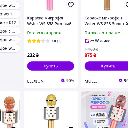
Караоке микрофон ws 858
Микрофон wster ws 1828
Караоке микрофон
Караоке микрофон
оке К12
Wster WS 858 Розовый
Wster WS 858 Золото
EL0227
Караоке микрофон с bluetooth динамиком
Готово к отправке
Готово к отправке
Караоке микрофон wster ws 1828
88
3.0
(2)
от
₴
/мес
Караоке микрофон ws 858 оригинал
1 100
₴
232
₴
875
₴
Купить
Купить
90%
9
ELEXION
MOLLI