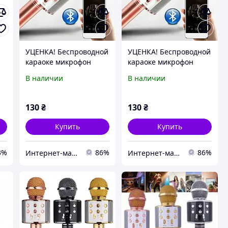
УЦЕНКА! Беспроводной
УЦЕНКА! Беспроводной
караоке микрофон
караоке микрофон
Wster WS-858 Bluetooth
Wster WS-858 Bluetooth
В наличии
В наличии
(Плохая упаковка 3319)
(Плохая упаковка 3507)
130
₴
130
₴
Купить
Купить
3%
86%
86%
Интернет-магазин "AVEON" - товары для всей семьи! Самые низкие цены!
Интернет-магазин "AVEON" - товары для всей семьи! Самые низкие цены!