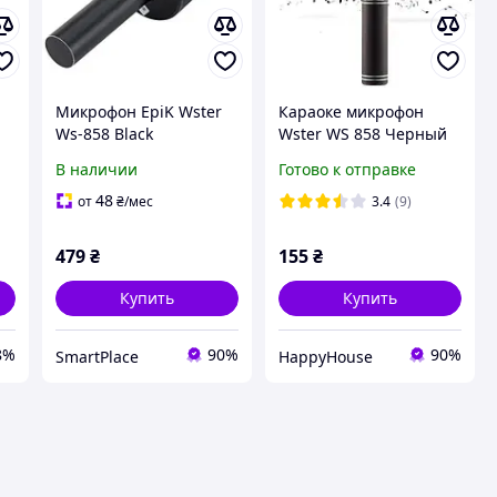
Микрофон EpiK Wster
Караоке микрофон
Ws-858 Black
Wster WS 858 Черный
HP227
В наличии
Готово к отправке
48
от
₴
/мес
3.4
(9)
479
₴
155
₴
Купить
Купить
8%
90%
90%
SmartPlace
HappyHouse