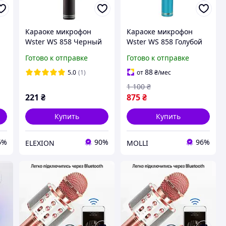
Караоке микрофон
Караоке микрофон
й
Wster WS 858 Черный
Wster WS 858 Голубой
EL0227
Готово к отправке
Готово к отправке
88
5.0
(1)
от
₴
/мес
1 100
₴
221
₴
875
₴
Купить
Купить
6%
90%
96%
ELEXION
MOLLI