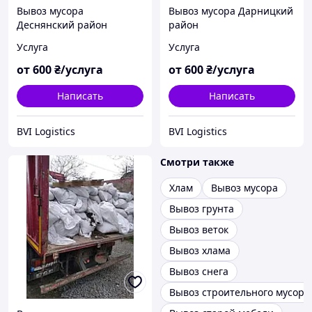
Вывоз мусора
Вывоз мусора Дарницкий
Деснянский район
район
Услуга
Услуга
от
600
₴/услуга
от
600
₴/услуга
Написать
Написать
BVI Logistics
BVI Logistics
Смотри также
Хлам
Вывоз мусора
Вывоз грунта
Вывоз веток
Вывоз хлама
Вывоз снега
Вывоз строительного мусора