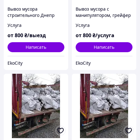
Вывоз мусора
Вывоз мусора с
строительного Днепр
манипулятором, грейфер
Услуга
Услуга
от
800
₴/выезд
от
800
₴/услуга
Написать
Написать
EkoCity
EkoCity